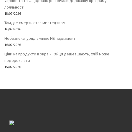
Укрпошта та Ощадбанк розпочали державну програму
лояльності
18/07/2026
Там, де смерть стає мистецтвом
16/07/2026
Небезпека: уряд змінює НЕ парламент
16/07/2026
Ціни на продукти в Україні: яйця дешевшають, хліб може
подорожчати
15/07/2026