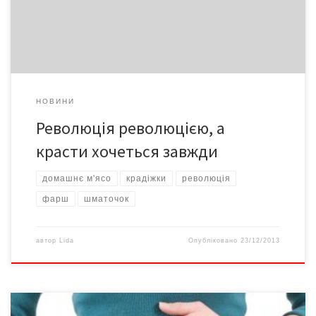
обурюємося тим, що очільники не тримають даного ними […]
НОВИНИ
Революція революцією, а
красти хочеться завжди
домашнє м'ясо
крадіжки
революція
фарш
шматочок
автор
Lida
Опубліковано
23/12/2013