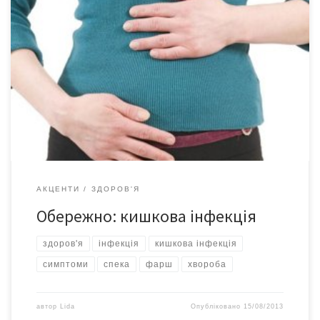
Вітчизняна санепідемслужба попереджає українців про те, що
в серпні зареєстроване зростання захворюваності на гострі
кишкові інфекції серед населення Миколаївської, Херсонської,
Івано-Фанківської та Житомирської областей. Кожній людині
відоме те, що воду треба пити тільки кип’ячену, фрукти-овочі
обов’язково слід мити, і обов’язково потрібно мити руки
перед їдою. Всі ці правила гігієни придумані […]
АКЦЕНТИ
ЗДОРОВ'Я
Обережно: кишкова інфекція
здоров'я
інфекція
кишкова інфекція
симптоми
спека
фарш
хвороба
автор
Lida
Опубліковано
15/08/2013