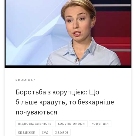
За минулий рік єдині топ-корупціонери, кого вдалося
притягнути до відповідальності, це два голови районних
державних адміністрацій, вироки щодо яких наразі ще й
оскаржуються. Про це розповіла експерт Центру протидії
корупції Анастасія Красносільська в ефірі програми «Перші
про головне. Коментарі» на телеканалі ZIK. «Насправді немає
ні більш серйозного прояву корупції, ні менш серйозного. […]
КРИМІНАЛ
Боротьба з корупцією: Що
більше крадуть, то безкарніше
почуваються
відповідальність
корупціонери
корупція
крадіжки
суд
хабарі