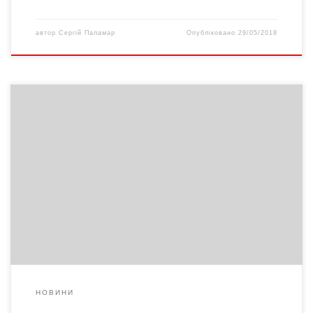
автор
Сергій Паламар
Опубліковано
29/05/2018
За будь-яких умов ми скаржимося на владу: і така вона, і сяка…
В росіян до цього є дуже гарне прислів’я: «Неча на зеркало
пенять, коли рожа крива». А хтось дуже мудрий зауважив, що
кожний народ має той уряд, на який заслуговує. Ми
обурюємося тим, що очільники не тримають даного ними […]
НОВИНИ