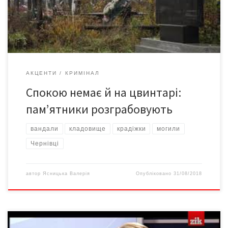
зруйнована й частково розграбована. Не вистачало гранітних
плит по периметру пам’ятника, а надгробні плити […]
АКЦЕНТИ
КРИМІНАЛ
Спокою немає й на цвинтарі:
пам’ятники розграбовують
вандали
кладовище
крадіжки
могили
Чернівці
автор
Ясницька Валерія
Опубліковано
31/08/2018