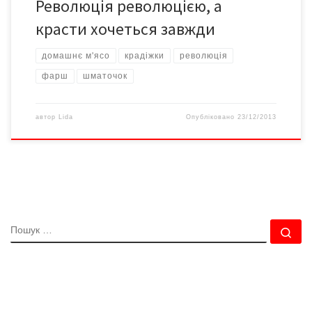
Революція революцією, а
красти хочеться завжди
домашнє м'ясо
крадіжки
революція
фарш
шматочок
автор
Lida
Опубліковано
23/12/2013
ПОШУК
По