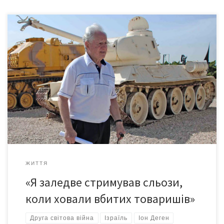
Розповідь про війну, про яку не пишуть: про ту, на якій плачуть
чоловіки, про повальне дезертирство, кров та відчай.
Випускник чернівецького медінституту Іон Деген, який нині
живе в Ізраілі, пройшов всю війну. Мав опіки та чотири
поранення. Був одним із танкових асів, його двічі
представляли до звання Героя Радянського Союзу. […]
ЖИТТЯ
«Я заледве стримував сльози,
коли ховали вбитих товаришів»
Друга світова війна
Ізраїль
Іон Деген