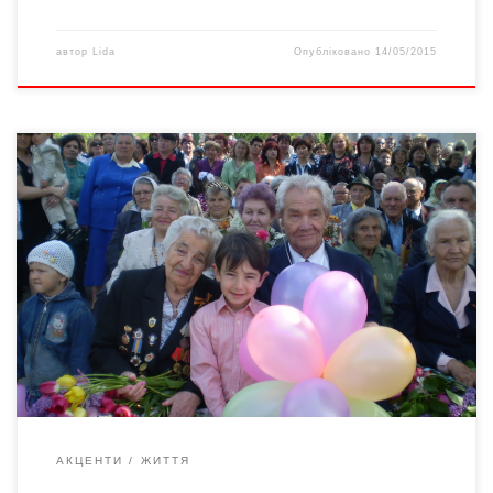
автор
Lida
Опубліковано
14/05/2015
Подружжя підполковників у відставці – Любові Марківни та
Федора Харлампійовича МОРГУНЕНКІВ – уперше не взяло
участі в урочистостях, присвячених 9 травня: здоров’я вже не
те і вік солідний. Хоча раніше на лавці ветеранів зустрічалися
84 об’єднаны у Спілку фронтовики – мешканці
Новодністровська. І нині Любов Моргуненко звернулася з
вітальними словом […]
АКЦЕНТИ
ЖИТТЯ