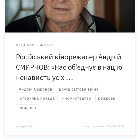
«Сьома печатка», «Сунична галявина», «Фанні та Александр»
тощо, відгукнувся […]
АКЦЕНТИ
ЖИТТЯ
Російський кінорежисер Андрій
СМИРНОВ: «Нас об’єднує в націю
ненависть усіх …
Андрій Смирнов
Друга світова війна
історична правда
кіномистецтво
режисер
смирнов
автор
Lida
Опубліковано
15/08/2016