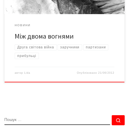
НОВИНИ
Між двома вогнями
Друга світова війна
заручники
партизани
прибульці
автор
Lida
Опубліковано
21/06/2012
ПОШУК
По