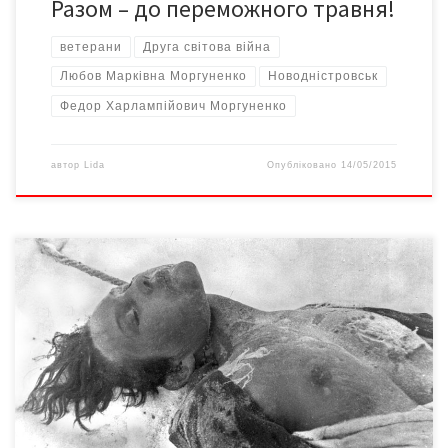
Разом – до переможного травня!
ветерани
Друга світова війна
Любов Марківна Моргуненко
Новодністровськ
Федор Харлампійович Моргуненко
автор
Lida
Опубліковано
14/05/2015
Герой Радянського Союзу Зоя Космодем’янська. Продовжуємо
серію публікацій, присвячених участі колишнього союзу у
Другій світовій війні. Там стільки білих плям і сторінок, які
майже ніколи ще не висвітлювалися, що при знайомстві з ними
першою реакцією є шок. Про те, чого немає в офіційних
підручниках, у нашому новому проекті – «Знати, […]