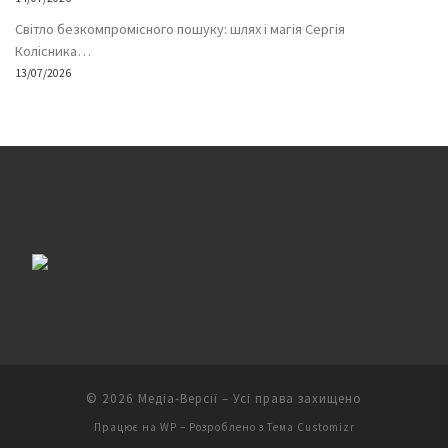
Світло безкомпромісного пошуку: шлях і магія Сергія
Колісника…
13/07/2026
© 2026
Медіа-Версії
– Усі права захищено
Працює на
WP
– Розроблено з
Тема Customizr