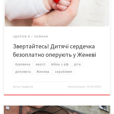
Хохлікова: «Місто Женева, лікарня HUG відділення педіатрії та
дитячої кардіології. Завідувач і […]
ЗДОРОВ'Я
НОВИНИ
Звертайтесь! Дитячі сердечка
безоплатно оперують у Женеві
буковина
версії
війна з рф
діти
допомога
Жинева
зарубіжжя
автор
Людмила
Опубліковано
12/05/2022