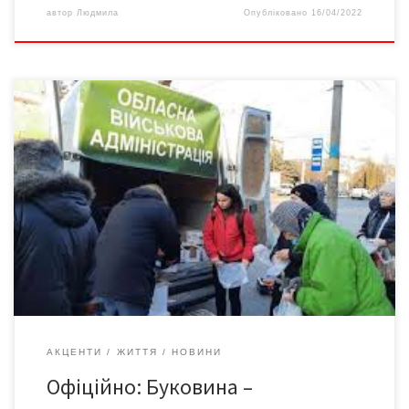
автор
Людмила
Опубліковано
16/04/2022
Вимушеними переселенцями у місцях масового перебування
опікується обласна військова адміністрація. На сьогоднішній
день, 11 квітня, на Буковині вже поселено понад 76 тисяч осіб,
з яких 24 723 – це діти. За словами Вікторії Гатрич, директорки
Департаменту комунікацій Чернівецької обласної військової
адміністрації, у наших гостей усього вдосталь. Їх годують,
підвозять їм продукти. А […]
АКЦЕНТИ
ЖИТТЯ
НОВИНИ
Офіційно: Буковина –