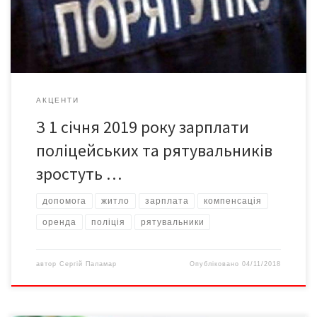
неї входить підвищення зарплат, виплати компенсацій за
винайм житла та система фінансового лізингу на придбання
[…]
АКЦЕНТИ
З 1 січня 2019 року зарплати
поліцейських та рятувальників
зростуть …
допомога
житло
зарплата
компенсація
оренда
поліція
рятувальники
автор
Сергій Паламар
Опубліковано
04/11/2018