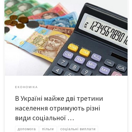
“Якщо провести наскрізний аналіз, приблизно дві третини
населення України в тій чи іншій мірі отримують різні види
соціальної допомоги. Зафіксовано майже 7 млн
домогосподарств, які мають житлові субсидії. Близько 3 тисяч
сімей отримують допомогу для малозабезпечених, а також
майже 400 тисяч жінок – допомогу одиноким матерям”, –
заявив генеральний директор […]
ЕКОНОМІКА
В Україні майже дві третини
населення отримують різні
види соціальної …
допомога
пільги
соціальні виплати