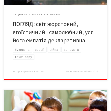
АКЦЕНТИ
ЖИТТЯ
НОВИНИ
ПОГЛЯД: світ жорстокий,
егоїстичний і самолюбний, уся
його емпатія декларативна…
буковина
версії
війна
допомога
точка зору
автор
Кафанова Крістіна
Опубліковано
09/04/2022
З початку квітня в Україні підвищили виплати багатодітним