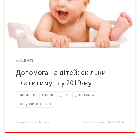
виплачуватиметься протягом трьох років. Водночас цього
року до 2207 грн зросте допомога при вагітності. Виплати
матерям-одиначкам з дітьми до 6 років підвищать до 1779 грн.
Якщо вік дитини від 6 до 18 […]
АКЦЕНТИ
Допомога на дітей: скільки
платитимуть у 2019-му
виплати
гроші
діти
допомога
пакунки малюка
автор
Сергій Паламар
Опубліковано
14/01/2019