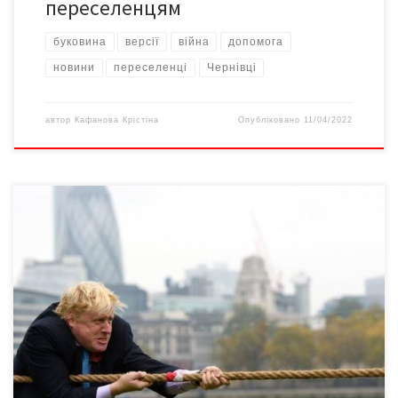
переселенцям
буковина
версії
війна
допомога
новини
переселенці
Чернівці
автор
Кафанова Крістіна
Опубліковано
11/04/2022
Je suis Bucha? Ні? А може Je suis Mariupol? Також ні? Знайдіть
мені хоча б 100 французів на усю Францію, у кого аватарки в
фейсбуці з напівпрозорим прапором України і з такими
підписами, бо я не знайшов. А у нас, майже в кожного другого
українця, якщо пролистати аватарки на кілька […]