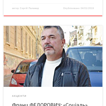
автор
Сергій Паламар
Опубліковано
04/01/2019
Майже половина українців отримують державну допомогу, а в
опалювальний сезон цифра стає ще більшою. Чи пристойно
для цивілізованої держави тримати на напівголодному пайку
«соціалю» половину свого населення, розмірковує експерт
«Версій» з економічних і політичних питань, підприємець і
меценат Франц ФЕДОРОВИЧ Обіцянки-цяцянки, чи Поживемо
– побачимо? 23 листопада Верховна Рада, традиційно […]
АКЦЕНТИ
Франц ФЕДОРОВИЧ: «Соціаль»