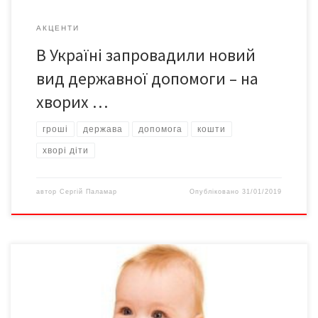
АКЦЕНТИ
В Україні запровадили новий
вид державної допомоги – на
хворих …
гроші
держава
допомога
кошти
хворі діти
автор
Сергій Паламар
Опубліковано
31/01/2019
У 2019 році при народженні дитини батьки отримуватимуть 41
280 грн. Сума не залежить від кількості дітей і