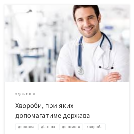
Кабмін затвердив перелік захворювань, які дають право на
отримання соціальної допомоги від держави З 1 січня в Україні
з’явиться новий вид соціальної допомоги, яку отримуватимуть
особи, що доглядають за дітьми з рідкісними тяжкими
захворюваннями без групи інвалідності. До списку увійшли
важкі перинатальні ураження нервової системи, важкі
вроджені вади розвитку, рідкісні орфанні захворювання, […]
ЗДОРОВ'Я
Хвороби, при яких
допомагатиме держава
держава
діагноз
допомога
хвороба