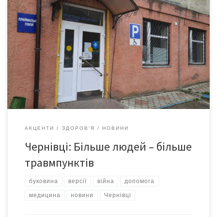
У корпусі №2 Центральної міської клінічної лікарні, що на вул.
Героїв Майдану, 226, запрацював травмпункт. Відділення ПОКИ
ЩО працює лише у будні з 8:00 до 20:00, тоді як у травмпункті
лікарні Швидкої допомоги, що на вул. Руській, ведуть прийом
цілодобово. – До нас люди звертаються і самостійно, і було
таке, що […]
АКЦЕНТИ
ЗДОРОВ'Я
НОВИНИ
Чернівці: Більше людей – більше
травмпунктів
буковина
версії
війна
допомога
медицина
новини
Чернівці