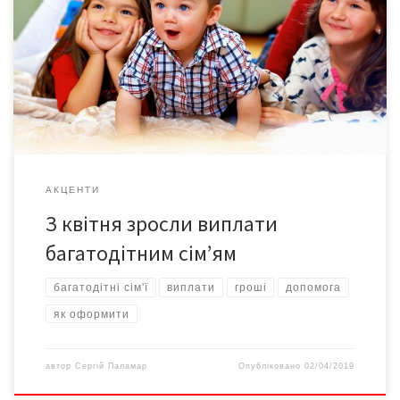
сім’ям. Батьки на кожну третю і наступну дитину щомісяця
отримуватимуть 1,7 тис. грн. Кошти нараховуватимуть
протягом 6 років від народження немовля. Крім того, кожна
сім’я з посвідченням багатодітної має можливість оформити
додаткову допомогу, пише obozrevatel.com. “Якщо в родині
четверо дітей, двом із яких […]
АКЦЕНТИ
З квітня зросли виплати
багатодітним сім’ям
багатодітні сім'ї
виплати
гроші
допомога
як оформити
автор
Сергій Паламар
Опубліковано
02/04/2019