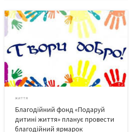
Якщо ви не байдужі до чужої біди і готові підтримати
онкохворих дітей Буковини – маєте можливість долучитися до
ярмарки й внести пропозиції з її організації та проведення.
Чекаємо на: приватні підприємства, колективи, організації,
заклади харчування, учнівську та студентську молодь,
магазини, фірми. Запрошуємо охочих поділитися своєю
майстерністю до проведення майстер-класів, ігор, […]
ЖИТТЯ
Благодійний фонд «Подаруй
дитині життя» планує провести
благодійний ярмарок