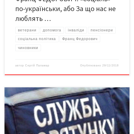
по-українськи, або За що нас не
люблять …
ветерани
допомога
інваліди
пенсіонери
соціальна політика
Франц Федорович
чиновники
автор
Сергій Паламар
Опубліковано
29/11/2018
Про це під час робочої поїздки у Чернівецьку область
повідомив міністр внутрішніх справ Арсен Аваков, інформує
Департамент комунікації МВС України. Міністерство внутрішніх
справ України з нового року запускає нові механізми
соціального забезпечення поліцейських та рятувальників. До