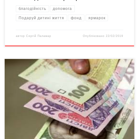
благодійність
допомога
Подаруй дитині життя
фонд
ярмарок
автор
Сергій Паламар
Опубліковано
22/02/2019
Від 1 січня 2019 року державну соціальну допомогу почнуть
отримувати батьки тих дітей, що мають проблеми в розвитку
або важкі захворювання, але їм не встановлено інвалідність,
повідомляє прес-служба Мінсоцполітики. Такі люди зможуть
отримувати матеріальну допомогу в розмірі прожиткового
мінімуму для осіб, які втратили працездатність. Від 1 січня
розмір такої допомоги […]