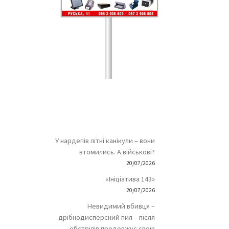
У нардепів літні канікули – вони
втомились. А військові?
20/07/2026
«Ініціатива 143»
20/07/2026
Невидимий вбивця –
дрібнодисперсний пил – після
обстрілів продовжує свою