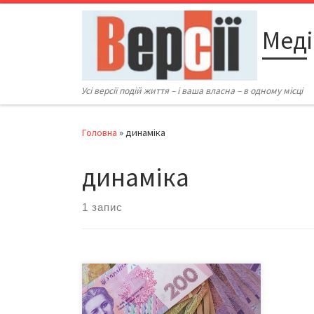
Перейти до вмісту
Меді
Усі версії подій життя – і ваша власна – в одному місці
Головна
»
динаміка
динаміка
1 запис
Але на прикінці року їх буде, за
нашими прогнозами, 150-160, –
повідомила під час брифінгу