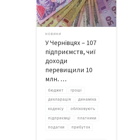
заступниця начальника ДПІ у м.
Чернівці Тетяна ШПАК. Саме нові
платники й здійснюватимуть
наступного року авансові платежі
на прибуток. А решта, згідно з
НОВИНИ
новим Податковим кодексом,
У Чернівцях – 107
подаватимуть звіти про свої
прибутки лише раз на рік. […]
підприємств, чиї
доходи
перевищили 10
млн. …
бюджет
гроші
декларація
динаміка
кодексу
обліковують
підприємці
платники
податки
прибуток