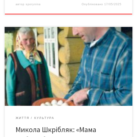
автор
sporynina
Опубліковано
17/05/2025
До Дня матері, Дня вишиванки і 90-ліття світлої пам’яті Марії
Миколаївни Шкрібляк Очільник Буковинського центру
культури і мистецтва та Чернівецького обласного осередку
Національної спілки майстрів народного мистецтва України,
дизайнер, Заслужений діяч мистецтв України Микола
Миколайович ШКРІБЛЯК саме своїй мамі завдячує більшістю не
лише того, ЩО він вміє робити, але […]
ЖИТТЯ
КУЛЬТУРА
Микола Шкрібляк: «Мама