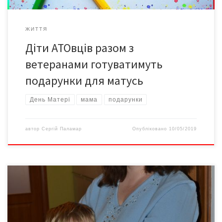
ЖИТТЯ
Діти АТОвців разом з
ветеранами готуватимуть
подарунки для матусь
День Матері
мама
подарунки
автор
Сергій Паламар
Опубліковано
10/05/2019
Принаймні, саме так вважає Ірина Олійник із Чернівців, яка
разом з чоловіком Валерієм виховує семеро дітей – двох