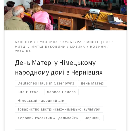
дім, збудований на початку XX століття спілкою чернівецьких
німецьких товариств, який […]
АКЦЕНТИ
БУКОВИНА
КУЛЬТУРА
МИСТЕЦТВО
МИТЦІ
МИТЦІ БУКОВИНИ
МУЗИКА
НОВИНИ
УКРАЇНА
День Матері у Німецькому
народному домі в Чернівцях
Deutsches Haus in Czernowitz
День Матері
Інга Вітталь
Лариса Белова
Німецький народний дім
Товариство австрійсько-німецької культури
Хоровий колектив «Едельвейс»
Чернівці