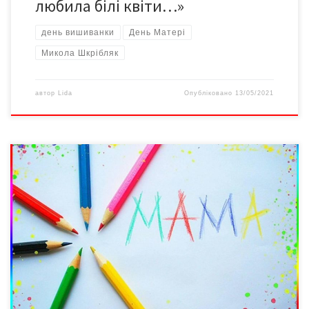
любила білі квіти…»
день вишиванки
День Матері
Микола Шкрібляк
автор
Lida
Опубліковано
13/05/2021
З нагоди Міжнародного дня матері 11 травня, о 14:00, у
приміщенні Чернівецького міського центру соціальних служб
для сім’ї, дітей та молоді (вул. В.Сімовича,19) відбудеться
майстер-клас із виготовленню подарунків власними руками для
матусь. Запрошуються діти загиблих учасників АТО, яким
ветерани АТО допоможуть зробити подарунки, й татусі, які
боронили кордони України, зі […]