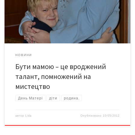
власних і п’ять прийомних. Каже, що, коли взяли дітей з
сиротинця на виховання, збулася їхня з чоловіком давня мрія –
про велику і дружну родину. Тепер в їхньому будинку не одне
або […]
НОВИНИ
Бути мамою – це вроджений
талант, помножений на
мистецтво
День Матері
діти
родина.
автор
Lida
Опубліковано
10/05/2012