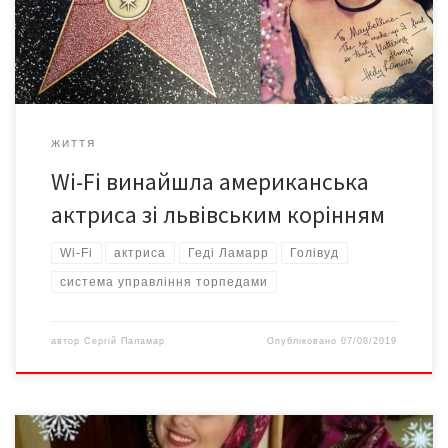
використовуються всюди: від мобільних телефонів до Wi-Fi і
GPS. З Відня до Голлівуда Геді Ламарр (від народження […]
ЖИТТЯ
Wi-Fi винайшла американська
актриса зі львівським корінням
Wi-Fi
актриса
Геді Ламарр
Голівуд
система управління торпедами
автор
Сергій Паламар
Опубліковано
07/08/2019