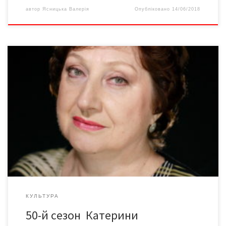
автор
Ясницька Валерія
Опубліковано
14/06/2018
Юну Катю Чумакову, чий батько не повернувся з фронту,
мама виховувала в розумінні: хочеш щось мати – працюй. І вона
добре засвоїла мамині уроки: все життя працює. В школі над
уроками, вдома, у численних гуртках, які відвідувала, над
книгою. Містечко Тульчин, де народилася, майже не пам’ятає:
чернівчанкою Катерина […]
КУЛЬТУРА
50-й сезон Катерини