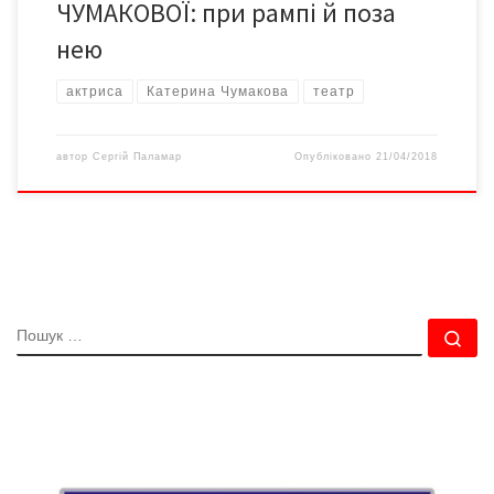
ЧУМАКОВОЇ: при рампі й поза
нею
актриса
Катерина Чумакова
театр
автор
Сергій Паламар
Опубліковано
21/04/2018
ПОШУК
По