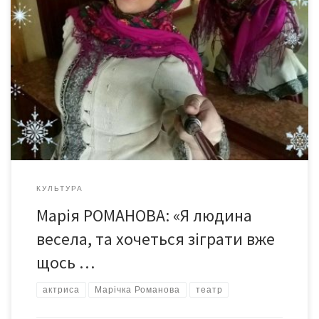
Насправді – весела й доброзичлива, надійна в дружбі й
ретельна в роботі. І зовні дуже виправдовує своє ім’я –
Марічка – яке звучить частіше, ніж офіційне «Марія». До такої
розмови – не за дорученням редакції, з власного інтересу – з
актрисою Чернівецького академічного обласного музично-
драматичного театру імені Ольги Кобилянської – […]
КУЛЬТУРА
Марія РОМАНОВА: «Я людина
весела, та хочеться зіграти вже
щось …
актриса
Марічка Романова
театр