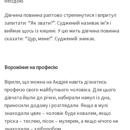
бесідою.
Дівчина повинна раптово стрепенутися і впритул
запитати: “Як звати?”. Суджений називає ім’я і
виймає щось із кишені. У цю мить дівчина повинна
сказати: “Цур, мене!”. Суджений зникає.
Ворожіння на професію
Вірили, що можна на Андрія навіть дізнатись
професю свого майбутнього чоловіка. Для цього
дівчата йшли до річки, набирали намул із дна,
приносили додому і розглядали. Якщо в мулі
знаходили цвях – чоловік буде ковалем, якщо
тріска – теслею, пісок – мулярем, а якщо нічого не
знаходили – хліборобом.