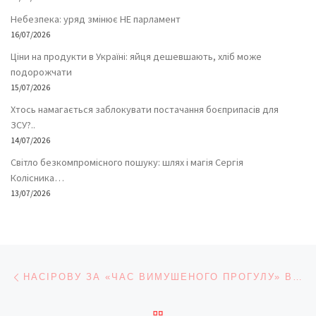
Небезпека: уряд змінює НЕ парламент
16/07/2026
Ціни на продукти в Україні: яйця дешевшають, хліб може
подорожчати
15/07/2026
Хтось намагається заблокувати постачання боєприпасів для
ЗСУ?..
14/07/2026
Світло безкомпромісного пошуку: шлях і магія Сергія
Колісника…
13/07/2026
Навігація записів
Попередній запис
НАСІРОВУ ЗА «ЧАС ВИМУШЕНОГО ПРОГУЛУ» ВИПЛАТЯТЬ КОМПЕНСАЦІЮ У СУМІ 183 342 ГРИВНІ 84 КОПІЙКИ
ПОВЕРНУТИСЯ ДО СПИС