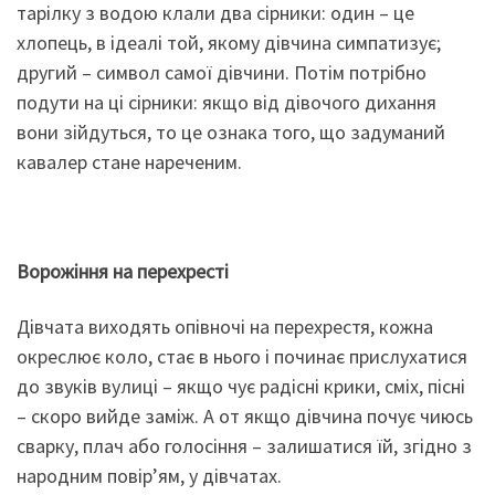
тарілку з водою клали два сірники: один – це
хлопець, в ідеалі той, якому дівчина симпатизує;
другий – символ самої дівчини. Потім потрібно
подути на ці сірники: якщо від дівочого дихання
вони зійдуться, то це ознака того, що задуманий
кавалер стане нареченим.
Ворожіння на перехресті
Дівчата виходять опівночі на перехрестя, кожна
окреслює коло, стає в нього і починає прислухатися
до звуків вулиці – якщо чує радісні крики, сміх, пісні
– скоро вийде заміж. А от якщо дівчина почує чиюсь
сварку, плач або голосіння – залишатися їй, згідно з
народним повір’ям, у дівчатах.