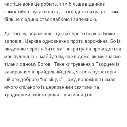
частіше вона це робить, тим більше відвикає
самостійно шукати вихід зі складної ситуації, і тим
більше людина стає слабкою і залежною.
До того ж, ворожіння – це гріх проти першої Божої
заповіді. Церква однозначно проти ворожіння. Бо із
людиною через нібито магічні ритуали проводяться
маніпуляції із її майбутнім, яке відоме, як ми знаємо
тільки одному Богові. Таке хитрування з Творцем із
зазиранням в прийдешній день, як показує історія –
нічого доброго “не віщує”. Тому, ворожіння немає
нічого спільного із церковними святами та
традиціями, їхнє коріння – в язичництві.