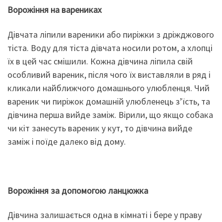
Ворожіння на варениках
Дівчата ліпили вареники або пиріжки з дріжджового
тіста. Воду для тіста дівчата носили ротом, а хлопці
їх в цей час смішили. Кожна дівчина ліпила свій
особливий вареник, після чого їх виставляли в ряд і
кликали найближчого домашнього улюбленця. Чий
вареник чи пиріжок домашній улюбленець з’їсть, та
дівчина перша вийде заміж. Вірили, що якщо собака
чи кіт занесуть вареник у кут, то дівчина вийде
заміж і поїде далеко від дому.
Ворожіння за допомогою ланцюжка
Дівчина залишається одна в кімнаті і бере у праву