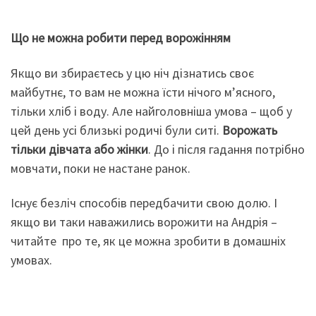
Що не можна робити перед ворожінням
Якщо ви збираєтесь у цю ніч дізнатись своє
майбутнє, то вам не можна їсти нічого м’ясного,
тільки хліб і воду. Але найголовніша умова – щоб у
цей день усі близькі родичі були ситі.
Ворожать
тільки дівчата або жінки
. До і після гадання потрібно
мовчати, поки не настане ранок.
Існує безліч способів передбачити свою долю. І
якщо ви таки наважились ворожити на Андрія –
читайте про те, як це можна зробити в домашніх
умовах.