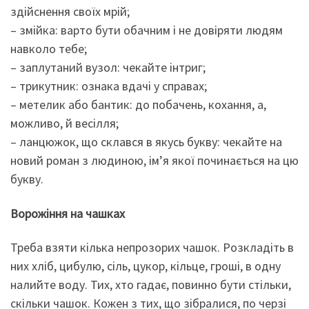
здійснення своїх мрій;
– змійка: варто бути обачним і не довіряти людям
навколо тебе;
– заплутаний вузол: чекайте інтриг;
– трикутник: ознака вдачі у справах;
– метелик або бантик: до побачень, кохання, а,
можливо, й весілля;
– ланцюжок, що склався в якусь букву: чекайте на
новий роман з людиною, ім’я якої починається на цю
букву.
Ворожіння на чашках
Треба взяти кілька непрозорих чашок. Розкладіть в
них хліб, цибулю, сіль, цукор, кільце, гроші, в одну
налийте воду. Тих, хто гадає, повинно бути стільки,
скільки чашок. Кожен з тих, що зібралися, по черзі