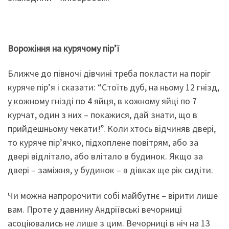
Ворожіння на курячому пір’ї
Ближче до півночі дівчині треба покласти на поріг
куряче пір’я і сказати: “Стоїть дуб, на ньому 12 гнізд,
у кожному гнізді по 4 яйця, в кожному яйці по 7
курчат, один з них – покажися, дай знати, що в
прийдешньому чекати!”. Коли хтось відчиняв двері,
то куряче пір’ячко, підхоплене повітрям, або за
двері відлітало, або влітало в будинок. Якщо за
двері – заміжня, у будинок – в дівках ще рік сидіти.
Чи можна напророчити собі майбутнє – вірити лише
вам. Проте у давнину Андріївські вечорниці
асоціювались не лише з цим. Вечорниці в ніч на 13