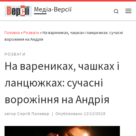
Медіа-Версії
Перейти до вмісту
Search
Ме
Головна
»
Розваги
»
На варениках, чашках і ланцюжках: сучасні
ворожіння на Андрія
РОЗВАГИ
На варениках, чашках і
ланцюжках: сучасні
ворожіння на Андрія
автор
Сергій Паламар
|
Опубліковано
12/12/2018