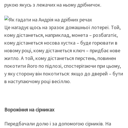
рукою якусь з лежачих на ньому дрібничок.
Це нагадує щось на зразок домашньої лотереї. Той,
кому дістанеться, наприклад, монета – розбагатіє,
кому дістанеться носова хустка – буде горювати в
новому році, кому дістанеться ключ – придбає нове
житло. А той, кому дістанеться перстень, повинен
покотити його по підлозі, спостерігаючи при цьому,
у яку сторону він покотиться: якщо до дверей – бути
в наступаючому році весіллю.
Ворожіння на сірниках
Передбачали долю і за допомогою сірників. На