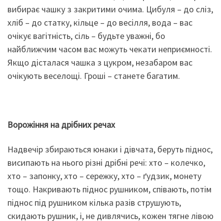
вибирає чашку з закритими очима. Цибуля – до сліз,
хліб – до статку, кільце – до весілля, вода – вас
очікує вагітність, сіль – будьте уважні, бо
найближчим часом вас можуть чекати неприємності.
Якщо дісталася чашка з цукром, незабаром вас
очікують веселощі. Гроші – станете багатим.
Ворожіння на дрібних речах
Надвечір збираються юнаки і дівчата, беруть піднос,
висипають на нього різні дрібні речі: хто – колечко,
хто – запонку, хто – сережку, хто – ґудзик, монету
тощо. Накривають піднос рушником, співають, потім
піднос під рушником кілька разів струшують,
скидають рушник, і, не дивлячись, кожен тягне лівою