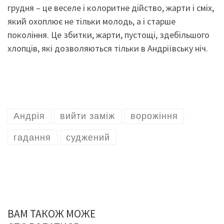
грудня – це веселе і колоритне дійство, жарти і сміх,
який охоплює не тільки молодь, а і старше
покоління. Це збитки, жарти, пустощі, здебільшого
хлопців, які дозволяються тільки в Андріївську ніч.
Андрія
вийти заміж
ворожіння
гадання
суджений
ВАМ ТАКОЖ МОЖЕ