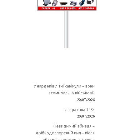
У нардепів літні канікули – вони
втомились. А військові?
20/07/2026
«Ініціатива 143»
20/07/2026
Невидимий вбивця –
дрібнодисперсний пил – після
обстрілів продовжує свою