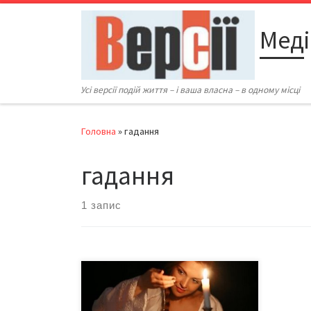
Перейти до вмісту
Меді
Усі версії подій життя – і ваша власна – в одному місці
Головна
»
гадання
гадання
1 запис
13 грудня відзначають День Андрія
Первозванного. У народі кажуть,
що в ніч на Андрія (з 12 на 13