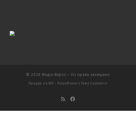
© 2026
Медіа-Версії
– Усі права захищено
Працює на
WP
– Розроблено з
Тема Customizr