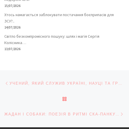
15/07/2026
Хтось намагається заблокувати постачання боєприпасів для
ЗСУ?..
14/07/2026
Світло безкомпромісного пошуку: шлях і магія Сергія
Колісника…
13/07/2026
Навігація записів
Попередній запис
УЧЕНИЙ, ЯКИЙ СЛУЖИВ УКРАЇНІ, НАУЦІ ТА ГРОМАДІ
ПОВЕРНУТИСЯ ДО СПИС
На
ЖАДАН І СОБАКИ: ПОЕЗІЯ В РИТМІ СКА-ПАНКУ АБО «ЛЯПАС СУСПІЛЬНОМУ СМАКУ»