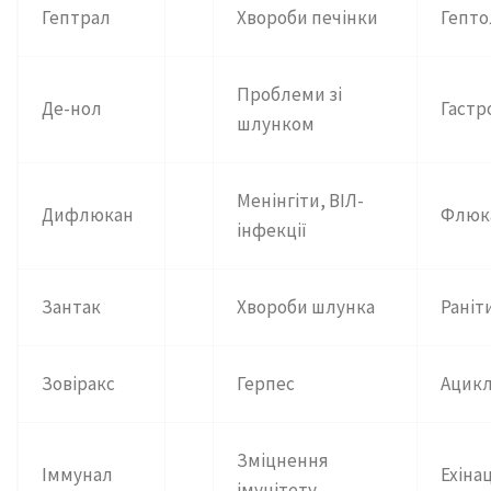
Гептрал
Хвороби печінки
Гепто
Проблеми зі
Де-нол
Гастр
шлунком
Менінгіти, ВІЛ-
Дифлюкан
Флюк
інфекції
Зантак
Хвороби шлунка
Раніт
Зовіракс
Герпес
Ацикл
Зміцнення
Іммунал
Ехіна
імунітету