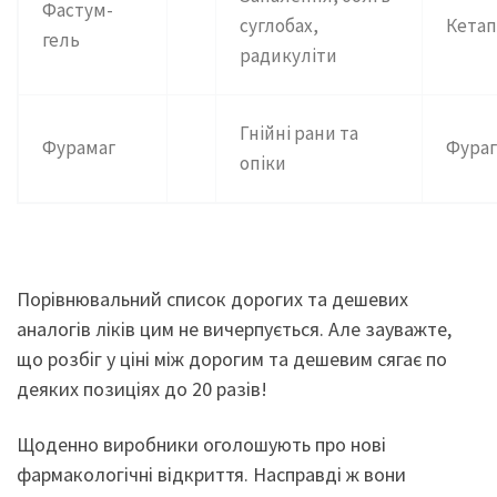
Фастум-
суглобах,
Кета
гель
радикуліти
Гнійні рани та
Фурамаг
Фураг
опіки
Порівнювальний список дорогих та дешевих
аналогів ліків цим не вичерпується. Але зауважте,
що розбіг у ціні між дорогим та дешевим сягає по
деяких позиціях до 20 разів!
Щоденно виробники оголошують про нові
фармакологічні відкриття. Насправді ж вони