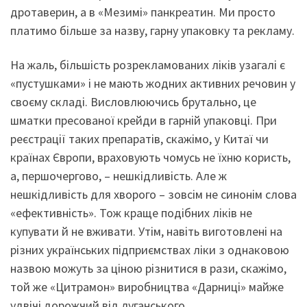
дротаверин, а в «Мезимі» панкреатин. Ми просто
платимо більше за назву, гарну упаковку та рекламу.
На жаль, більшість розрекламованих ліків узагалі є
«пустушками» і не мають жодних активних речовин у
своєму складі. Висловлюючись бру­тально, це
шматки пресованої крейди в гарній упаковці. При
реєстрації таких препаратів, скажімо, у Китаї чи
країнах Європи, враховують чомусь не їхню користь,
а, першочергово, – нешкідливість. Але ж
нешкідливість для хворого – зовсім не синонім слова
«ефективність». Тож краще поді­бних ліків не
купувати й не вживати. Утім, навіть виготовлені на
різних українських підприємствах ліки з однаковою
назвою можуть за ціною різнитися в рази, скажімо,
той же «Цитрамон» виробництва «Дарниці» майже
удвічі дорожчий від луганського.