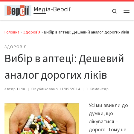
Медіа-Версії
Перейти до вмісту
Search
Ме
Головна
»
Здоров'я
»
Вибір в аптеці: Дешевий аналог дорогих ліків
ЗДОРОВ'Я
Вибір в аптеці: Дешевий
аналог дорогих ліків
автор
Lida
|
Опубліковано
11/09/2014
|
1 Коментар
Усі ми звикли до
думки, що
лікуватися –
дорого. Тому не