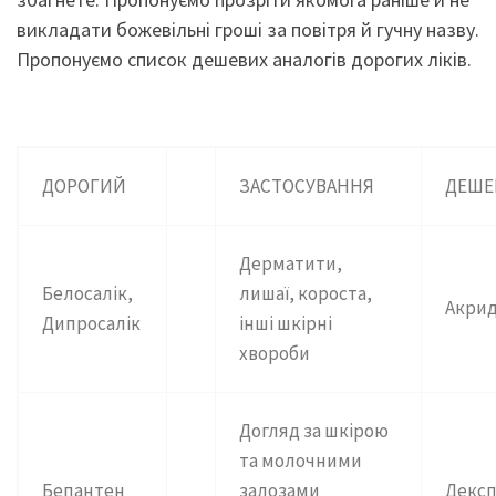
викладати божевільні гроші за повітря й гучну назву.
Пропонуємо список дешевих аналогів дорогих ліків.
ДОРОГИЙ
ЗАСТОСУВАННЯ
ДЕШЕ
Дерматити,
Белосалік,
лишаї, короста,
Акри
Дипросалік
інші шкірні
хвороби
Догляд за шкірою
та молочними
Бепантен
залозами
Декс