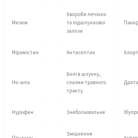
Хвороби печінки
Мезим
та підшлункової
Панк
залози
Мірамістин
Антисептик
Хлорг
Болі в шлунку,
Но-шпа
спазми травного
Дрот
тракту
Нурофен
Знеболювальне
Ібуп
Зміцнення
Панангін
Аспа