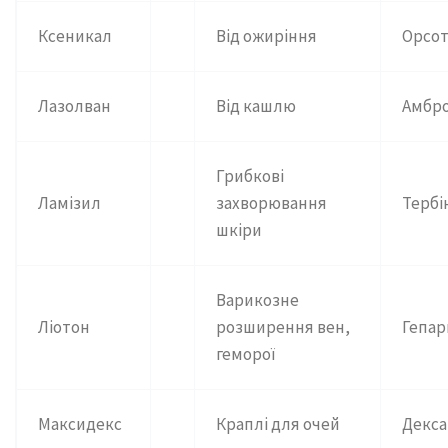
Ксеникал
Від ожиріння
Орсо
Лазолван
Від кашлю
Амбр
Грибкові
Ламізил
захворювання
Тербі
шкіри
Варикозне
Ліотон
розширення вен,
Гепар
геморої
Максидекс
Краплі для очей
Декс