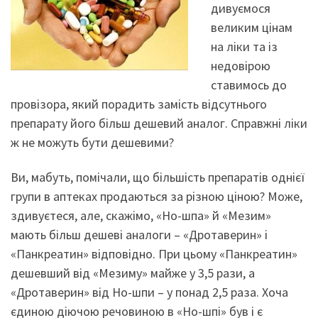
дивуємося
великим цінам
на ліки та із
недовірою
ставимось до
провізора, який порадить замість відсутнього
препарату його більш дешевий аналог. Справжні ліки
ж не можуть бути дешевими?
Ви, мабуть, помічали, що більшість препаратів однієї
групи в аптеках продаються за різною ціною? Може,
здивуєтеся, але, скажімо, «Но-шпа» й «Мезим»
мають більш дешеві аналоги – «Дротаверин» і
«Панкреатин» відповідно. При цьому «Панкреатин»
дешевший від «Мезиму» майже у 3,5 рази, а
«Дротаверин» від Но-шпи – у понад 2,5 раза. Хоча
єдиною діючою речовиною в «Но-шпі» був і є