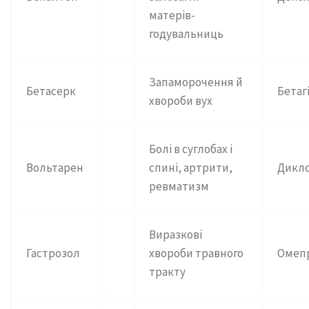
матерів-
годувальниць
Запаморочення й
Бетасерк
Бетаг
хвороби вух
Болі в суглобах і
Вольтарен
спині, артрити,
Дикл
ревматизм
Виразкові
Гастрозол
хвороби травного
Омеп
тракту