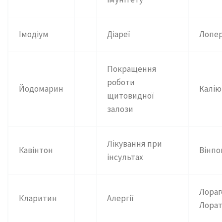
Імодіум
Діареї
Лопе
Покращення
роботи
Йодомарин
Калію
щитовидної
залози
Лікування при
Кавінтон
Вінп
інсультах
Лораг
Кларитин
Алергії
Лора