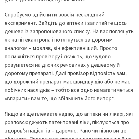
Спробуємо здійснити зовсім нескладний
експеримент. Зайдіть до аптеки і запитайте щось
дешеве із запропонованого списку. На вас по­глянуть
як на пітекантропа і потягнуться за дорогим
аналогом – мовляв, він ефективніший. Просто
посміхніться провізору і скажіть, що чудово
розумієтеся на діючих речовинах у дешевому й
дорогому препараті. Далі провізор відповість вам,
що дорожчий препарат має швидшу дію або не має
побічних наслідків – тобто все одно намагатиметься
«впарити» вам те, що збільшить його виторг.
Якщо ви ще плекаєте надію, що аптеки чи лікарі, які
розповсюджують патентовані ліки, піклуються про
здоров’я пацієнтів – даремно. Рано чи пізно ви це
збагнете. Пропонуємо прозріти якомога раніше й не