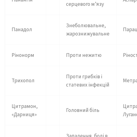
серцевого м’язу
Знеболювальне,
Панадол
Пара
жарознижувальне
Рінонорм
Проти нежитю
Рінос
Проти грибків і
Трихопол
Метра
статевих інфекцій
Цитрамон,
Цитр
Головний біль
«Дарниця»
Луган
Запалення, болі в