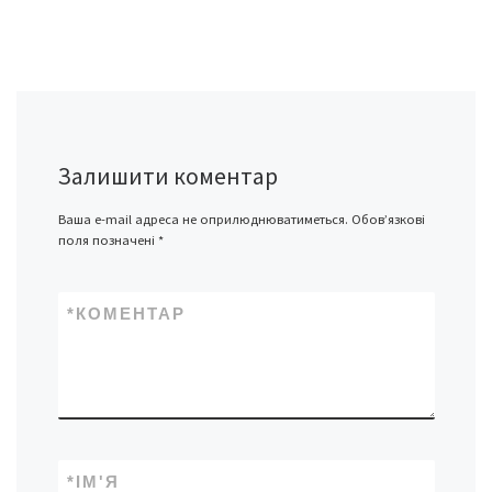
Залишити коментар
Ваша e-mail адреса не оприлюднюватиметься.
Обов’язкові
поля позначені
*
*
КОМЕНТАР
*
ІМ'Я