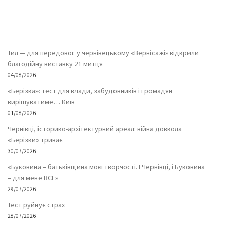
Тил — для передової: у чернівецькому «Вернісажі» відкрили
благодійну виставку 21 митця
04/08/2026
«Берізка»: тест для влади, забудовників і громадян
вирішуватиме… Київ
01/08/2026
Чернівці, історико-архітектурний ареал: війна довкола
«Берізки» триває
30/07/2026
«Буковина – батьківщина моєї творчості. І Чернівці, і Буковина
– для мене ВСЕ»
29/07/2026
Тест руйнує страх
28/07/2026