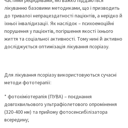
частими рецидивами, які важко піддаються
лікуванню базовими методиками, що і призводить
до тривалої непрацездатності пацієнтів, а нерідко й
їхньої інвалідизації. Як наслідок – психоемоційні
порушення у пацієнтів, погіршення якості їхнього
життя та соціальної активності. Тому нині й активно
досліджується оптимізація лікування псоріазу.
Для лікування псоріазу використовуються сучасні
методи фототерапії:
* фотохіміотерапія (ПУВА) – поєднання
довгохвильового ультрафіолетового опромінення
(320-400 нм) та прийому фотосенсибілізатора
всередину;