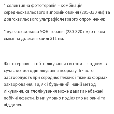
* селективна фототерапія – комбінація
середньохвильового випромінювання (295-330 нм) та
довгохвильового ультрафіолетового опромінення;
* вузькохвильова УФБ-терапія (280-320 нм) з піком
емісії на довжині хвилі 311 нм.
Фототерапія – тобто лікування світлом – є одним із
сучасних методів лікування псоріазу. Її часто
застосовують при середньотяжких і тяжких формах
захворювання. Та, як і будь-який інший метод
лікування, світлолікування може давати небажані
побічні ефекти. Їх ми умовно поділяємо на ранні та
віддалені.