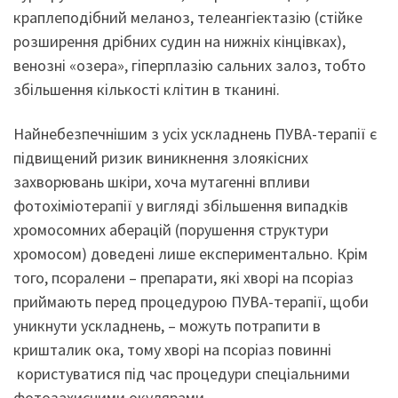
краплеподібний меланоз, телеангіектазію (стійке
розширення дрібних судин на нижніх кінцівках),
венозні «озера», гіперплазію сальних залоз, тобто
збільшення кількості клітин в тканині.
Найнебезпечнішим з усіх ускладнень ПУВА-терапії є
підвищений ризик виникнення злоякісних
захворювань шкіри, хоча мутагенні впливи
фотохіміотерапії у вигляді збільшення випадків
хромосомних аберацій (порушення структури
хромосом) доведені лише експериментально. Крім
того, псоралени – препарати, які хворі на псоріаз
приймають перед процедурою ПУВА-терапії, щоби
уникнути ускладнень, – можуть потрапити в
кришталик ока, тому хворі на псоріаз повинні
користуватися під час процедури спеціальними
фотозахисними окулярами.