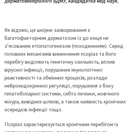
дерматовенерології БДМУ, кандидатка мед наук.
Як відомо, це шкірне захворювання є
багатофакторним дерматозом із до кінця не
з’ясованим етіопатогенезом (походженням). Серед
головних механізмів виникнення псоріаз та його
перебігу виділяють генетичну схильність, вплив
вірусної інфекції, порушення імунологічної
реактивності та обмінних процесів, розлади
нейроендокринної регуляції, порушення з боку
гепатобіліарної системи, себто печінки, жовчного
міхура, вивідних шляхів, а також наявність хронічних
осередків інфекції тощо.
Псоріаз характеризується хронічним перебігом із