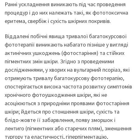
Ранні ускладнення виникають під час проведення
процедур і до них належать такі, як фототоксична
еритема, свербіж і сухість шкірних покривів.
Віддалені побічні явища тривалої багатокурсової
фототерапії виникають набагато пізніше у вигляді
актинічних ушкоджень (фотостаріння) та стійких
пігментних змін шкіри. Згідно з проведеними
дослідженнями, у хворих на вульгарний псоріаз, які
отримують тривалу багатокурсову фототерапію,
спостерігається висока частота розвитку симптомів
хронічного фотоушкодження шкіри, які не
асоціюються з природніми проявами фотостаріння
шкіри; йдеться про стоншення шкіри, сухість та
блідо-жовте її забарвлення, появу зморшок і
лентиго (пігментних або старечих плям), зменшення
тургору та еластичності, гіперпігментацію,