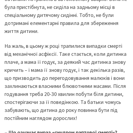
була пристібнута, не сиділа на задньому місці в
спеціальному дитячому сидінні. Тобто, не були
дотримані елементарні правила для збереження
життя дитини.
На жаль, в цьому ж році трапилися випадки смерті
від механічної асфіксії. Таке стається, коли дитинка
плаче, а мама її годує, за деякий час дитинка знову
кричить – і мама її знову годує, і так декілька разів,
що призводить до перегодовування малюків і вони
захлинаються власними блювотними масами. Після
годування треба 20-30 хвилин побути біля дитини,
спостерігаючи за її поведінкою. Та батьки чомусь
забувають, що дитина до року повинна бути під
постійним наглядом дорослих!
– Що означає вираз «синдром раптової смерті»?