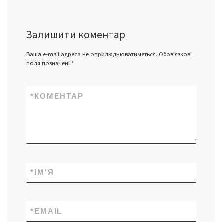
Залишити коментар
Ваша e-mail адреса не оприлюднюватиметься.
Обов’язкові
поля позначені
*
*
КОМЕНТАР
*
ІМ'Я
*
EMAIL