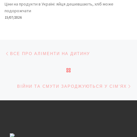
Ціни на продукти в Україні: яйця дешевшають, хліб може
подорожчати
15/07/2026
Навігація записів
Попередній запис
ВСЕ ПРО АЛІМЕНТИ НА ДИТИНУ
ПОВЕРНУТИСЯ ДО СПИС
На
ВІЙНИ ТА СМУТИ ЗАРОДЖУЮТЬСЯ У СІМ’ЯХ