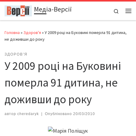
Медіа-Версії
Перейти до вмісту
Search
Ме
Головна
»
Здоров'я
»
У 2009 році на Буковині померла 91 дитина,
не доживши до року
ЗДОРОВ'Я
У 2009 році на Буковині
померла 91 дитина, не
доживши до року
автор
cheredaryk
|
Опубліковано
20/03/2010