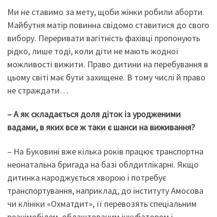
Ми не ставимо за мету, щоби жінки робили аборти.
Майбутня матір повинна свідомо ставитися до свого
вибору. Переривати вагітність фахівці пропонують
рідко, лише тоді, коли діти не мають жодної
можливості вижити. Право дитини на перебування в
цьому світі має бути захищене. В тому числі й право
не страждати…
– А як складається доля діток із уродженими
вадами, в яких все ж таки є шанси на виживання?
– На Буковині вже кілька років працює транспортна
неонатальна бригада на базі облдитлікарні. Якщо
дитинка народжується хворою і потребує
транспортування, наприклад, до інституту Амосова
чи клініки «Охматдит», її перевозять спеціальним
реанімобілем, облаштованим інкубатором і