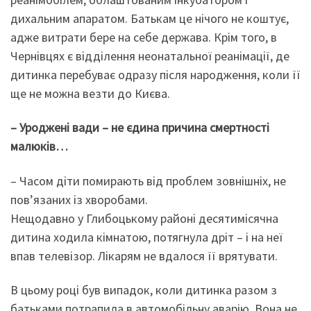
дихальним апаратом. Батькам це нічого не коштує,
адже витрати бере на себе держава. Крім того, в
Чернівцях є відділення неонатальної реанімації, де
дитинка перебуває одразу після народження, коли її
ще не можна везти до Києва.
– Уроджені вади – не єдина причина смертності
малюків…
– Часом діти помирають від проблем зовнішніх, не
пов’язаних із хворобами.
Нещодавно у Глибоцькому районі десятимісячна
дитина ходила кімнатою, потягнула дріт – і на неї
впав телевізор. Лікарям не вдалося її врятувати.
В цьому році був випадок, коли дитинка разом з
батьками потрапила в автомобільну аварію. Вона не