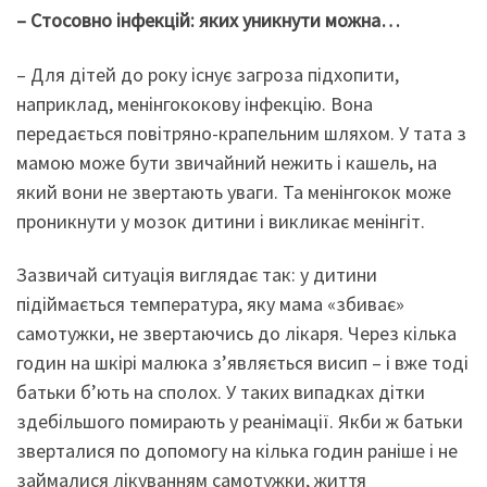
– Стосовно інфекцій: яких уникнути можна…
– Для дітей до року існує загроза підхопити,
наприклад, менінгококову інфекцію. Вона
передається повітряно-крапельним шляхом. У тата з
мамою може бути звичайний нежить і кашель, на
який вони не звертають уваги. Та менінгокок може
проникнути у мозок дитини і викликає менінгіт.
Зазвичай ситуація виглядає так: у дитини
підіймається температура, яку мама «збиває»
самотужки, не звертаючись до лікаря. Через кілька
годин на шкірі малюка з’являється висип – і вже тоді
батьки б’ють на сполох. У таких випадках дітки
здебільшого помирають у реанімації. Якби ж батьки
зверталися по допомогу на кілька годин раніше і не
займалися лікуванням самотужки, життя