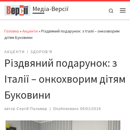
Медіа-Версії
Перейти до вмісту
Search
Ме
Головна
»
Акценти
»
Різдвяний подарунок: з Італії – онкохворим
дітям Буковини
АКЦЕНТИ
ЗДОРОВ'Я
Різдвяний подарунок: з
Італії – онкохворим дітям
Буковини
автор
Сергій Паламар
|
Опубліковано
06/01/2018