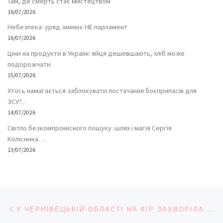
Там, де смерть стає мистецтвом
16/07/2026
Небезпека: уряд змінює НЕ парламент
16/07/2026
Ціни на продукти в Україні: яйця дешевшають, хліб може
подорожчати
15/07/2026
Хтось намагається заблокувати постачання боєприпасів для
ЗСУ?..
14/07/2026
Світло безкомпромісного пошуку: шлях і магія Сергія
Колісника…
13/07/2026
Навігація записів
Попередній запис
У ЧЕРНІВЕЦЬКІЙ ОБЛАСТІ НА КІР ЗАХВОРІЛА 351 ОСОБА