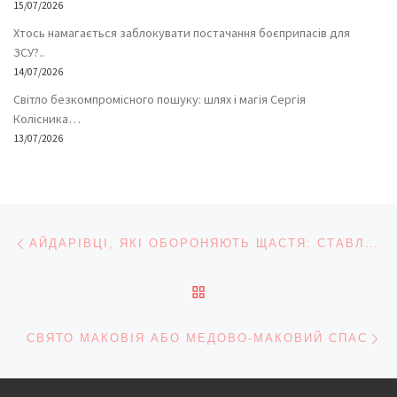
15/07/2026
Хтось намагається заблокувати постачання боєприпасів для
ЗСУ?..
14/07/2026
Світло безкомпромісного пошуку: шлях і магія Сергія
Колісника…
13/07/2026
Навігація записів
Попередній запис
АЙДАРІВЦІ, ЯКІ ОБОРОНЯЮТЬ ЩАСТЯ: СТАВЛЕННЯ НАШОЇ ВЛАДИ ДО ДОБРОВОЛЬЦІВ – ЗЛОЧИННЕ
ПОВЕРНУТИСЯ ДО СПИС
На
СВЯТО МАКОВІЯ АБО МЕДОВО-МАКОВИЙ СПАC