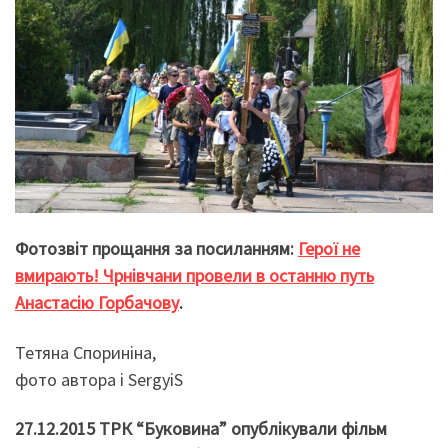
Фотозвіт прощання за посиланням:
Герої не
вмирають! Чрнівчани провели в останню путь
Анастасію Горбачову
.
Тетяна Спориніна,
фото автора і SergyiS
27.12.2015 ТРК “Буковина” опублікували фільм