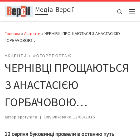
Медіа-Версії
Перейти до вмісту
Search
Ме
Головна
»
Акценти
»
ЧЕРНІВЦІ ПРОЩАЮТЬСЯ З АНАСТАСІЄЮ
ГОРБАЧОВОЮ…
АКЦЕНТИ
ФОТОРЕПОРТАЖ
ЧЕРНІВЦІ ПРОЩАЮТЬСЯ
З АНАСТАСІЄЮ
ГОРБАЧОВОЮ…
автор
sporynina
|
Опубліковано
12/08/2015
12 серпня буковинці провели в останню путь