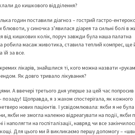
оклали до кишкового відділення?
і кілька годин поставили діагноз – гострий гастро-ентерок
 блювоти, у синочка з’явилася діарея та сильні болі в ж
я від кишкових колік, поруч завжди була наша палатна
она робила масаж животика, ставила теплий компрес, ще 
 їй за все.
кремих лікарів, знайшлися ті, кого можна назвати «рука
і-ендом. Як довго тривало лікування?
ями. А ввечері третього дня уперше за цей час попросив 
– позаду! Щоправда, я з жахом спостерігала, як кожного
етверо нових пацієнтів. І усвідомлювала: якби я не була
, якби не змогла належно відреагувати на події, якби 
 і наполягти на госпіталізації, навряд чи все закінчилос
кощі. Для цього ми й викликаємо першу допомогу – «шв