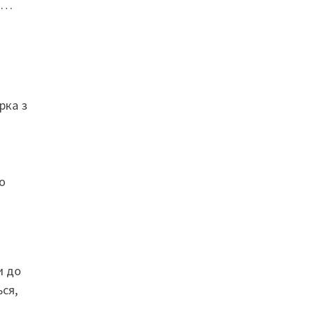
ла…
рка з
о
и до
ься,
я