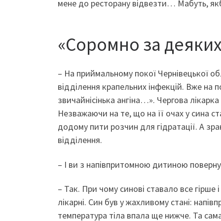
мене до ресторану відвезти… Мабуть, якб
«Соромно за деяки
– На приймальному покої Чернівецької обла
відділення крапельних інфекцій. Вже на п
звичайнісінька ангіна…». Чергова лікарка
Незважаючи на те, що на її очах у сина с
додому пити розчин для гідратації. А зр
відділення.
– І ви з напівпритомною дитиною поверн
– Так. При чому синові ставало все гірше 
лікарні. Син був у жахливому стані: напів
температура тіла впала ще нижче. Та сам