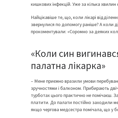
кишкових інфекцій. Уже за кілька хвилин 
Найцікавіше те, що, коли лікарі відділен
звернулися по допомогу раніше? А коли ді
прокоментували: «Соромно за деяких ко
«Коли син вигинався
палатна лікарка»
– Мене приємно вразили умови перебуванн
зручностями і балконом. Прибирають двічі 
турботах цього практично не помічаєш. З
платити. До палати постійно заходили медс
якщо чергова медсестра помічала, що у бо