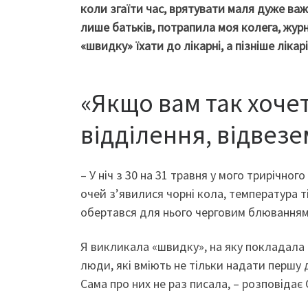
коли згаїти час, врятувати маля дуже ва
лише батьків, потрапила моя колега, жур
«швидку» їхати до лікарні, а пізніше лікар
«Якщо вам так хоче
відділення, відвез
– У ніч з 30 на 31 травня у мого трирічн
очей з’явилися чорні кола, температура т
обертався для нього черговим блюванням 
Я викликала «швидку», на яку покладала ч
люди, які вміють не тільки надати першу 
Сама про них не раз писала, – розповідає 