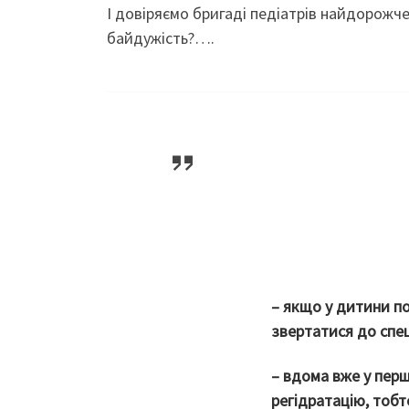
І довіряємо бригаді педіатрів найдорожче,
байдужість?….
– якщо у дитини п
звертатися до спец
– вдома вже у пер
регідратацію, тобт