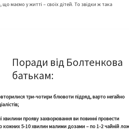
 що маємо у житті – своїх дітей. То звідки ж така
Поради від Болтенкова
батькам:
овторилися три-чотири блювоти підряд, варто негайно
іалістів;
ші хвилини прояву захворювання ви повинні провести
о кожних 5-10 хвилин малими дозами – по 1-2 чайній лож