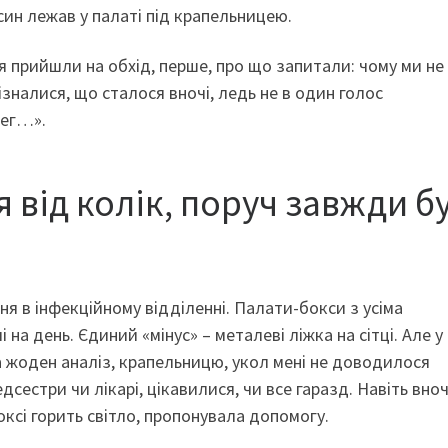
син лежав у палаті під крапельницею.
ня прийшли на обхід, перше, про що запитали: чому ми не
зналися, що сталося вночі, ледь не в один голос
лег…».
 від колік, поруч завжди б
я в інфекційному відділенні. Палати-бокси з усіма
на день. Єдиний «мінус» – металеві ліжка на сітці. Але у
а жоден аналіз, крапельницю, укол мені не доводилося
естри чи лікарі, цікавилися, чи все гаразд. Навіть вноч
ксі горить світло, пропонувала допомогу.