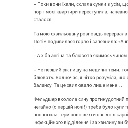
– Поки вони їхали, склала сумки з усім, щ
поріг моєї квартири переступила, напевно
сталося.
Та мою схвильовану розповідь перервала 
Потім подивилася горло і запевнила: «Анг
– А хіба ангіна та блювота якимось чином
– Не перший рік пишу на медичні теми, то
блювоту. Водночас, я чітко розуміла, що
балансу. Та це хвилювало лише мене…
Фельдшер вколола сину протинудотний пре
негайно (о першій ночі!) треба було купит
попросила терміново везти нас до лікарні
інфекційного відділення і за хвилину ви 