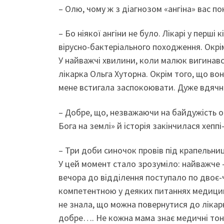
– Олю, чому ж з діагнозом «ангіна» вас п
– Бо ніякої ангіни не було. Лікарі у перш
вірусно-бактеріального походження. Окрім
У найважчі хвилини, коли малюк вигинавс
лікарка Ольга Хуторна. Окрім того, що в
мене встигала заспокоювати. Дуже вдячна
– Добре, що, незважаючи на байдужість о
Бога на землі» й історія закінчилася хепп
– Три доби синочок провів під крапельниц
У цей момент стало зрозуміло: найважче 
вечора до відділення поступало по двоє-ч
компетентною у деяких питаннях медицини
не знала, що можна повернутися до лікарні
добре…. Не кожна мама знає медичні тон