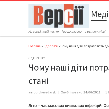
Перейти до вмісту
Меді
Усі версії подій життя – і ваша власна – в одному місці
Головна
»
Здоров'я
»
Чому наші діти потрапляють до 
ЗДОРОВ'Я
Чому наші діти пот
стані
автор
cheredaryk
|
Опубліковано
24/06/2011
|
1
Літо – час масових кишкових інфекцій. О