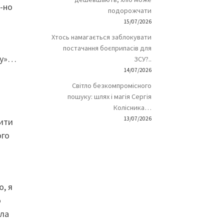
и-но
подорожчати
15/07/2026
Хтось намагається заблокувати
постачання боєприпасів для
ну»…
ЗСУ?..
14/07/2026
Світло безкомпромісного
пошуку: шлях і магія Сергія
Колісника…
13/07/2026
нити
ого
ю, я
о
ила