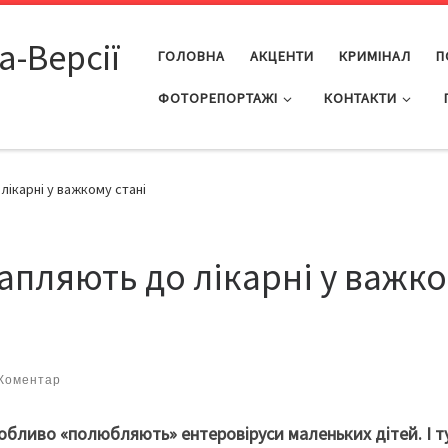
а-Версії
ГОЛОВНА
АКЦЕНТИ
КРИМІНАЛ
П
ФОТОРЕПОРТАЖІ
КОНТАКТИ
лікарні у важкому стані
рапляють до лікарні у важк
 Коментар
собливо «полюбляють» ентеровіруси маленьких дітей. І т