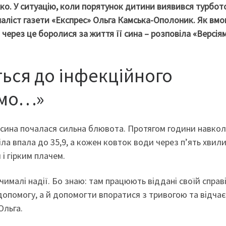
жко. У ситуацію, коли порятунок дитини виявився турбо
наліст газети «Експрес» Ольга Камська-Ополоник. Як вм
і через це боролися за життя її сина – розповіла «Версіям
ться до інфекційного
емо…»
ого сина почалася сильна блювота. Протягом години навко
іла впала до 35,9, а кожен ковток води через п’ять хвил
і гірким плачем.
ималі надії. Бо знаю: там працюють віддані своїй справ
допомогу, а й допомогти впоратися з тривогою та відчає
Ольга.