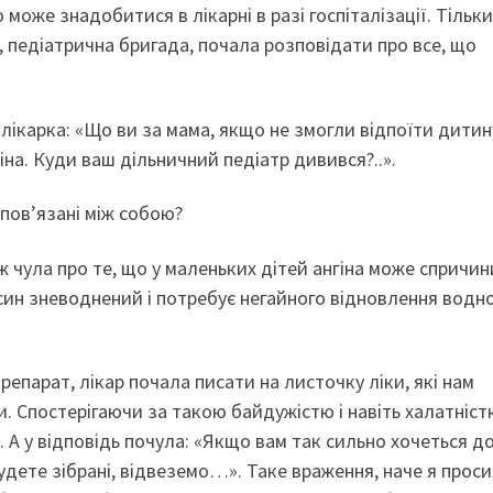
о може знадобитися в лікарні в разі госпіталізації. Тільк
, педіатрична бригада, почала розповідати про все, що
лікарка: «Що ви за мама, якщо не змогли відпоїти дити
іна. Куди ваш дільничний педіатр дивився?..».
 пов’язані між собою?
ж чула про те, що у маленьких дітей ангіна може спричи
 син зневоднений і потребує негайного відновлення водн
парат, лікар почала писати на листочку ліки, які нам
и. Спостерігаючи за такою байдужістю і навіть халатніст
. А у відповідь почула: «Якщо вам так сильно хочеться д
будете зібрані, відвеземо…». Таке враження, наче я прос