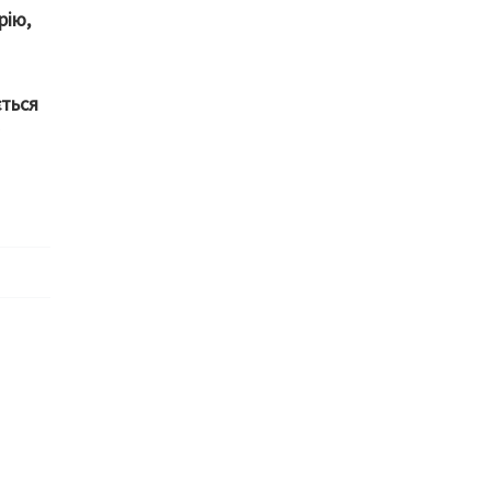
рію,
ється