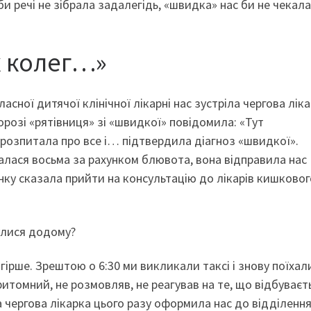
и речі не зібрала задалегідь, «швидка» нас би не чека
х колег…»
сної дитячої клінічної лікарні нас зустріла чергова ліка
орозі «рятівниця» зі «швидкої» повідомила: «Тут
 розпитала про все і… підтвердила діагноз «швидкої».
талася восьма за рахунком блювота, вона відправила нас
анку сказала прийти на консультацію до лікарів кишковог
улися додому?
і гірше. Зрештою о 6:30 ми викликали таксі і знову поїхал
притомний, не розмовляв, не реагував на те, що відбуваєт
а чергова лікарка цього разу оформила нас до відділенн