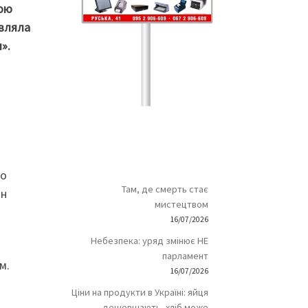
тою
овляла
».
ло
Там, де смерть стає
ин
мистецтвом
16/07/2026
Небезпека: уряд змінює НЕ
і
парламент
м.
16/07/2026
Ціни на продукти в Україні: яйця
дешевшають, хліб може