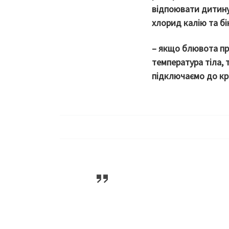
відпоювати дитину
хлорид калію та б
– якщо блювота пр
температура тіла, 
підключаємо до кр