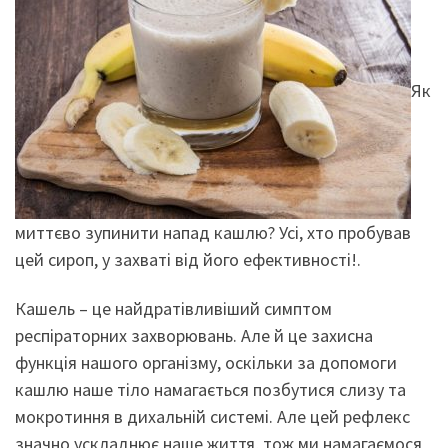
Як
миттєво зупинити напад кашлю? Усі, хто пробував
цей сироп, у захваті від його ефективності!.
Кашель – це найдратівливіший симптом
респіраторних захворювань. Але й це захисна
функція нашого організму, оскільки за допомоги
кашлю наше тіло намагається позбутися слизу та
мокротиння в дихальній системі. Але цей рефлекс
значно ускладнює наше життя, тож ми намагаємося