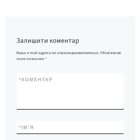
Залишити коментар
Ваша e-mail адреса не оприлюднюватиметься.
Обов’язкові
поля позначені
*
*
КОМЕНТАР
*
ІМ'Я