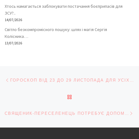
Хтось намагається заблокувати постачання боєприпасів для
ЗСУ?..
14/07/2026
Світло безкомпромісного пошуку: шлях і магія Сергія
Колісника…
13/07/2026
Навігація записів
Попередній запис
ГОРОСКОП ВІД 23 ДО 29 ЛИСТОПАДА ДЛЯ УСІХ ЗНАКІВ ЗОДІАКУ
ПОВЕРНУТИСЯ ДО СПИС
На
СВЯЩЕНИК-ПЕРЕСЕЛЕНЕЦЬ ПОТРЕБУЄ ДОПОМОГИ НА ЛІКУВАННЯ