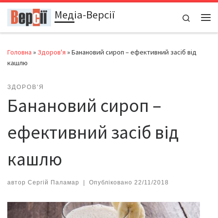
Медіа-Версії
Перейти до вмісту
Search
Ме
Головна
»
Здоров'я
»
Банановий сироп – ефективний засіб від
кашлю
ЗДОРОВ'Я
Банановий сироп –
ефективний засіб від
кашлю
автор
Сергій Паламар
|
Опубліковано
22/11/2018