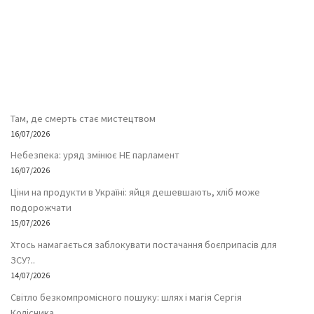
Там, де смерть стає мистецтвом
16/07/2026
Небезпека: уряд змінює НЕ парламент
16/07/2026
Ціни на продукти в Україні: яйця дешевшають, хліб може
подорожчати
15/07/2026
Хтось намагається заблокувати постачання боєприпасів для
ЗСУ?..
14/07/2026
Світло безкомпромісного пошуку: шлях і магія Сергія
Колісника…