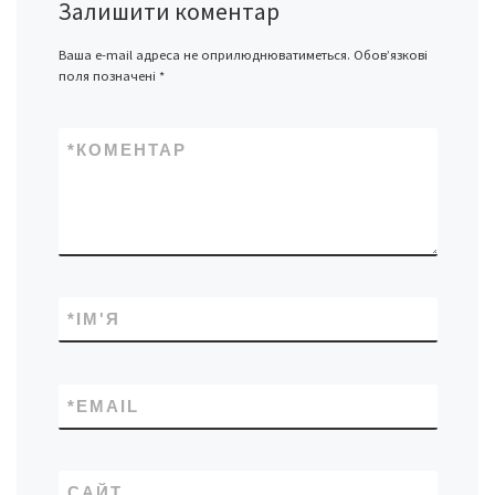
Залишити коментар
Ваша e-mail адреса не оприлюднюватиметься.
Обов’язкові
поля позначені
*
*
КОМЕНТАР
*
ІМ'Я
*
EMAIL
САЙТ