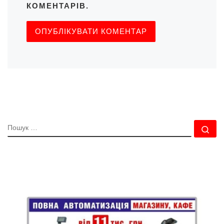
КОМЕНТАРІВ.
ПОШУК
По