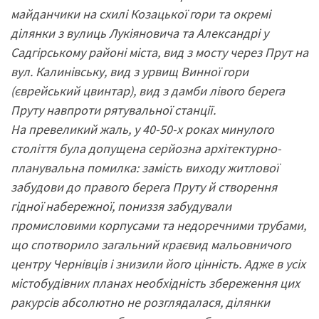
майданчики на схилі Козацької гори та окремі
ділянки з вулиць Лукіяновича та Александрі у
Садгірському районі міста, вид з мосту через Прут на
вул. Калинівську, вид з урвищ Винної гори
(єврейський цвинтар), вид з дамби лівого берега
Пруту навпроти рятувальної станції.
На превеликий жаль, у 40-50-х роках минулого
століття була допущена серйозна архітектурно-
планувальна помилка: замість виходу житлової
забудови до правого берега Пруту й створення
гідної набережної, пониззя забудували
промисловими корпусами та недоречними трубами,
що спотворило загальний краєвид мальовничого
центру Чернівців і знизили його цінність. Адже в усіх
містобудівних планах необхідність збереження цих
ракурсів абсолютно не розглядалася, ділянки