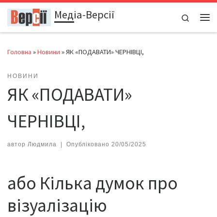
Медіа-Версії
Перейти до вмісту
Search
Ме
Головна
»
Новини
»
ЯК «ПОДАВАТИ» ЧЕРНІВЦІ,
НОВИНИ
ЯК «ПОДАВАТИ»
ЧЕРНІВЦІ,
автор
Людмила
|
Опубліковано
20/05/2025
або Кілька думок про
візуалізацію