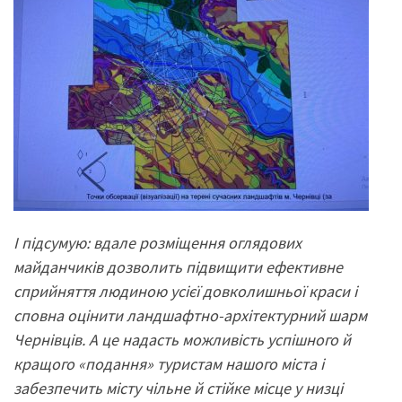
І підсумую: вдале розміщення оглядових
майданчиків дозволить підвищити ефективне
сприйняття людиною усієї довколишньої краси і
сповна оцінити ландшафтно-архітектурний шарм
Чернівців. А це надасть можливість успішного й
кращого «подання» туристам нашого міста і
забезпечить місту чільне й стійке місце у низці