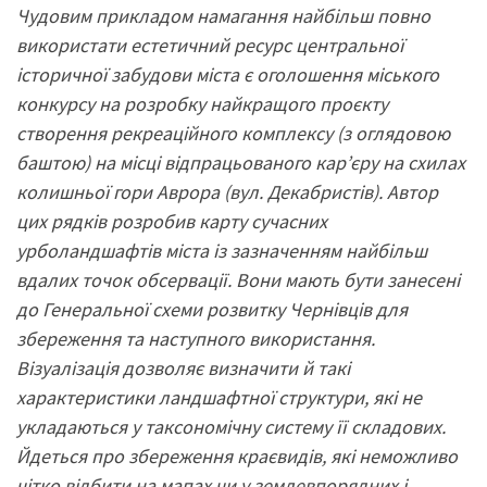
Чудовим прикладом намагання найбільш повно
використати естетичний ресурс центральної
історичної забудови міста є оголошення міського
конкурсу на розробку найкращого проєкту
створення рекреаційного комплексу (з оглядовою
баштою) на місці відпрацьованого кар’єру на схилах
колишньої гори Аврора (вул. Декабристів). Автор
цих рядків розробив карту сучасних
урболандшафтів міста із зазначенням найбільш
вдалих точок обсервації. Вони мають бути занесені
до Генеральної схеми розвитку Чернівців для
збереження та наступного використання.
Візуалізація дозволяє визначити й такі
характеристики ландшафтної структури, які не
укладаються у таксономічну систему її складових.
Йдеться про збереження краєвидів, які неможливо
чітко відбити на мапах чи у землевпорядних і