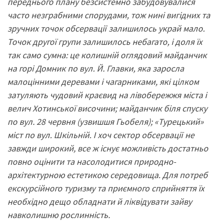
переднього плану безсистемно забудовувалися
часто незграбними спорудами, тож нині вигідних та
зручних точок обсервації залишилось украй мало.
Точок другої групи залишилось небагато, і доля їх
так само сумна: це колишній оглядовий майданчик
на горі Домник по вул. Й. Главки, яка заросла
малоцінними деревами і чагарниками, які цілком
затуляють чудовий краєвид на лівобережжя міста і
велич Хотинської височини; майданчик біля спуску
по вул. 28 червня (узвишшя Гьобеля); «Турецький»
міст по вул. Шкільній. І хоч сектор обсервації не
завжди широкий, все ж існує можливість достатньо
повно оцінити та насолодитися природно-
архітектурною естетикою середовища. Для потреб
екскурсійного туризму та приємного сприйняття їх
необхідно дещо обладнати й ліквідувати зайву
навколишню рослинність.