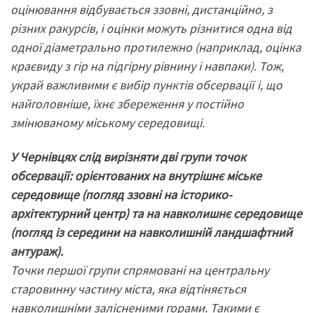
оцінювання відбувається ззовні, дистанційно, з
різних ракурсів, і оцінки можуть різнитися одна від
одної діаметрально протилежно (наприклад, оцінка
краєвиду з гір на підгірну рівнину і навпаки). Тож,
украй важливими є вибір пунктів обсервації і, що
найголовніше, їхнє збереження у постійно
змінюваному міському середовищі.
У Чернівцях слід вирізняти дві групи точок
обсервації: орієнтованих на внутрішнє міське
середовище (погляд ззовні на історико-
архітектурний центр) та на навколишнє середовище
(погляд із середини на навколишній ландшафтний
антураж).
Точки першої групи спрямовані на центральну
старовинну частину міста, яка відтіняється
навколишніми залісненими горами. Такими є