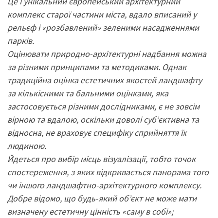
Це і унікальний європейський архітектурний
комплекс старої частини міста, вдало вписаний у
рельєф і «розбавлений» зеленими насадженнями
парків.
Оцінювати природно-архітектурні надбання можна
за різними принципами та методиками. Однак
традиційна оцінка естетичних якостей ландшафту
за кількісними та бальними оцінками, яка
застосовується різними дослідниками, є не зовсім
вірною та вдалою, оскільки доволі суб’єктивна та
відносна, не враховує специфіку сприйняття їх
людиною.
Йдеться про вибір місць візуалізації, тобто точок
спостереження, з яких відкривається панорама того
чи іншого ландшафтно-архітектурного комплексу.
Добре відомо, що будь-який об’єкт не може мати
визначену естетичну цінність «саму в собі»;