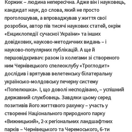
Коржик – людина непересічна. Адже він і науковець,
кандидат наук, до слова, який не просто
проголошував, а впроваджував у життя свої
розробки, автор пів тисячі наукових статей, окрім
«Енциклопедії сучасної України» та інших
довідкових, науково-методичних видань – і
науково-популярних публікацій. А ще й
першовідкривач: разом із колегами зі створеного
ним Чернівецького спелеоклубу «Троглодит»
дослідив і врятував велетенську білатеральну
українсько-молдовську печерну систему
«Попелюшка». І, що доволі несподівано, – успішний
державний службовець. Завдяки цьому серед
позитивів його життєвого рахунку – участь у
створенні Національного природного парку
«Вижницький», 2-х регіональних ландшафтних
парків – Чернівецького та Черемоського, 6-ти