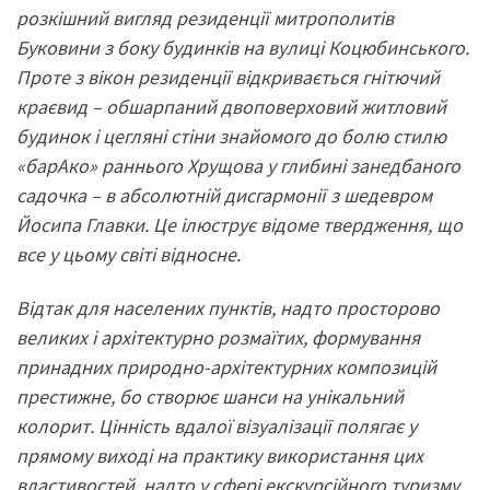
розкішний вигляд резиденції митрополитів
Буковини з боку будинків на вулиці Коцюбинського.
Проте з вікон резиденції відкривається гнітючий
краєвид – обшарпаний двоповерховий житловий
будинок і цегляні стіни знайомого до болю стилю
«барАко» раннього Хрущова у глибині занедбаного
садочка – в абсолютній дисгармонії з шедевром
Йосипа Главки. Це ілюструє відоме твердження, що
все у цьому світі відносне.
Відтак для населених пунктів, надто просторово
великих і архітектурно розмаїтих, формування
принадних природно-архітектурних композицій
престижне, бо створює шанси на унікальний
колорит. Цінність вдалої візуалізації полягає у
прямому виході на практику використання цих
властивостей, надто у сфері екскурсійного туризму