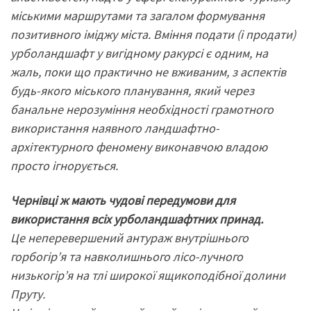
міськими маршрутами та загалом формування
позитивного іміджу міста. Вміння подати (і продати)
урболандшафт у вигідному ракурсі є одним, на
жаль, поки що практично не вживаним, з аспектів
будь-якого міського планування, який через
банальне нерозуміння необхідності грамотного
використання наявного ландшафтно-
архітектурного феномену виконавчою владою
просто ігнорується.
Чернівці ж мають чудові передумови для
використання всіх урболандшафтних принад.
Це неперевершений антураж внутрішнього
горбогір’я та навколишнього лісо-лучного
низькогір’я на тлі широкої ящикоподібної долини
Пруту.