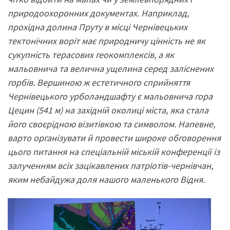
природоохоронних документах. Наприклад,
прохідна долина Пруту в місці Чернівецьких
тектонічних воріт має природничу цінність не як
сукупність терасових геокомплексів, а як
мальовнича та велична ущелина серед заліснених
горбів. Вершиною ж естетичного сприйняття
Чернівецького урболандшафту є мальовнича гора
Цецин (541 м) на західній околиці міста, яка стала
його своєрідною візитівкою та символом. Напевне,
варто організувати й провести широке обговорення
цього питання на спеціальній міській конференції із
залученням всіх зацікавлених патріотів-чернівчан,
яким небайдужа доля нашого маленького Відня.