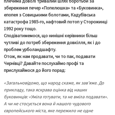
плечима доволі тривалий шлях боротьби за
збереження печер «Попелюшка» та «Буковинка»,
епопея з Совицькими болотами, Кадубівська
катастрофа 1985-го, нафтовий потоп у Сторожинці
1992 року тощо.
Сподіватимемося, що нинішні керівники більш
чутливі до потреб збереження довкілля, як і до
проблем урболандшафту.
Отож, як нам продавати, чи то пак, подавати
Чернівці? Давайте послухаймо профі та
прислухаймося до його порад:
«Загальновідомо, що народ скаже, як зав’яже. До
прикладу, така яскрава оцінка від наших
буковинців: «Уміла готувати, та не вміла подавати».
А чи не стосується вона й нашого чудового
європейського міста, яке пережило не одне