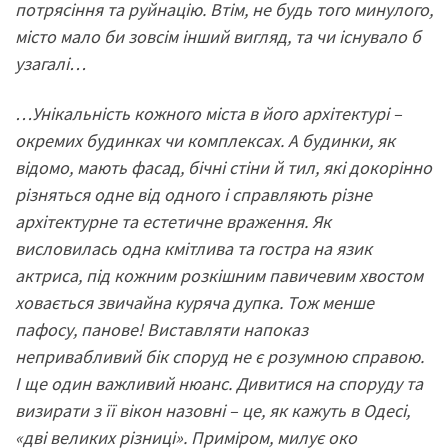
потрясіння та руйнацію. Втім, не будь того минулого,
місто мало би зовсім інший вигляд, та чи існувало б
узагалі…
…Унікальність кожного міста в його архітектурі –
окремих будинках чи комплексах. А будинки, як
відомо, мають фасад, бічні стіни й тил, які докорінно
різняться одне від одного і справляють різне
архітектурне та естетичне враження. Як
висловилась одна кмітлива та гостра на язик
актриса, під кожним розкішним павичевим хвостом
ховається звичайна куряча дупка. Тож менше
пафосу, панове! Виставляти напоказ
непривабливий бік споруд не є розумною справою.
І ще один важливий нюанс. Дивитися на споруду та
визирати з її вікон назовні – це, як кажуть в Одесі,
«дві великих різниці». Приміром, милує око