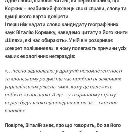
Одне слово, шановні читачі, ви переконалися, що
Коржик – неабиякий фахівець своєї справи, слову та
думці якого варто довіряти.
І перш ніж надати слово кандидату географічних
наук Віталію Коржику, наведемо цитату з його книги
«Шляхи, які нас обирають». У ній він розкриває
«секрет полішинеля»: в чому полягають причини усіх
наших екологічних негараздів:
«…Чесно відповідаю: у дрімучій некомпетентності
та хлопському розумі під час прийняття важливих
управлінських рішень тими, кому це належить
робити за посадою. А ще – у тваринному страху
перед будь-якою відповідальністю за… скоєння
вчинків».
Повірте, Віталій знає, про що говорить, бо за його