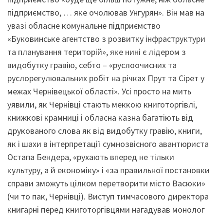
підприємство, … яке очолював Унгурян». Він мав на
увазі обласне комунальне підприємство
«Буковинське агентство з розвитку інфраструктури
та планування територій», яке нині є лідером з
видобутку гравію, себто – «руслоочисних та
руслорегулювальних робіт на річках Прут та Сірет у
межах Чернівецької області». Усі просто на мить
уявили, як Чернівці стають меккою книготоргівлі,
книжкові крамниці і обласна казна багатіють від
друкованого слова як від видобутку гравію, книги,
як і шахи в інтерпретації сумнозвісного авантюриста
Остапа Бендера, «рухають вперед не тільки
культуру, а й економіку» і «за правильної постановки
справи зможуть цілком перетворити місто Васюки»
(чи то пак, Чернівці). Виступ тимчасового директора
книгарні перед книготоргівцями нагадував монолог