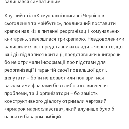
залишався симпатичним.
Круглий стіл «Комунальні книгарні Чернівців:
сьогодення та майбутнє», покликаний поставити
крапки над «і» в питанні реорганізації комунальних
книгарень, завершився трикрапкою. Невдоволеними
залишилися всі: представники влади – через те, що
їхні дії піддалися критиці, представники книгарень –
бо не отримали інформації про підстави для
реорганізації і гарантій своєї подальшої долі,
депутати – бо їм не дозволили попіаритися
загальними фразами без глибокого вивчення
проблеми, та й організатори – бо замість
конструктивного діалогу отримали черговий
«ярмарок марнославства», який влучніше було б
назвати базаром амбіцій.