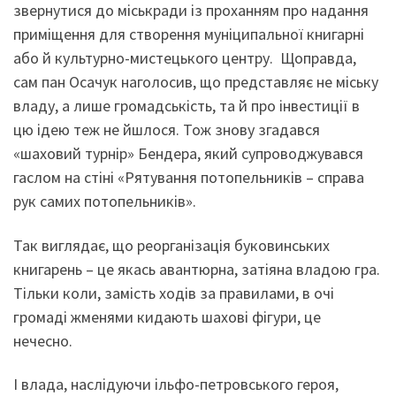
звернутися до міськради із проханням про надання
приміщення для створення муніципальної книгарні
або й культурно-мистецького центру. Щоправда,
сам пан Осачук наголосив, що представляє не міську
владу, а лише громадськість, та й про інвестиції в
цю ідею теж не йшлося. Тож знову згадався
«шаховий турнір» Бендера, який супроводжувався
гаслом на стіні «Рятування потопельників – справа
рук самих потопельників».
Так виглядає, що реорганізація буковинських
книгарень – це якась авантюрна, затіяна владою гра.
Тільки коли, замість ходів за правилами, в очі
громаді жменями кидають шахові фігури, це
нечесно.
І влада, наслідуючи ільфо-петровського героя,