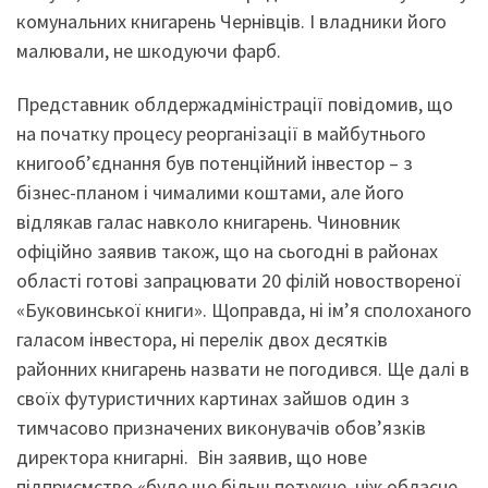
комунальних книгарень Чернівців. І владники його
малювали, не шкодуючи фарб.
Представник облдержадміністрації повідомив, що
на початку процесу реорганізації в майбутнього
книгооб’єднання був потенційний інвестор – з
бізнес-планом і чималими коштами, але його
відлякав галас навколо книгарень. Чиновник
офіційно заявив також, що на сьогодні в районах
області готові запрацювати 20 філій новоствореної
«Буковинської книги». Щоправда, ні ім’я сполоханого
галасом інвестора, ні перелік двох десятків
районних книгарень назвати не погодився. Ще далі в
своїх футуристичних картинах зайшов один з
тимчасово призначених виконувачів обов’язків
директора книгарні. Він заявив, що нове
підприємство «буде ще більш потужне, ніж обласне