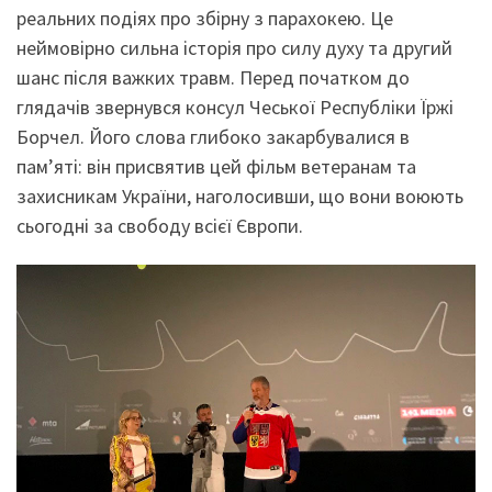
реальних подіях про збірну з парахокею. Це
неймовірно сильна історія про силу духу та другий
шанс після важких травм. Перед початком до
глядачів звернувся консул Чеської Республіки Їржі
Борчел. Його слова глибоко закарбувалися в
пам’яті: він присвятив цей фільм ветеранам та
захисникам України, наголосивши, що вони воюють
сьогодні за свободу всієї Європи.