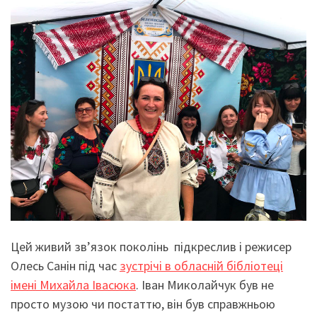
Цей живий зв’язок поколінь підкреслив і режисер
Олесь Санін під час
зустрічі в обласній бібліотеці
імені Михайла Івасюка
. Іван Миколайчук був не
просто музою чи постаттю, він був справжньою