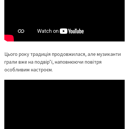
Цього року традиція продовжилася, але музиканти
грали вже на подвір’ї, наповнюючи повітря
особливим настроєм.