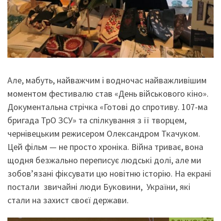
Але, мабуть, найважчим і водночас найважливішим
моментом фестивалю став «День військового кіно».
Документальна стрічка «Готові до спротиву. 107-ма
бригада ТрО ЗСУ» та спілкування з її творцем,
чернівецьким режисером Олександром Ткачуком.
Цей фільм — не просто хроніка. Війна триває, вона
щодня безжально переписує людські долі, але ми
зобов’язані фіксувати цю новітню історію. На екрані
постали звичайні люди Буковини, України, які
стали на захист своєї держави.