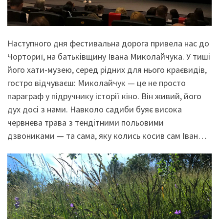
Наступного дня фестивальна дорога привела нас до
Чорториї, на батьківщину Івана Миколайчука. У тиші
його хати-музею, серед рідних для нього краєвидів,
гостро відчуваєш: Миколайчук — це не просто
параграф у підручнику історії кіно. Він живий, його
дух досі з нами. Навколо садиби буяє висока
червнева трава з тендітними польовими
дзвониками — та сама, яку колись косив сам Іван…