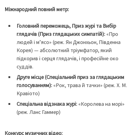
Міжнародний повний метр:
Головний переможець, Приз журі та Вибір
глядачів (Приз глядацьких симпатій):
«Про
людей і мʼясо» (реж. Ян Джонхьон, Південна
Корея) — абсолютний тріумфатор, який
підкорив і серця глядачів, і професійне око
суддів.
Друге місце (Спеціальний приз за глядацьким
голосуванням):
«Рок, трава й тачки» (реж. Х. М.
Кравіото)
Спеціальна відзнака журі:
«Королева на морі»
(реж. Ланс Гаммер)
Конкурс музичних відео: