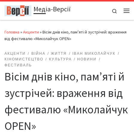
Медіа-Версії
Перейти до вмісту
Search
Ме
Головна
»
Акценти
»
Вісім днів кіно, пам’яті й зустрічей: враження
від фестивалю «Миколайчук OPEN»
АКЦЕНТИ
ВІЙНА
ЖИТТЯ
ІВАН МИКОЛАЙЧУК
КІНОМИСТЕЦТВО
КУЛЬТУРА
НОВИНИ
ФЕСТИВАЛЬ
Вісім днів кіно, пам’яті й
зустрічей: враження від
фестивалю «Миколайчук
OPEN»