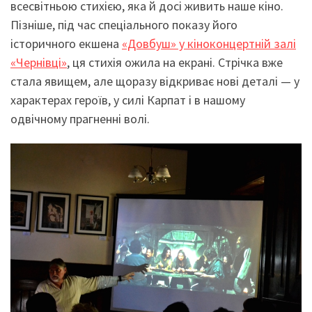
всесвітньою стихією, яка й досі живить наше кіно.
Пізніше, під час спеціального показу його
історичного екшена
«Довбуш» у кіноконцертній залі
«Чернівці»
, ця стихія ожила на екрані. Стрічка вже
стала явищем, але щоразу відкриває нові деталі — у
характерах героїв, у силі Карпат і в нашому
одвічному прагненні волі.