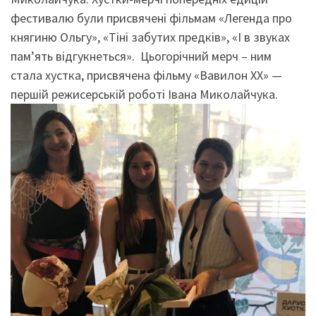
фестивалю були присвячені фільмам «Легенда про
княгиню Ольгу», «Тіні забутих предків», «І в звуках
пам’ять відгукнеться». Цьогорічний мерч – ним
стала хустка, присвячена фільму «Вавилон ХХ» —
першій режисерській роботі Івана Миколайчука.