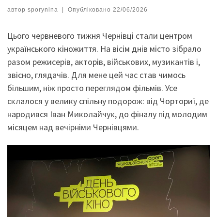
автор
sporynina
|
Опубліковано
22/06/2026
Цього червневого тижня Чернівці стали центром
українського кіножиття. На вісім днів місто зібрало
разом режисерів, акторів, військових, музикантів і,
звісно, глядачів. Для мене цей час став чимось
більшим, ніж просто переглядом фільмів. Усе
склалося у велику спільну подорож: від Чорториї, де
народився Іван Миколайчук, до фіналу під молодим
місяцем над вечірніми Чернівцями.