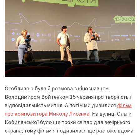
Особливою була й розмова з кінознавцем
Володимиром Войтенком 15 червня про творчість і
відповідальність митця. А потім ми дивилися
фільм
про композитора Миколу Лисенка
. На вулиці Ольги
Кобилянської було ще трохи cвітло для вечірнього
екрана, тому фільм я подивилася ще раз вже вдома.