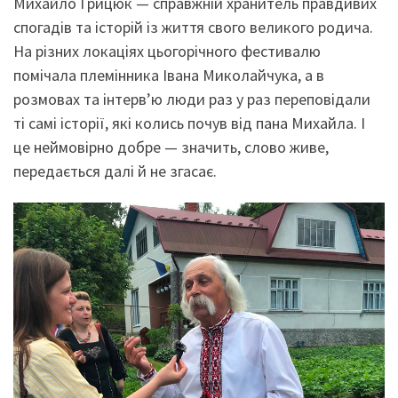
Михайло Грицюк — справжній хранитель правдивих
спогадів та історій із життя свого великого родича.
На різних локаціях цьогорічного фестивалю
помічала племінника Івана Миколайчука, а в
розмовах та інтерв’ю люди раз у раз переповідали
ті самі історії, які колись почув від пана Михайла. І
це неймовірно добре — значить, слово живе,
передається далі й не згасає.