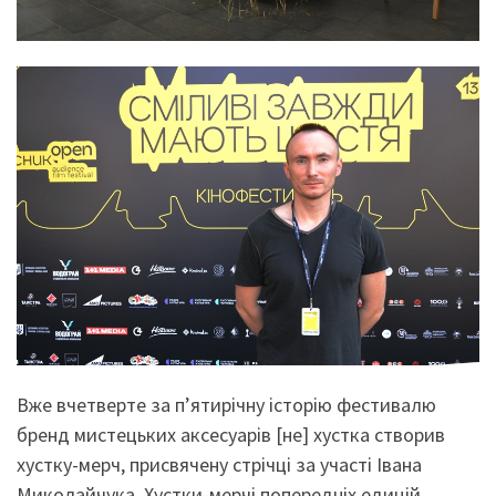
Вже вчетверте за п’ятирічну історію фестивалю
бренд мистецьких аксесуарів [не] хустка створив
хустку-мерч, присвячену стрічці за участі Івана
Миколайчука. Хустки-мерчі попередніх едицій