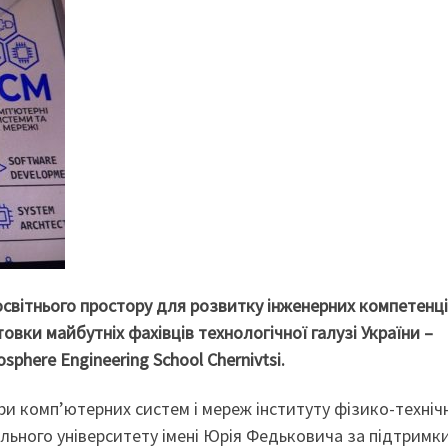
освітнього простору для розвитку інженерних компетенці
товки майбутніх фахівців технологічної галузі України –
phere Engineering School Chernivtsi.
 комп’ютерних систем і мереж інституту фізико-техніч
льного університету імені Юрія Федьковича за підтримк