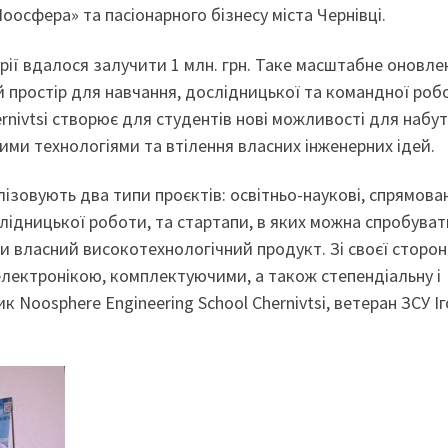
Ноосфера» та пасіонарного бізнесу міста Чернівці.
орії вдалося залучити 1 млн. грн. Таке масштабне оновле
простір для навчання, дослідницької та командної роб
ernivtsi створює для студентів нові можливості для набу
ими технологіями та втілення власних інженерних ідей.
ізовують два типи проєктів: освітньо-наукові, спрямован
лідницької роботи, та стартапи, в яких можна спробуват
ити власний високотехнологічний продукт. Зі своєї сторо
лектронікою, комплектуючими, а також степендіальну і
 Noosphere Engineering School Chernivtsi, ветеран ЗСУ Іг