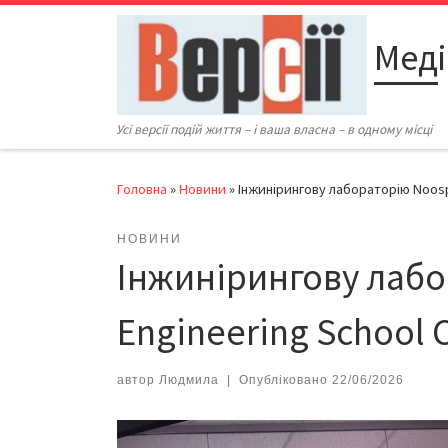
Перейти до вмісту
Меді
Усі версії подій життя – і ваша власна – в одному місці
Головна
»
Новини
»
Інжинірингову лабораторію Noosp
НОВИНИ
Інжинірингову лаб
Engineering School 
автор
Людмила
|
Опубліковано
22/06/2026