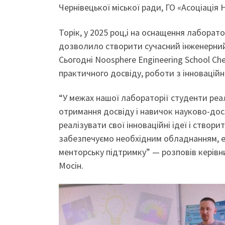
Чернівецької міської ради, ГО «Асоціація 
Торік, у 2025 роц,і на оснащення лаборат
дозволило створити сучасний інженерний 
Сьогодні Noosphere Engineering School Ch
практичного досвіду, роботи з інноваційн
“У межах нашої лабораторії студенти реал
отримання досвіду і навичок науково-дос
реалізувати свої інноваційні ідеї і створ
забезпечуємо необхідним обладнанням, е
менторську підтримку” — розповів керівник
Мосін.