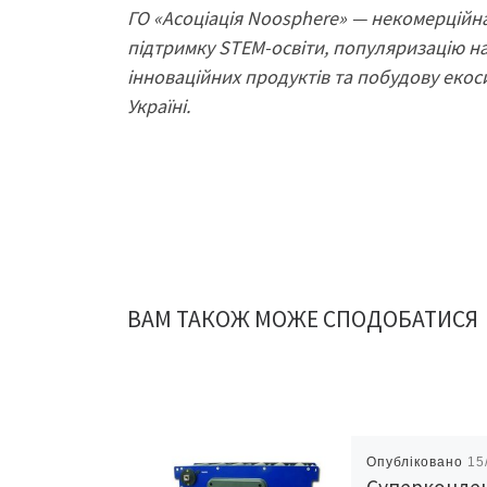
ГО «Асоціація Noosphere» — некомерційна
підтримку STEM-освіти, популяризацію н
інноваційних продуктів та побудову екос
Україні.
ВАМ ТАКОЖ МОЖЕ СПОДОБАТИСЯ
Опубліковано
15
Суперконде