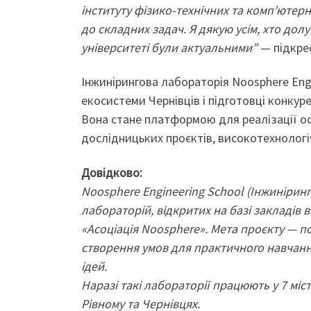
інституту фізико-технічних та комп’ютер
до складних задач. Я дякую усім, хто дол
університеті були актуальними”
— підкре
Інжинірингова лабораторія Noosphere Engi
екосистеми Чернівців і підготовці конкур
Вона стане платформою для реалізації ос
дослідницьких проєктів, високотехнологічн
Довідково:
Noosphere Engineering School (Інжинірин
лабораторій, відкритих на базі закладів
«Асоціація Noosphere». Мета проєкту — по
створення умов для практичного навчання
ідей.
Наразі такі лабораторії працюють у 7 міст
Рівному та Чернівцях.