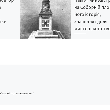
о
на Соборній пло
його історія,
іки
значення і доля
мистецького тв
р – нове
Особливість Чернівці
кумулювання
полягає у тому, що
а «супер»
історичне минуле
исоку
древнього міста є відч
енсаторів –
на кожному кроці. Прим
дин куб.см,
оглядаючи сучасні
пам’ятники, ми повсяк
[…]
’язкові поля позначені
*