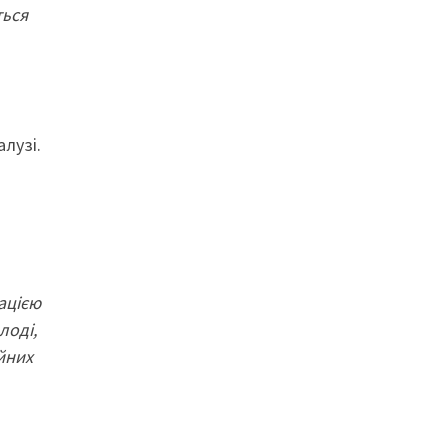
ться
алузі.
ацією
лоді,
йних