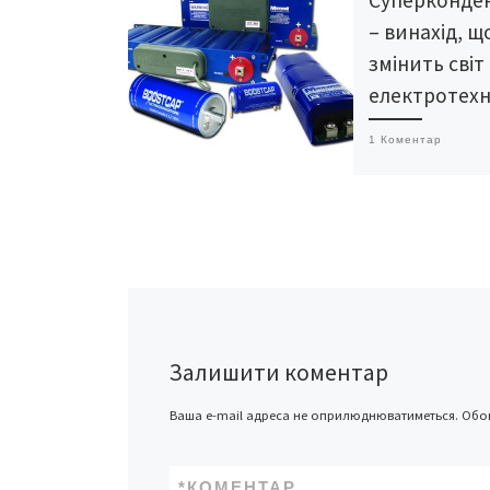
– винахід, щ
змінить світ
електротехн
1 Коментар
Суперконденсато
слово в галузі а
енергії. Приставк
відображує надв
ємність цих конд
до 10 Фарад на о
[…]
Залишити коментар
Ваша e-mail адреса не оприлюднюватиметься.
Обов
*
КОМЕНТАР