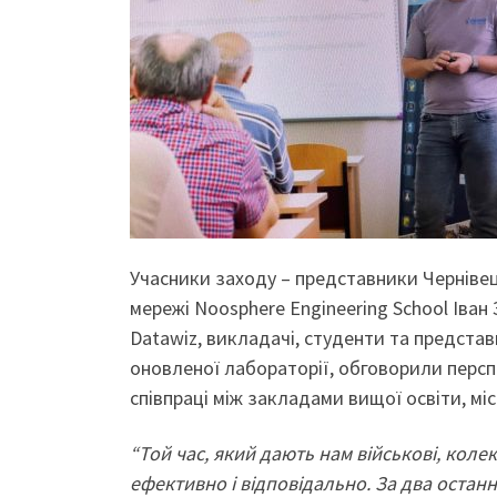
Учасники заходу – представники Чернівец
мережі Noosphere Engineering School Іван
Datawiz, викладачі, студенти та предста
оновленої лабораторії, обговорили перспе
співпраці між закладами вищої освіти, м
“Той час, який дають нам військові, кол
ефективно і відповідально. За два остан