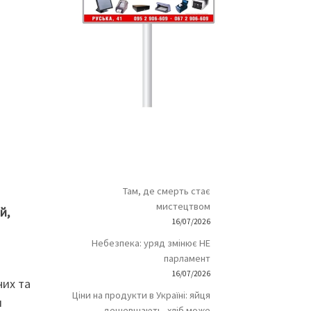
Там, де смерть стає
мистецтвом
й,
16/07/2026
Небезпека: уряд змінює НЕ
парламент
16/07/2026
них та
Ціни на продукти в Україні: яйця
и
дешевшають, хліб може