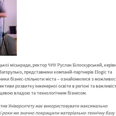
ької міськради, ректор ЧНУ Руслан Білоскурський, керів
 Загорулько, представники компаній-партнерів Elogic та
вники бізнес-спільноти міста – ознайомилися з можливо
ктиви розвитку інженерної освіти в регіоні та важливіс
ісцевою владою та технологічним бізнесом.
ектив Університету має використовувати максимально
ні роки ми значно покращили матеріально-технічну базу