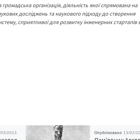
 громадська організація, діяльність якої спрямована на
аукових досліджень та наукового підходу до створення
истему, сприятливої для розвитку інженерних стартапів 
/03/2013
Опубліковано
13/02/2
нсатор
Пам’ятник Австр