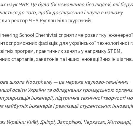
них наук ЧНУ. Це було би неможливо без людей, які беру
учається до того, щоби дослідження і наука в нашому
слив ректор ЧНУ Руслан Білоскурський.
neering School Chernivtsi сприятиме розвитку інженерної
ентоспроможних фахівців для української технологічної г
вітніх програм, практичних занять у напрямку STEM,
их стартапів, хакатонів та інших інноваційних ініціатив.
гова школа Noosphere) — це мережа науково-технічних
 вищої освіти України та обладнаних громадською організ
пуляризація інженерії, підтримка технічної творчості мо
 майбутніх інженерів і реалізації студентських інноваці
ах України: Київі, Дніпрі, Запоріжжі, Черкасах, Житомирі,