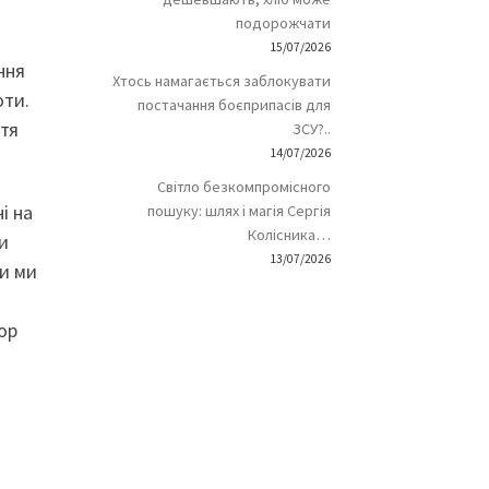
подорожчати
15/07/2026
ння
Хтось намагається заблокувати
оти.
постачання боєприпасів для
ття
ЗСУ?..
14/07/2026
Світло безкомпромісного
і на
пошуку: шлях і магія Сергія
Колісника…
и
13/07/2026
ни ми
ор