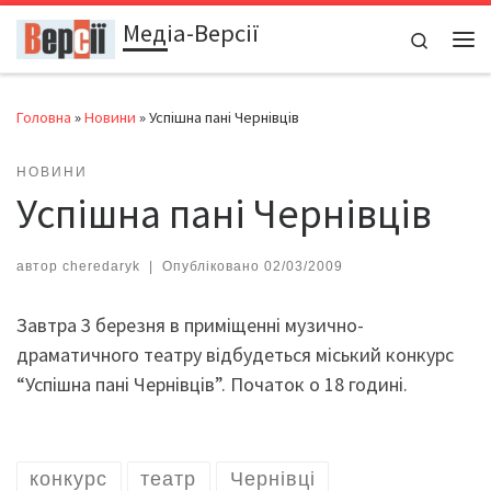
Медіа-Версії
Перейти до вмісту
Search
Ме
Головна
»
Новини
»
Успішна пані Чернівців
НОВИНИ
Успішна пані Чернівців
автор
cheredaryk
|
Опубліковано
02/03/2009
Завтра 3 березня в приміщенні музично-
драматичного театру відбудеться міський конкурс
“Успішна пані Чернівців”. Початок о 18 годині.
конкурс
театр
Чернівці