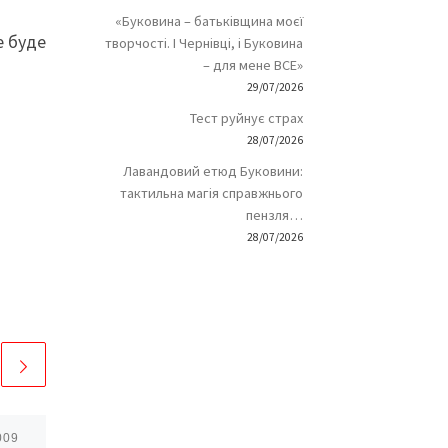
«Буковина – батьківщина моєї
е буде
творчості. І Чернівці, і Буковина
– для мене ВСЕ»
29/07/2026
Тест руйнує страх
28/07/2026
Лавандовий етюд Буковини:
тактильна магія справжнього
пензля…
28/07/2026
009
Опубліковано
05/07/2026