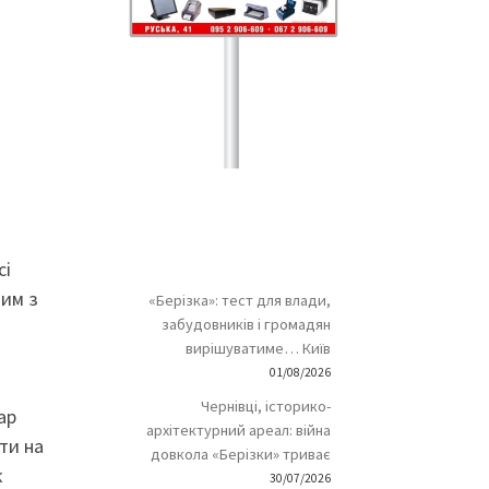
сі
ним з
«Берізка»: тест для влади,
забудовників і громадян
вирішуватиме… Київ
01/08/2026
Чернівці, історико-
ар
архітектурний ареал: війна
ти на
довкола «Берізки» триває
к
30/07/2026