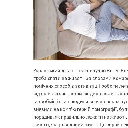
Український лікар і телеведучий Євген Ко
треба спати на животі. За словами Комар
помічних способів активізації роботи леге
відділи легень, і коли людина лежить на 
газообмін і стан людини значно покращуєт
виявили на комп’ютерній томографії, буд
порадив, як правильно лежати на животі
животі, якщо великий живіт. Це вкрай нек