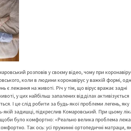
маровський розповів у своєму відео, чому при коронавіру
овського, коли в людини коронавірус у важкій формі, од
нь є лежання на животі. Річ у тім, що вірус вражає задні
животі, у цих найбільш запалених відділах активізується
ься. І це слід робити за будь-якої проблеми легень, яку
ь-якій задишці, підкреслив Комаровський. При цьому лік
, щоби було комфортно: «Реально велика проблема лежа
омфортно. Так ось: усі пружинні ортопедичні матраци, я