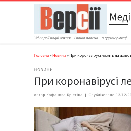
Перейти до вмісту
Меді
Усі версії подій життя – і ваша власна – в одному місці
Головна
»
Новини
»
При коронавірусі лежіть на живот
НОВИНИ
При коронавірусі ле
автор
Кафанова Крістіна
|
Опубліковано
13/12/2