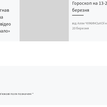
Гороскоп на 13-
гнав
березня
на
від Алли ЧУЖИНСЬКОЇ н
 відео
20 березня
вало»
стався на
итаї під
станції —
мент, коли
’язкові поля позначені
*