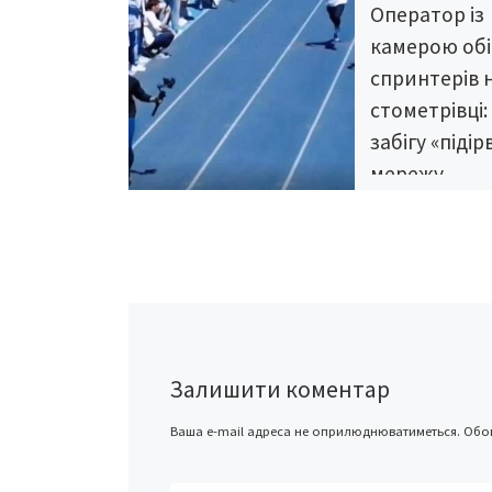
Оператор із
камерою обі
спринтерів 
стометрівці:
забігу «підір
мережу
Кумедний епізод 
чемпіонаті серед
університетів у К
час змагань на
«королівській» ди
стометрівці. У мо
був даний […]
Залишити коментар
Ваша e-mail адреса не оприлюднюватиметься.
Обов