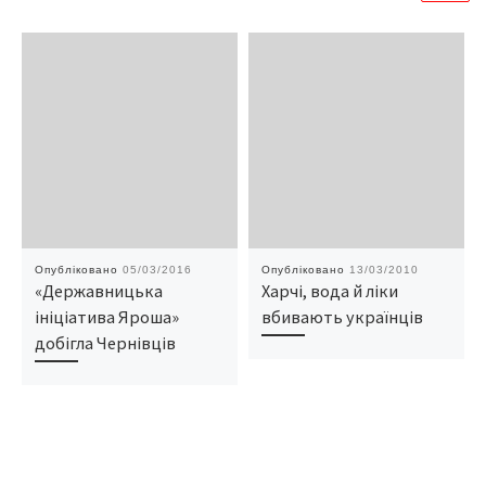
Опубліковано
05/03/2016
Опубліковано
13/03/2010
«Державницька
Харчі, вода й ліки
ініціатива Яроша»
вбивають українців
добігла Чернівців