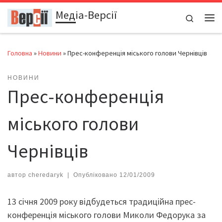
Медіа-Версії
Перейти до вмісту
Search
Ме
Головна
»
Новини
»
Прес-конференція міського голови Чернівців
НОВИНИ
Прес-конференція
міського голови
Чернівців
автор
cheredaryk
|
Опубліковано
12/01/2009
13 січня 2009 року відбудеться традиційна прес-
конференція міського голови Миколи Федорука за