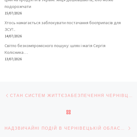
подорожчати
15/07/2026
Хтось намагається заблокувати постачання боєприпасів для
ЗСУ?..
14/07/2026
Світло безкомпромісного пошуку: шлях і магія Сергія
Колісника…
13/07/2026
Навігація записів
Попередній запис
CТАН СИСТЕМ ЖИТТЄЗАБЕЗПЕЧЕННЯ ЧЕРНІВЦІВ 12 СІЧНЯ
ПОВЕРНУТИСЯ ДО СПИС
На
НАДЗВИЧАЙНІ ПОДІЙ В ЧЕРНІВЕЦЬКІЙ ОБЛАСТІ 9-11 СІЧНЯ