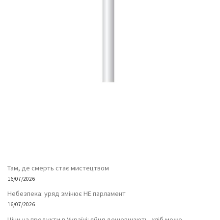
Там, де смерть стає мистецтвом
16/07/2026
Небезпека: уряд змінює НЕ парламент
16/07/2026
Ціни на продукти в Україні: яйця дешевшають, хліб може