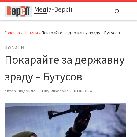
Медіа-Версії
Перейти до вмісту
Search
Ме
Головна
»
Новини
»
Покарайте за державну зраду – Бутусов
НОВИНИ
Покарайте за державну
зраду – Бутусов
автор
Людмила
|
Опубліковано
30/10/2024