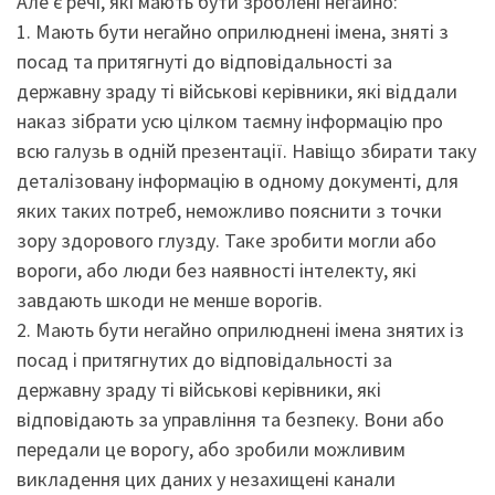
Але є речі, які мають бути зроблені негайно:
1. Мають бути негайно оприлюднені імена, зняті з
посад та притягнуті до відповідальності за
державну зраду ті військові керівники, які віддали
наказ зібрати усю цілком таємну інформацію про
всю галузь в одній презентації. Навіщо збирати таку
деталізовану інформацію в одному документі, для
яких таких потреб, неможливо пояснити з точки
зору здорового глузду. Таке зробити могли або
вороги, або люди без наявності інтелекту, які
завдають шкоди не менше ворогів.
2. Мають бути негайно оприлюднені імена знятих із
посад і притягнутих до відповідальності за
державну зраду ті військові керівники, які
відповідають за управління та безпеку. Вони або
передали це ворогу, або зробили можливим
викладення цих даних у незахищені канали