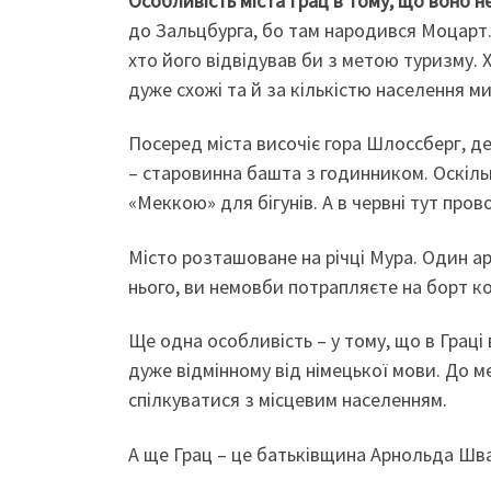
Особливість міста Грац в тому, що воно н
до Зальцбурга, бо там народився Моцарт. 
хто його відвідував би з метою туризму. 
дуже схожі та й за кількістю населення ми
Посеред міста височіє гора Шлоссберг, де
– старовинна башта з годинником. Оскільк
«Меккою» для бігунів. А в червні тут пров
Місто розташоване на річці Мура. Один ар
нього, ви немовби потрапляєте на борт ко
Ще одна особливість – у тому, що в Граці
дуже відмінному від німецької мови. До 
спілкуватися з місцевим населенням.
А ще Грац – це батьківщина Арнольда Шв