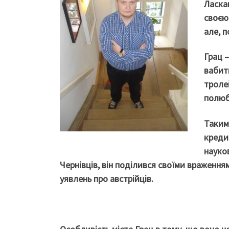
Ласкав
своєю
але, п
Грац 
вабить
тролей
полюб
Таким
кредит
науко
Чернівців, він поділився своїми враження
уявлень про австрійців.