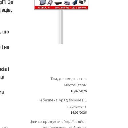
ії! За
вців,
, що
і не
ів і
ці
Там, де смерть стає
мистецтвом
пи
16/07/2026
Небезпека: уряд змінює НЕ
парламент
16/07/2026
Ціни на продукти в Україні: яйця
дешевшають, хліб може