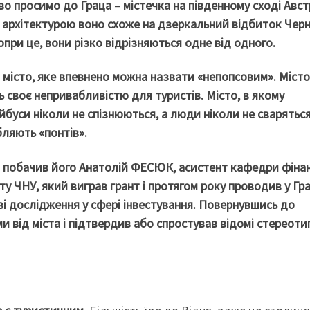
о просимо до Граца – містечка на південному сході Австр
 архітектурою воно схоже на дзеркальний відбиток Черні
опри це, вони різко відрізняються одне від одного.
– місто, яке впевнено можна назвати «непопсовим». Місто
 своє непривабливістю для туристів. Місто, в якому
буси ніколи не спізнюються, а люди ніколи не сваряться 
ляють «понтів».
 побачив його Анатолій ФЕСЮК, асистент кафедри фінанс
у ЧНУ, який виграв грант і протягом року проводив у Гра
ві дослідження у сфері інвестування. Повернувшись до
ми від міста і підтвердив або спростував відомі стереоти