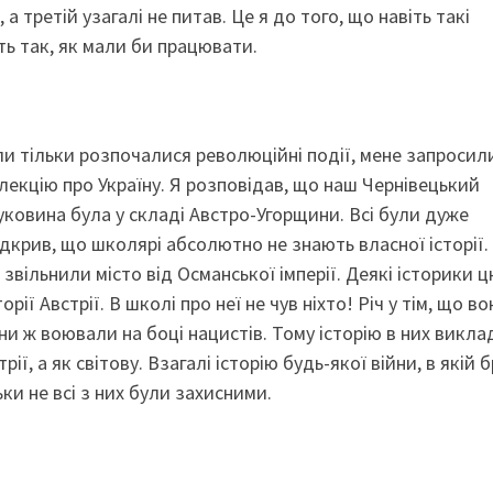
а третій узагалі не питав. Це я до того, що навіть такі
ть так, як мали би працювати.
и тільки розпочалися революційні події, мене запросил
лекцію про Україну. Я розповідав, що наш Чернівецький
уковина була у складі Австро-Угорщини. Всі були дуже
 відкрив, що школярі абсолютно не знають власної історії.
 звільнили місто від Османської імперії. Деякі історики 
ії Австрії. В школі про неї не чув ніхто! Річ у тім, що в
они ж воювали на боці нацистів. Тому історію в них викл
рії, а як світову. Взагалі історію будь-якої війни, в якій 
ьки не всі з них були захисними.