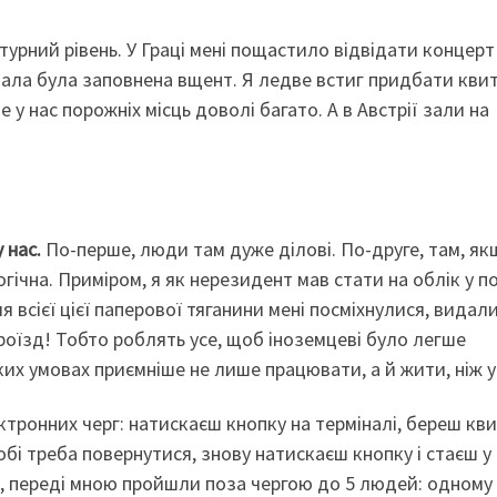
ьтурний рівень. У Граці мені пощастило відвідати концерт
зала була заповнена вщент. Я ледве встиг придбати квит
 у нас порожніх місць доволі багато. А в Австрії зали на
 нас.
По-перше, люди там дуже ділові. По-друге, там, якщ
гічна. Приміром, я як нерезидент мав стати на облік у по
я всієї цієї паперової тяганини мені посміхнулися, видал
проїзд! Тобто роблять усе, щоб іноземцеві було легше
аких умовах приємніше не лише працювати, а й жити, ніж у
ктронних черг: натискаєш кнопку на терміналі, береш кви
бі треба повернутися, знову натискаєш кнопку і стаєш у 
ні, переді мною пройшли поза чергою до 5 людей: одному