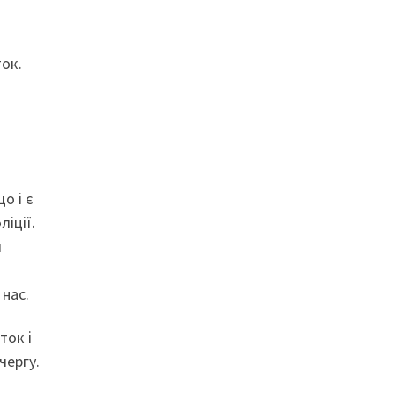
ок.
о і є
ліції.
и
 нас.
ток і
чергу.