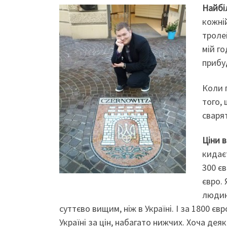
Найбі
кожній
тролей
мій г
прибуд
Коли 
того,
сварят
Ціни в
кидаєт
300 єв
євро. 
людина
суттєво вищим, ніж в Україні. І за 1800 є
Україні за цін, набагато нижчих. Хоча дея