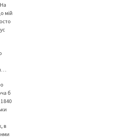
На
о мій
росто
ус
о
ки…
що
оча б
 1840
ьки
, в
інми