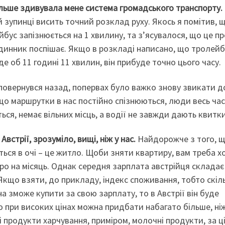
льше здивувала мене система громадського транспорту.
 зупинці висить точний розклад руху. Якось я помітив, щ
бус запізнюється на 1 хвилину, та з’ясувалося, що це п
одинник поспішає. Якщо в розкладі написано, що тролейб
е об 11 годині 11 хвилин, він прибуде точно цього часу.
повернувся назад, попервах було важко знову звикати д
 що маршрутки в нас постійно спізнюються, люди весь час
ься, немає вільних місць, а водії не завжди дають квит
 Австрії, зрозуміло, вищі, ніж у нас.
Найдорожче з того, 
ься в очі – це житло. Щоби зняти квартиру, вам треба х
ро на місяць. Однак середня зарплата австрійця складає
Якщо взяти, до прикладу, індекс споживання, тобто скіл
 зможе купити за свою зарплату, то в Австрії він буде
вро при високих цінах можна придбати набагато більше, ніж
кі продукти харчування, приміром, молочні продукти, за ц