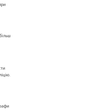
при
 більш
сти
ліцію.
трафи