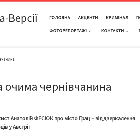
а-Версії
ГОЛОВНА
АКЦЕНТИ
КРИМІНАЛ
П
ФОТОРЕПОРТАЖІ
КОНТАКТИ
вчанина
а очима чернівчанина
сист Анатолій ФЕСЮК про місто Грац – віддзеркалення
ців у Австрії