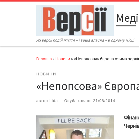
Перейти до вмісту
Меді
Усі версії подій життя – і ваша власна – в одному місці
Головна
»
Новини
»
«Непопсова» Європа очима черні
НОВИНИ
«Непопсова» Європ
автор
Lida
|
Опубліковано
21/08/2014
Фінан
Чернів