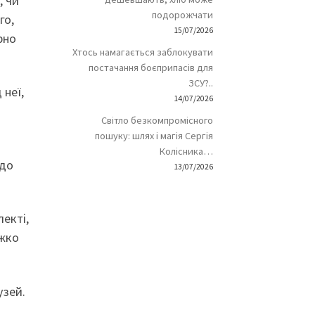
, чи
подорожчати
го,
15/07/2026
рно
Хтось намагається заблокувати
постачання боєприпасів для
ЗСУ?..
 неї,
14/07/2026
Світло безкомпромісного
пошуку: шлях і магія Сергія
Колісника…
 до
13/07/2026
лекті,
ажко
узей.