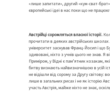
«лише запитати», другий «кум-сват-брат», 
європейські ідеї в нас поки що не працюю
Австрійці соромляться власної історії.
Кол
прочитати в деяких австрійських школах 
університет заснував Франц-Йосип і що Б
здивовані, ніхто з учнів цього не знав. Я
Приміром, у Відні є пам’ятник козакам, які
битву визнають найвизначнішою в усій істор
не відішли від сорому за Другу світову: в
лише в загальних рисах і не як історію Авст
участь Австрія, майже ніхто не знає, оскіл