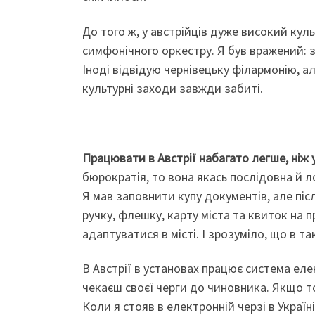
До того ж, у австрійців дуже високий кул
симфонічного оркестру. Я був вражений: 
Іноді відвідую чернівецьку філармонію, але
культурні заходи завжди забиті.
Працювати в Австрії набагато легше, ніж у
бюрократія, то вона якась послідовна й ло
Я мав заповнити купу документів, але післ
ручку, флешку, карту міста та квиток на 
адаптуватися в місті. І зрозуміло, що в т
В Австрії в установах працює система еле
чекаєш своєї черги до чиновника. Якщо то
Коли я стояв в електронній черзі в Украї