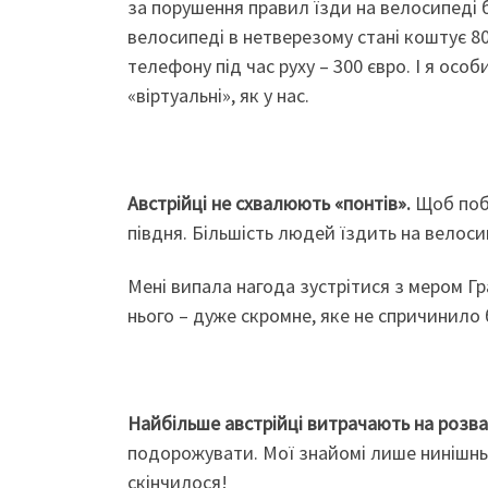
за порушення правил їзди на велосипеді б
велосипеді в нетверезому стані коштує 800
телефону під час руху – 300 євро. І я осо
«віртуальні», як у нас.
Австрійці не схвалюють «понтів».
Щоб поба
півдня. Більшість людей їздить на велоси
Мені випала нагода зустрітися з мером Гра
нього – дуже скромне, яке не спричинило 
Найбільше австрійці витрачають на розва
подорожувати. Мої знайомі лише нинішньо
скінчилося!