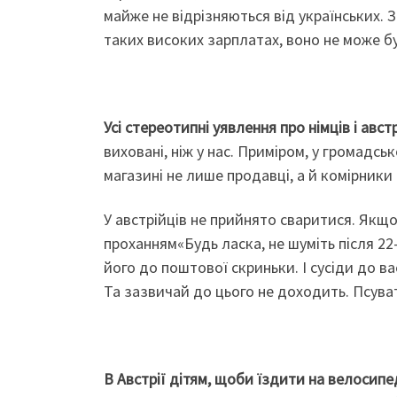
майже не відрізняються від українських. З
таких високих зарплатах, воно не може б
Усі стереотипні уявлення про німців і авст
виховані, ніж у нас. Приміром, у громадс
магазині не лише продавці, а й комірники
У австрійців не прийнято сваритися. Якщо
проханням«Будь ласка, не шуміть після 22
його до поштової скриньки. І сусіди до в
Та зазвичай до цього не доходить. Псуват
В Австрії дітям, щоби їздити на велосипе