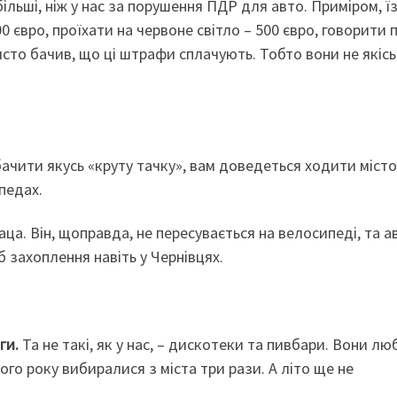
ільші, ніж у нас за порушення ПДР для авто. Приміром, ї
 євро, проїхати на червоне світло – 500 євро, говорити 
бисто бачив, що ці штрафи сплачують. Тобто вони не якісь
чити якусь «круту тачку», вам доведеться ходити міст
педах.
ца. Він, щоправда, не пересувається на велосипеді, та а
б захоплення навіть у Чернівцях.
ги.
Та не такі, як у нас, – дискотеки та пивбари. Вони лю
го року вибиралися з міста три рази. А літо ще не