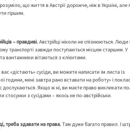
розуміло, що життя в Австрії дорожче, ніж в Україні, але 
ути гіршим.
рійців – правдиві.
Австрійці ніколи не спізнюються. Люди
ькому транспорті завжди поступаються місцем старшим. У
 та вантажники вітаються з клієнтами.
 вас «дістають» сусіди, ви можете написати їм листа із
-ої години, мені завтра рано вставати на роботу» і покла
ас дослухаються. Якщо ж ні, ви маєте право викликати по
и стосунки з сусідами – якось не по-австрійськи.
ді, треба здавати на права.
Там дуже багато правил. І ш