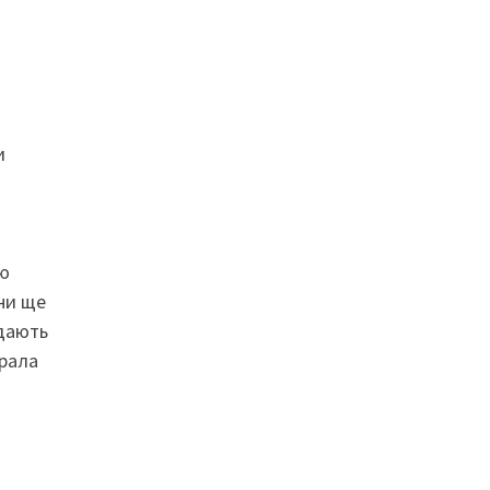
и
цю
они ще
адають
брала