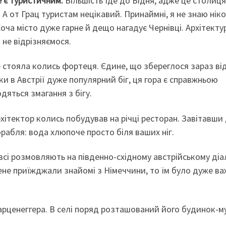
е є туристичним.
Більшість їде до Відня, адже це столиця
А от Грац туристам нецікавий. Принаймні, я не знаю ніко
Хоча місто дуже гарне й дещо нагадує Чернівці. Архітекту
 не відрізняємося.
 стояла колись фортеця. Єдине, що збереглося зараз від
и в Австрії дуже популярний біг, ця гора є справжньою
одяться змагання з бігу.
хітектор колись побудував на річці ресторан. Завітавши
рабля: вода хлюпоче просто біля ваших ніг.
 всі розмовляють на південно-східному австрійському діа
мене приїжджали знайомі з Німеччини, то їм було дуже в
арценеггера. В селі поряд розташований його будинок-м