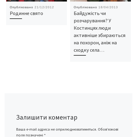
Опубліковано
21/12/2012
Опубліковано
18/04/2013
Родинне свято
Байдужість чи
розчарування? У
Костинцях люди
активніше збираються
на похорон, аніж на
сходку села…
Залишити коментар
Ваша e-mail адреса не оприлюднюватиметься.
Обов’язкові
поля позначені
*