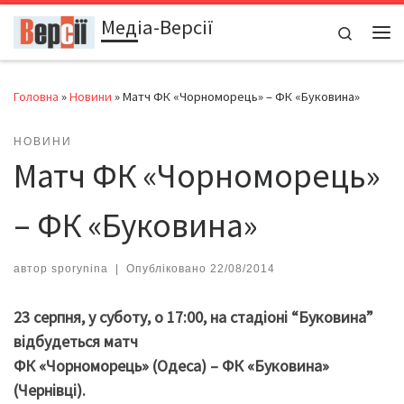
Медіа-Версії
Перейти до вмісту
Search
Ме
Головна
»
Новини
»
Матч ФК «Чорноморець» – ФК «Буковина»
НОВИНИ
Матч ФК «Чорноморець»
– ФК «Буковина»
автор
sporynina
|
Опубліковано
22/08/2014
23 серпня, у суботу, о 17:00, на стадіоні “Буковина”
відбудеться матч
ФК «Чорноморець» (Одеса) – ФК «Буковина»
(Чернівці).