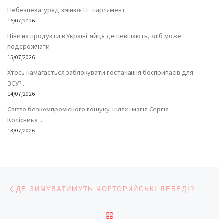
Небезпека: уряд змінює НЕ парламент
16/07/2026
Ціни на продукти в Україні: яйця дешевшають, хліб може
подорожчати
15/07/2026
Хтось намагається заблокувати постачання боєприпасів для
ЗСУ?..
14/07/2026
Світло безкомпромісного пошуку: шлях і магія Сергія
Колісника…
13/07/2026
Навігація записів
Попередній запис
ДЕ ЗИМУВАТИМУТЬ ЧОРТОРИЙСЬКІ ЛЕБЕДІ?..
ПОВЕРНУТИСЯ ДО СПИС