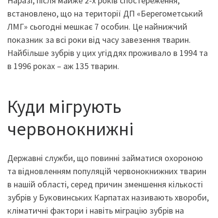
Наразі, після майже 2-х років спостереження,
встановлено, що на території ДП «Берегометський
ЛМГ» сьогодні мешкає 7 особин. Це найнижчий
показник за всі роки від часу завезення тварин.
Найбільше зубрів у цих угіддях проживало в 1994 та
в 1996 роках – аж 135 тварин.
Куди мігрують
червонокнижні
Державні служби, що повинні займатися охороною
та відновленням популяцій червонокнижних тварин
в нашій області, серед причин зменшення кількості
зубрів у Буковинських Карпатах називають хвороби,
кліматичні фактори і навіть міграцію зубрів на