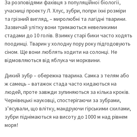
За розповідями фахівця з популяційної біології,
учасниці проекту Л. Хлус, зубри, попри їхні розміри
та грізний вигляд, – миролюбні та лагідні тварини.
Зазвичай улітку вони тримаються невеликими
стадами до 10 голів. Взимку старі бики часто ходять
поодинці. Тварин у холодну пору року підгодовують
сіном. Ще вони люблять ходити на солонці. Не
відмовляються від яблука чи морквини.
Дикий зубр – обережна тварина. Самка з телям або
ж самець – ватажок стада часто кидаються на
людей, проте завжди зупиняються за кілька кроків.
Чернівецькі науковці, спостерігаючи за зубрами,
з’ясували, що влітку, мандруючи гірськими схилами,
зубри піднімаються на висоту до 1000 м над рівнем
моря!