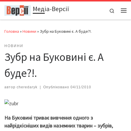
Медіа-Версії
Перейти до вмісту
Search
Ме
Головна
»
Новини
»
Зубр на Буковині є. А буде?!.
НОВИНИ
Зубр на Буковині є. А
буде?!.
автор
cheredaryk
|
Опубліковано
04/11/2010
На Буковині триває вивчення одного з
найрідкісніших видів наземних тварин – зубрів,