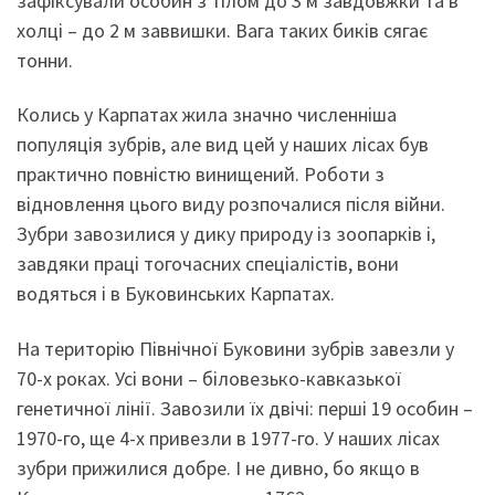
зафіксували особин з тілом до 3 м завдовжки та в
холці – до 2 м заввишки. Вага таких биків сягає
тонни.
Колись у Карпатах жила значно численніша
популяція зубрів, але вид цей у наших лісах був
практично повністю винищений. Роботи з
відновлення цього виду розпочалися після війни.
Зубри завозилися у дику природу із зоопарків і,
завдяки праці тогочасних спеціалістів, вони
водяться і в Буковинських Карпатах.
На територію Північної Буковини зубрів завезли у
70-х роках. Усі вони – біловезько-кавказької
генетичної лінії. Завозили їх двічі: перші 19 особин –
1970-го, ще 4-х привезли в 1977-го. У наших лісах
зубри прижилися добре. І не дивно, бо якщо в