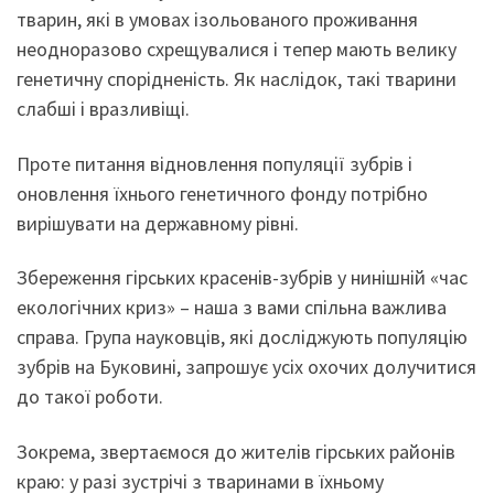
тварин, які в умовах ізольованого проживання
неодноразово схрещувалися і тепер мають велику
генетичну спорідненість. Як наслідок, такі тварини
слабші і вразливіщі.
Проте питання відновлення популяції зубрів і
оновлення їхнього генетичного фонду потрібно
вирішувати на державному рівні.
Збереження гірських красенів-зубрів у нинішній «час
екологічних криз» – наша з вами спільна важлива
справа. Група науковців, які досліджують популяцію
зубрів на Буковині, запрошує усіх охочих долучитися
до такої роботи.
Зокрема, звертаємося до жителів гірських районів
краю: у разі зустрічі з тваринами в їхньому