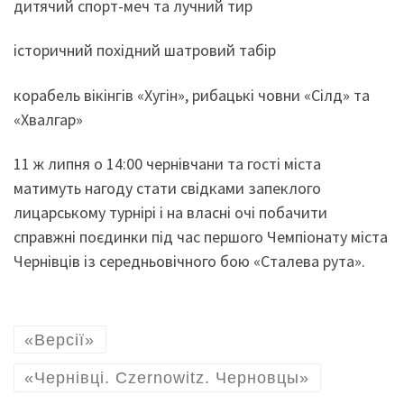
дитячий спорт-меч та лучний тир
історичний похідний шатровий табір
корабель вікінгів «Хугін», рибацькі човни «Сілд» та
«Хвалгар»
11 ж липня о 14:00 чернівчани та гості міста
матимуть нагоду стати свідками запеклого
лицарському турнірі і на власні очі побачити
справжні поєдинки під час першого Чемпіонату міста
Чернівців із середньовічного бою «Сталева рута».
«Версії»
«Чернівці. Czernowitz. Черновцы»