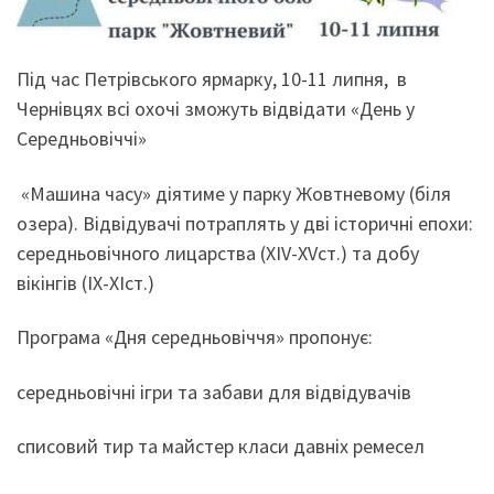
Під час Петрівського ярмарку, 10-11 липня, в
Чернівцях всі охочі зможуть відвідати «День у
Середньовіччі»
«Машина часу» діятиме у парку Жовтневому (біля
озера). Відвідувачі потраплять у дві історичні епохи:
середньовічного лицарства (XIV-XVст.) та добу
вікінгів (IX-XIст.)
Програма «Дня середньовіччя» пропонує:
середньовічні ігри та забави для відвідувачів
списовий тир та майстер класи давніх ремесел