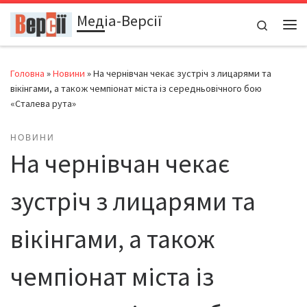
Медіа-Версії
Перейти до вмісту
Search
Ме
Головна
»
Новини
»
На чернівчан чекає зустріч з лицарями та
вікінгами, а також чемпіонат міста із середньовічного бою
«Сталева рута»
НОВИНИ
На чернівчан чекає
зустріч з лицарями та
вікінгами, а також
чемпіонат міста із