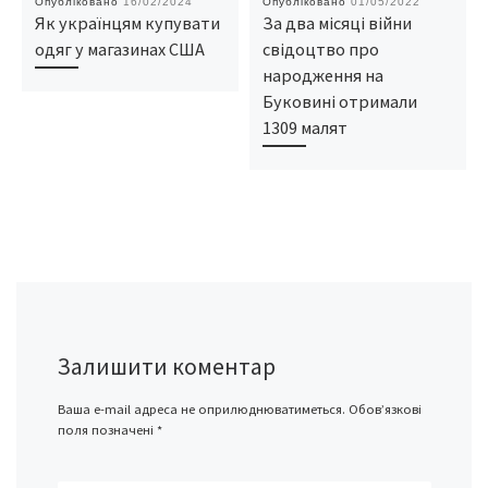
Опубліковано
16/02/2024
Опубліковано
01/05/2022
Як українцям купувати
За два місяці війни
одяг у магазинах США
свідоцтво про
народження на
Буковині отримали
1309 малят
Залишити коментар
Ваша e-mail адреса не оприлюднюватиметься.
Обов’язкові
поля позначені
*