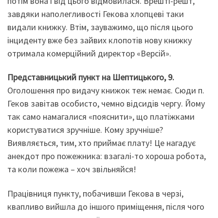
потім вона і від цього відмовилася. Врешті-решт,
завдяки наполегливості Гекова хлопцеві таки
видали книжку. Втім, зауважимо, що після цього
інциденту вже без зайвих клопотів нову книжку
отримала комерційний директор «Версій».
Представницький пункт на Шептицького, 9.
Оголошення про видачу книжок теж немає. Сюди п.
Геков завітав особисто, чемно відсидів чергу. Йому
так само намагалися «пояснити», що платіжками
користуватися зручніше. Кому зручніше?
Виявляється, тим, хто приймає плату! Це нагадує
анекдот про пожежника: взагалі-то хороша робота,
та коли пожежа – хоч звільняйся!
Працівниця пункту, побачивши Гекова в черзі,
квапливо вийшла до іншого приміщення, після чого