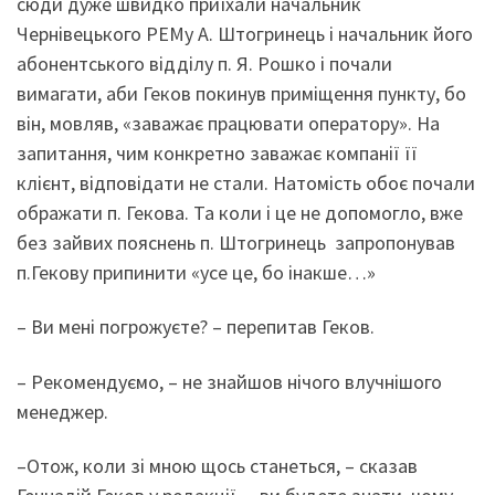
сюди дуже швидко приїхали начальник
Чернівецького РЕМу А. Штогринець і начальник його
абонентського відділу п. Я. Рошко і почали
вимагати, аби Геков покинув приміщення пункту, бо
він, мовляв, «заважає працювати оператору». На
запитання, чим конкретно заважає компанії її
клієнт, відповідати не стали. Натомість обоє почали
ображати п. Гекова. Та коли і це не допомогло, вже
без зайвих пояснень п. Штогринець запропонував
п.Гекову припинити «усе це, бо інакше…»
– Ви мені погрожуєте? – перепитав Геков.
– Рекомендуємо, – не знайшов нічого влучнішого
менеджер.
–Отож, коли зі мною щось станеться, – сказав