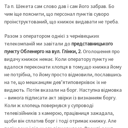
Та п. Шекета сам слово дав і сам його забрав. Бо
чим іще пояснити, що персонал пунктів суворо
проінструктований, що книжок видавати не треба.
Разом з оператором однієї з чернівецьких
телекомпаній
ми завітали до
представницького
пункту Обленерго
на вул. Глінки, 2.
Оголошення про
видачу книжок немає.
Коли оператору пункту не
вдалося переконати хлопця в тому,що книжка йому
не потрібна, то йому просто відмовили, пославшись
на те, що мешканцям дев’ятиповерхівок їх не
видають. Потім вказали на борг. Наступна відмовка
– вимога підписати акт звірки із визнанням боргу.
Коли ж хлопець повернувся у супроводі
телевізійників з камерою, працівниця зажадала,
щоби він сплатив борг і тоді отримає книжку. Але