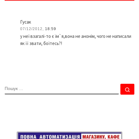
Гусак
07/12/2012,
18:59
у неї взагалі-то є їм`я,вона не анонім, чого не написали
як її звати, боїтесь?!
ПОШУК
По