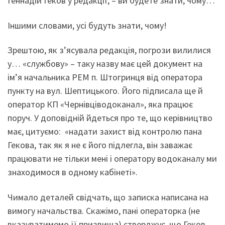
Геннадій Геков у редакції, – ви будете знати, чому…
Іншими словами, усі будуть знати, чому!
Зрештою, як з’ясувала редакція, погрози вилилися
у… «службову» – таку назву має цей документ на
ім’я начальника РЕМ п. Штогринця від оператора
пункту на вул. Шептицького. Його підписала ще й
оператор КП «Чернівціводоканал», яка працює
поруч. У доповідній йдеться про те, що керівництво
має, цитуємо: «надати захист від контролю пана
Гекова, так як я не є його підлегла, він заважає
працювати не тільки мені і оператору водоканалу ми
знаходимося в одному кабінеті».
Чимало деталей свідчать, що записка написана на
вимогу начальства. Скажімо, пані операторка (не
вказуватимемо її призвища) стверджує, що Геков