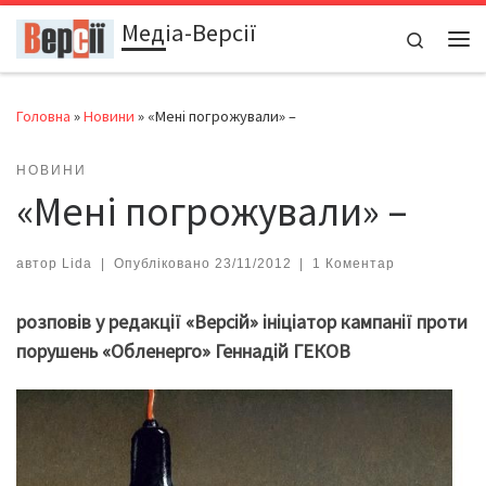
Медіа-Версії
Перейти до вмісту
Search
Ме
Головна
»
Новини
»
«Мені погрожували» –
НОВИНИ
«Мені погрожували» –
автор
Lida
|
Опубліковано
23/11/2012
|
1 Коментар
розповів у редакції «Версій» ініціатор кампанії проти
порушень «Обленерго» Геннадій ГЕКОВ