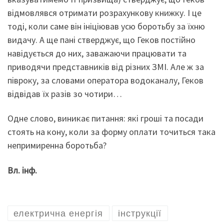
відмовлявся отримати розрахункову книжку. І це
тоді, коли саме він ініціював усю боротьбу за їхню
видачу. А ще пані стверджує, що Геков постійно
навідується до них, заважаючи працювати та
приводячи представників від різних ЗМІ. Але ж за
півроку, за словами оператора водоканалу, Геков
відвідав їх разів зо чотири…
Одне слово, виникає питання: які гроші та посади
стоять на кону, коли за форму оплати точиться така
непримиренна боротьба?
Вл. інф.
електрична енергія
інструкції