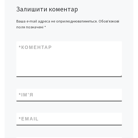
Залишити коментар
Ваша e-mail адреса не оприлюднюватиметься.
Обов’язкові
поля позначені
*
*
КОМЕНТАР
*
ІМ'Я
*
EMAIL