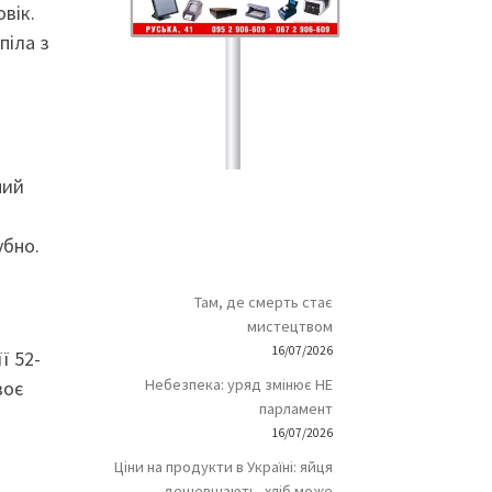
вік.
піла з
ний
убно.
Там, де смерть стає
мистецтвом
16/07/2026
ї 52-
Небезпека: уряд змінює НЕ
воє
парламент
16/07/2026
Ціни на продукти в Україні: яйця
дешевшають, хліб може