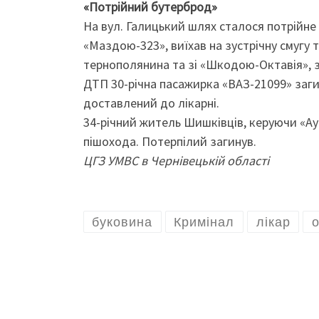
«Потрійний бутерброд»
На вул. Галицький шлях сталося потрійне 
«Маздою-323», виїхав на зустрічну смугу т
тернополянина та зі «Шкодою-Октавія», з
ДТП 30-річна пасажирка «ВАЗ-21099» загин
доставлений до лікарні.
34-річний житель Шишківців, керуючи «Ауд
пішохода. Потерпілий загинув.
ЦГЗ УМВС в Чернівецькій області
буковина
Кримінал
лікар
о