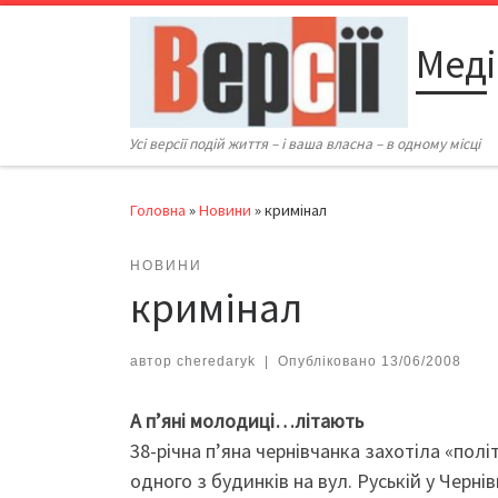
Перейти до вмісту
Меді
Усі версії подій життя – і ваша власна – в одному місці
Головна
»
Новини
»
кримінал
НОВИНИ
кримінал
автор
cheredaryk
|
Опубліковано
13/06/2008
А п’яні молодиці…літають
38-річна п’яна чернівчанка захотіла «полі
одного з будинків на вул. Руській у Черн