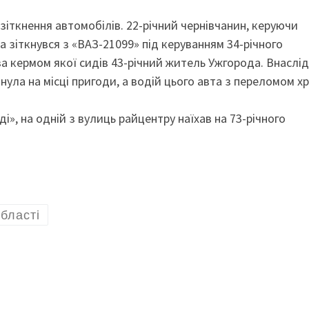
зіткнення автомобілів. 22-річний чернівчанин, керуючи
а зіткнувся з «ВАЗ-21099» під керуванням 34-річного
а кермом якої сидів 43-річний житель Ужгорода. Внаслі
ула на місці пригоди, а водій цього авта з переломом х
і», на одній з вулиць райцентру наїхав на 73-річного
бласті