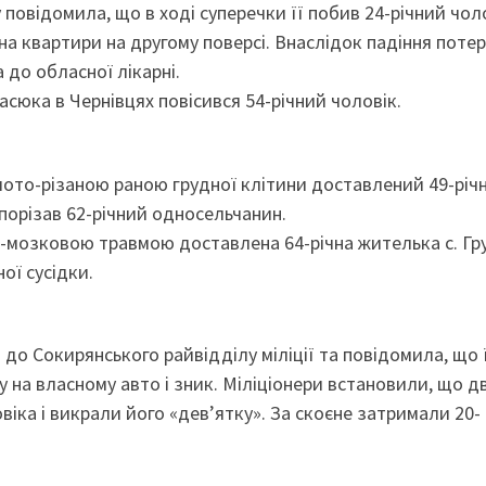
 повідомила, що в ході суперечки її побив 24-річний чоло
на квартири на другому поверсі. Внаслідок падіння потер
 до обласної лікарні.
асюка в Чернівцях повісився 54-річний чоловік.
лото-різаною раною грудної клітини доставлений 49-річ
 порізав 62-річний односельчанин.
-мозковою травмою доставлена 64-річна жителька с. Гр
ої сусідки.
до Сокирянського райвідділу міліції та повідомила, що ї
у на власному авто і зник. Міліціонери встановили, що д
віка і викрали його «дев’ятку». За скоєне затримали 20-