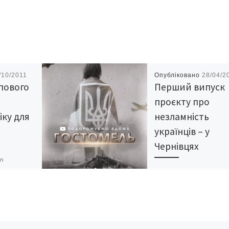
/10/2011
Опубліковано
28/04/2
пового
Перший випуск
проєкту про
іку для
незламність
українців – у
Чернівцях
го
ного віку
У Культурно-мистецьк
оном
центрі ім. І.Миколайчук
Чернівцях сьогодні, 28-
квітня о 19:00, відбуде
допрем‘єрний показ
другого випуску