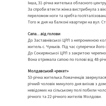
Інша, 31-річна жителька обласного центру
За спроби втекти жінка вистрибнула з вік
переломом ноги та хребта госпіталізована
Того ж дня на балконі квартири на вул. Ст
Сапа…від голови
До Заставнівської ЦРЛ з непроникною ко
житель с. Чуньків. Під час суперечки його
До Сокирянської ЦРЛ з закритою черепно
Вона отримала сапою по голові від 48-річн
Молдавський «рекет»
53-річна жителька Ломаченців звернулася 
річний чоловік минулого дня виїхав з дом
невідомих на сільському полі побили чоло
річного та 22-річного жителів Молдови.