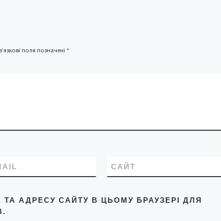
спецпроекту «Україна 
війні» від […]
’язкові поля позначені
*
MAIL
САЙТ
L, ТА АДРЕСУ САЙТУ В ЦЬОМУ БРАУЗЕРІ ДЛЯ
.