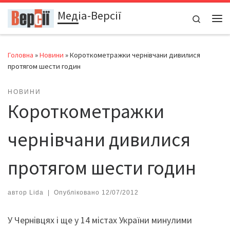
Медіа-Версії
Перейти до вмісту
Search
Ме
Головна
»
Новини
»
Короткометражки чернівчани дивилися
протягом шести годин
НОВИНИ
Короткометражки
чернівчани дивилися
протягом шести годин
автор
Lida
|
Опубліковано
12/07/2012
У Чернівцях і ще у 14 містах України минулими