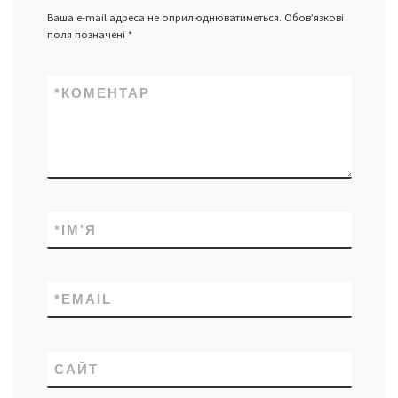
Ваша e-mail адреса не оприлюднюватиметься.
Обов’язкові
поля позначені
*
*
КОМЕНТАР
*
ІМ'Я
*
EMAIL
САЙТ