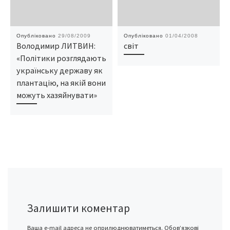
Опубліковано
29/08/2009
Опубліковано
01/04/2008
Володимир ЛИТВИН:
світ
«Політики розглядають
українську державу як
плантацію, на якій вони
можуть хазяйнувати»
Залишити коментар
Ваша e-mail адреса не оприлюднюватиметься.
Обов’язкові