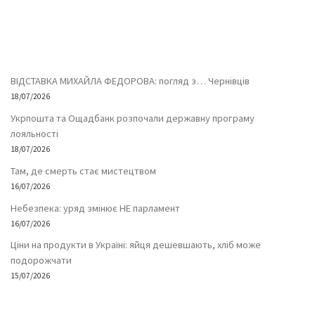
ВІДСТАВКА МИХАЙЛА ФЕДОРОВА: погляд з… Чернівців
18/07/2026
Укрпошта та Ощадбанк розпочали державну програму
лояльності
18/07/2026
Там, де смерть стає мистецтвом
16/07/2026
Небезпека: уряд змінює НЕ парламент
16/07/2026
Ціни на продукти в Україні: яйця дешевшають, хліб може
подорожчати
15/07/2026