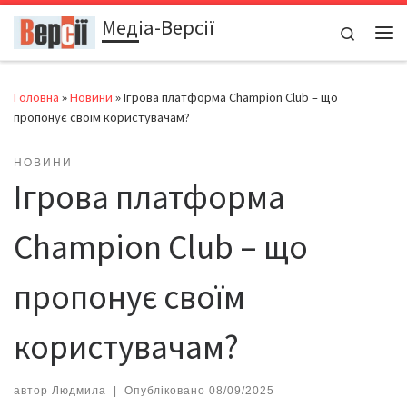
Медіа-Версії
Перейти до вмісту
Search
Ме
Головна
»
Новини
»
Ігрова платформа Champion Club – що
пропонує своїм користувачам?
НОВИНИ
Ігрова платформа
Champion Club – що
пропонує своїм
користувачам?
автор
Людмила
|
Опубліковано
08/09/2025