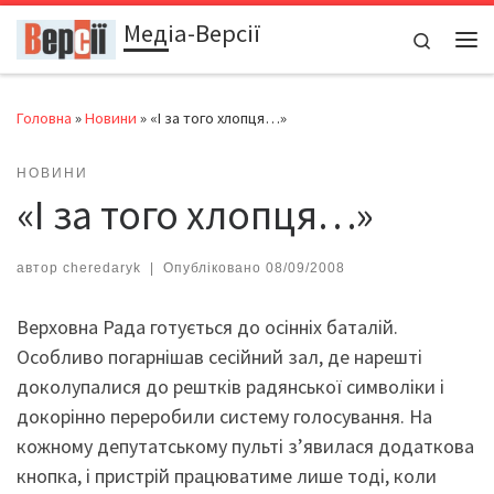
Медіа-Версії
Перейти до вмісту
Search
Ме
Головна
»
Новини
»
«І за того хлопця…»
НОВИНИ
«І за того хлопця…»
автор
cheredaryk
|
Опубліковано
08/09/2008
Верховна Рада готується до осінніх баталій.
Особливо погарнішав сесійний зал, де нарешті
доколупалися до рештків радянської символіки і
докорінно переробили систему голосування.
На
кожному депутатському пульті з’явилася додаткова
кнопка, і пристрій працюватиме лише тоді, коли