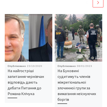
Опубліковано
23/10/2020
Опубліковано
08/01/2023
На найгостріші
На Буковині
запитання чернівчан
судитимуть членів
відповідь дають
міжрегіональної
дебати Питання до
злочинної групи за
Романа Клічука
вимагання неіснуючих
боргів