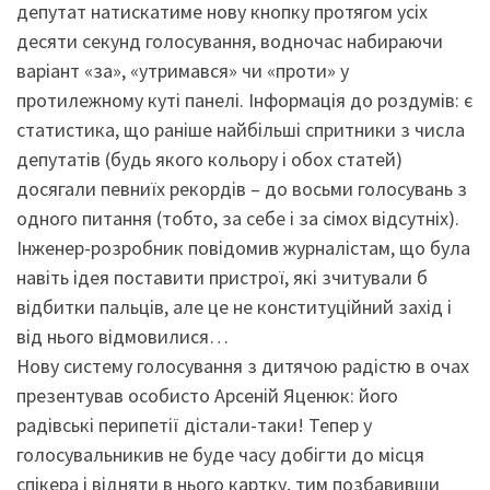
депутат натискатиме нову кнопку протягом усіх
десяти секунд голосування, водночас набираючи
варіант «за», «утримався» чи «проти» у
протилежному куті панелі. Інформація до роздумів: є
статистика, що раніше найбільші спритники з числа
депутатів (будь якого кольору і обох статей)
досягали певниїх рекордів – до восьми голосувань з
одного питання (тобто, за себе і за сімох відсутніх).
Інженер-розробник повідомив журналістам, що була
навіть ідея поставити пристрої, які зчитували б
відбитки пальців, але це не конституційний захід і
від нього відмовилися…
Нову систему голосування з дитячою радістю в очах
презентував особисто Арсеній Яценюк: його
радівські перипетії дістали-таки! Тепер у
голосувальникив не буде часу добігти до місця
спікера і відняти в нього картку, тим позбавивши