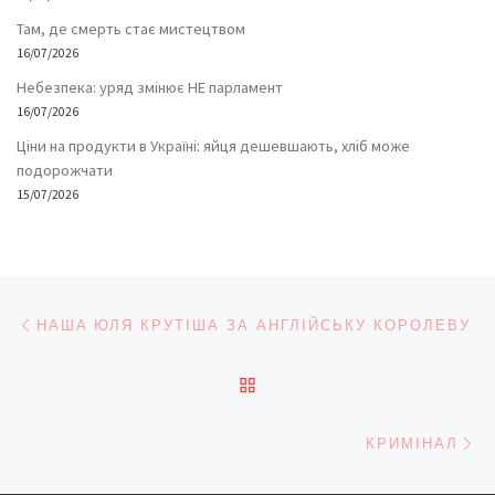
Там, де смерть стає мистецтвом
16/07/2026
Небезпека: уряд змінює НЕ парламент
16/07/2026
Ціни на продукти в Україні: яйця дешевшають, хліб може
подорожчати
15/07/2026
Навігація записів
Попередній запис
НАШA ЮЛЯ КРУТІША ЗА АНГЛІЙСЬКУ КОРОЛЕВУ
ПОВЕРНУТИСЯ ДО СПИС
На
КРИМІНАЛ