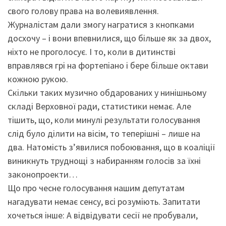
свого голову права на волевиявлення.
Журналістам дали змогу награтися з кнопками
досхочу – і вони впевнилися, що більше як за двох,
ніхто не проголосує. І то, коли в дитинстві
вправлявся грі на фортепіано і бере більше октави
кожною рукою.
Скільки таких музично обдарованих у нинішньому
складі Верховної ради, статистики немає. Але
тішить, що, коли минулі результати голосування
слід було ділити на вісім, то теперішні – лише на
два. Натомість з’явилися побоювання, що в коаліції
виникнуть труднощі з набиранням голосів за їхні
законопроекти…
Що про чесне голосування нашим депутатам
нагадувати немає сенсу, всі розуміють. Запитати
хочеться інше: А відвідувати сесії не пробували,