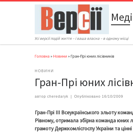
Перейти до вмісту
Меді
Усі версії подій життя – і ваша власна – в одному місці
Головна
»
Новини
»
Гран-Прі юних лісівників
НОВИНИ
Гран-Прі юних лісів
автор
cheredaryk
|
Опубліковано
16/10/2009
Гран-Прі ІІІ Всеукраїнського зльоту коман
Рівному, отримала збірна команда юних л
грамоту Держкомлісгоспу України та цінні