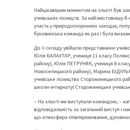
Найцікавішим моментом на зльоті був зах
учнівських лісництв. За найзмістовнішу й
участь у природоохоронних заходах, попу
буковинська команда як раз і була визна
До її складу увійшли представники учнівс
Юлія БАЛАХТАР, учениця 11 класу Полянс
району), Юлія ПЕТРУНЯК, учениця 8 класу
Новоселицького району), Марина БІДУЛЬК
учнівське лісництво Сторожинецького ра
школи-інтернату( Сторожинецьке учнівськ
– На зльоті ми виступали командою, – на
відповідальність за загальний виступ і на
що атмосфера співпереживання, духовност