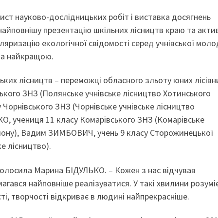
ист науково-дослідницьких робіт і виставка досягнень
 найповнішу презентацію шкільних лісництв краю та акти
ляризацію екологічної свідомості серед учнівської моло
на найкращою.
ьких лісництв – переможці обласного зльоту юних лісівн
ького ЗНЗ (Полянське учнівське лісництво Хотинського
 Чорнівського ЗНЗ (Чорнівське учнівське лісництво
О, учениця 11 класу Комарівського ЗНЗ (Комарівське
йону), Вадим ЗИМБОВИЧ, учень 9 класу Сторожинецької
е лісництво).
голосила Марина БІДУЛЬКО. – Кожен з нас відчував
магався найповніше реалізуватися. У такі хвилини розумі
і, творчості відкриває в людині найпрекрасніше.