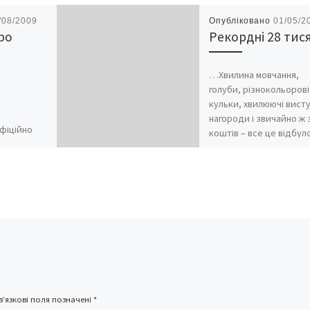
/08/2009
Опубліковано
01/05/2
ро
Рекордні 28 тис
…Хвилина мовчання,
голуби, різнокольорові
кульки, хвилюючі висту
нагороди і звичайно ж 
фіційно
коштів – все це відбул
є нам
на Центральній площі
ахових
Чернівців у […]
міру
ір пенсії
’язкові поля позначені
*