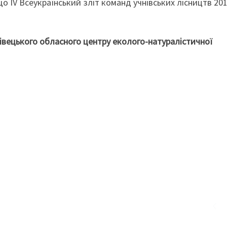
о IV Всеукраїнський зліт команд учнівських лісництв 20
вецького обласного центру еколого-натуралістичної