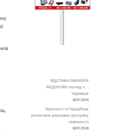
вну
ді
иків
ВІДСТАВКА МИХАЙЛА
ФЕДОРОВА: погляд з…
Чернівців
18/07/2026
Укрпошта та Ощадбанк
єш,
розпочали державну програму
лояльності
18/07/2026