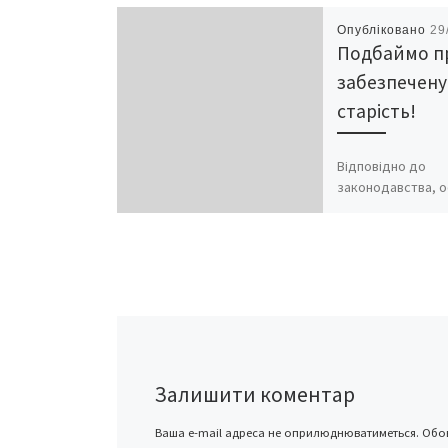
Опубліковано
29
Подбаймо п
забезпечену
старість!
Відповідно до
законодавства, о
визнаний стаж да
лише сплата стр
внесків. А від роз
внесків і стажу
визначається розм
Залишити коментар
Ваша e-mail адреса не оприлюднюватиметься.
Обов