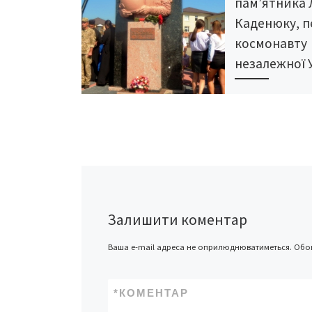
пам’ятника 
Каденюку, 
космонавту
незалежної 
30 серпня 2019 ро
Клішківцях Хотин
району відкрили 
Леоніду Каденюк
першому космон
незалежної Украї
пам’ятника – скул
Ортинський. […]
Залишити коментар
Ваша e-mail адреса не оприлюднюватиметься.
Обов
*
КОМЕНТАР