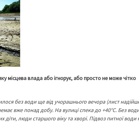
ку місцева влада або ігнорує, або просто не може чітко
илося без води ще від учорашнього вечора (лист надійш
 немає вже понад добу. На вулиці спека до +40°C. Без вод
х діти, люди старшого віку та хворі. Підвоз питної води 