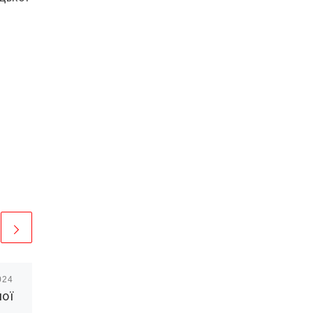
024
Опубліковано
09/09/2021
ої
Безкоштовна