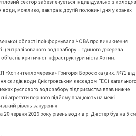
итловий сектор забезпечується індивідуально з колодяз
 води, можливо, завтра в другій половині дня у кранах
івецької області поінформувала ЧОВА про виникнення
кті централізованого водозабору – єдиного джерела
об’єктів критичної інфраструктури міста Хотин.
П «Хотинтепломережа» Григорія Боросюка (вих. №71 від
ення скидів води Дністровським каскадом ГЕС і загальног
у межах руслового водозабору підприємства впав нижче
осні агрегати першого підйому працюють на межі
зький рівень занурення.
20 червня 2026 року рівень води в р. Дністер був на 5 см