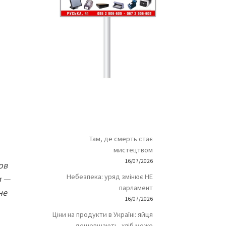
Там, де смерть стає
мистецтвом
16/07/2026
ов
Небезпека: уряд змінює НЕ
и —
парламент
не
16/07/2026
Ціни на продукти в Україні: яйця
дешевшають, хліб може