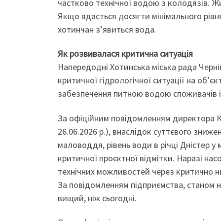
частково технічної водою з колодязів. Ж
Якщо вдасться досягти мінімального рівня
хотинчан з’явиться вода.
Як розвивалася критична ситуація
Напередодні Хотинська міська рада Черн
критичної гідрологічної ситуації на об’є
забезпечення питною водою споживачів і 
За офіційним повідомленням директора К
26.06.2026 р.), внаслідок суттєвого зниж
маловоддя, рівень води в річці Дністер 
критичної проєктної відмітки. Наразі нас
технічних можливостей через критично ни
За повідомленням підприємства, станом на 
вищий, ніж сьогодні.