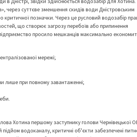
ди в Дністрі, звідки здійснюється водозабір для Хотина.
, через суттєве зменшення скидів води Дністровським
 до критичної позначки. Через це русловий водозабір пр
востей, що створює загрозу перебоїв або припинення
 підприємство просило мешканців максимально економи
ентралізованої мережі;
ни лише при повному завантаженні;
еби.
олова Хотина першому заступнику голови Чернівецької 
 підйом водоканалу, критичні об’єкти забезпечені питн