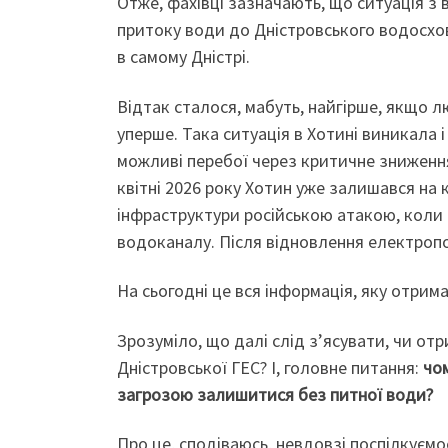
Отже, фахівці зазначають, що ситуація з
притоку води до Дністровського водосхов
в самому Дністрі.
Відтак сталося, мабуть, найгірше, якщо 
уперше. Така ситуація в Хотині виникала 
можливі перебої через критичне зниження 
квітні 2026 року Хотин уже залишався на 
інфраструктури російською атакою, коли
водоканалу. Після відновлення електроп
На сьогодні це вся інформація, яку отрима
Зрозуміло, що далі слід з’ясувати, чи от
Дністровської ГЕС? І, головне питання:
чом
загрозою залишитися без питної води?
Про це, сподіваюсь, невдовзі поспілкуєм