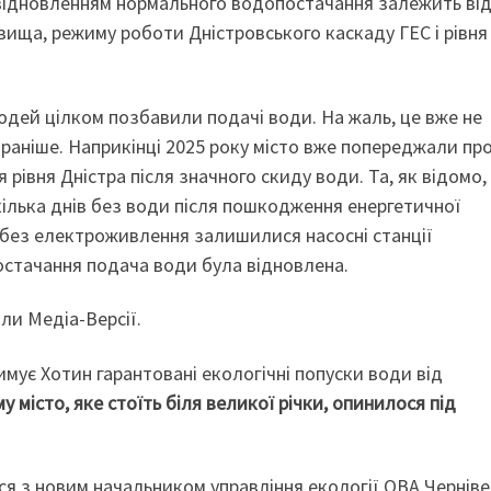
 відновленням нормального водопостачання залежить ві
ища, режиму роботи Дністровського каскаду ГЕС і рівня
людей цілком позбавили подачі води. На жаль, це вже не
і раніше. Наприкінці 2025 року місто вже попереджали пр
рівня Дністра після значного скиду води. Та, як відомо, 
кілька днів без води після пошкодження енергетичної
 без електроживлення залишилися насосні станції
остачання подача води була відновлена.
ли Медіа-Версії.
римує Хотин гарантовані екологічні попуски води від
у місто, яке стоїть біля великої річки, опинилося під
ося з новим начальником управління екології ОВА Черніве