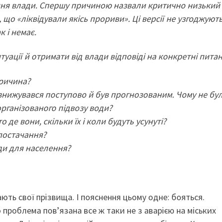
ня влади. Спершу причиною назвали критично низький
 що «ліквідували якісь прориви». Ці версії не узгоджуют
к і немає.
уації й отримати від влади відповіді на конкретні питан
причина?
н знижувався поступово й був прогнозованим. Чому не бу
рганізованого підвозу води?
де вони, скільки їх і коли будуть усунуті?
опостачання?
оди для населення?
ють свої прізвища. І пояснення цьому одне: бояться.
 проблема пов’язана все ж таки не з аварією на міських