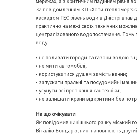
мережах, а з критичним падінням рівня во
За повідомленням КП «Хотинтепломережа»
каскадом ГЕС рівень води в Дністрі впав
практично на межі своїх технічних можли
централізованого водопостачання. Тому
воду:
• не поливати городи та газони водою з ц
• не мити автомобілі;
• користуватися душем замість ванни;
• запускати пральні та посудомийні маши
• усунути всі протікання сантехніки;
• не залишати крани відкритими без потр
На що очікувати
Як повідомив нинішнього ранку міський г
Віталію Бондарю, нині наповнюють другий