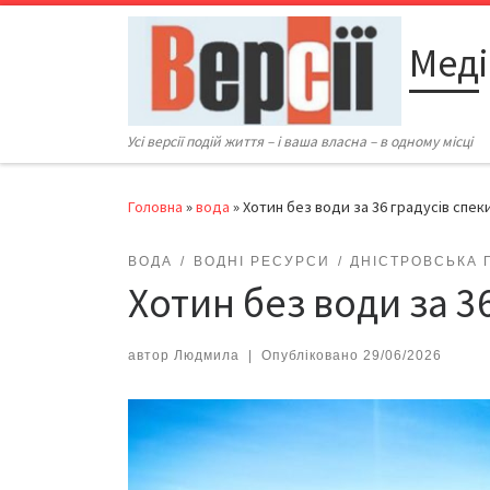
Перейти до вмісту
Меді
Усі версії подій життя – і ваша власна – в одному місці
Головна
»
вода
»
Хотин без води за 36 градусів спек
ВОДА
ВОДНІ РЕСУРСИ
ДНІСТРОВСЬКА 
Хотин без води за 3
автор
Людмила
|
Опубліковано
29/06/2026