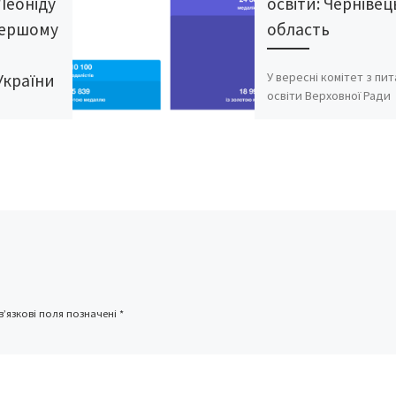
Леоніду
освіти: Чернівец
першому
область
У вересні комітет з пит
України
освіти Верховної Ради
запропонував відмови
ку у
від виготовлення золот
ського
срібних медалей кошт
пам’ятник
держбюджету, адже
у,
кількість медалістів в 
авту
ни. Автор
ьптор Ігор
’язкові поля позначені
*