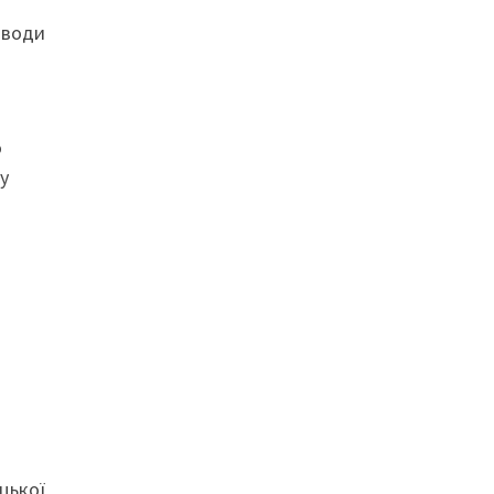
д
 води
о
у
цької