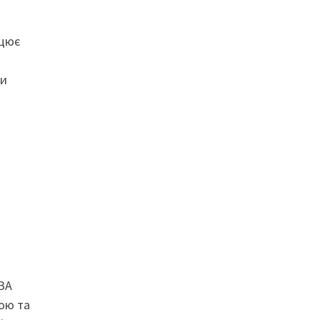
ацює
ти
ОВА
ою та