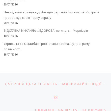
20/07/2026
Невидимий вбивця – дрібнодисперсний пил – після обстрілів
продовжує свою чорну справу
20/07/2026
ВІДСТАВКА МИХАЙЛА ФЕДОРОВА: погляд з… Чернівців
18/07/2026
Укрпошта та Ощадбанк розпочали державну програму
лояльності
18/07/2026
Навігація записів
Попередній запис
ЧЕРНІВЕЦЬКА ОБЛАСТЬ. НАДЗВИЧАЙНІ ПОДІЇ 8 КВІТНЯ
ПОВЕРНУТИСЯ ДО СПИС
На
ЧЕРНІВЦІ. АФІША 10 – 16 КВІТНЯ