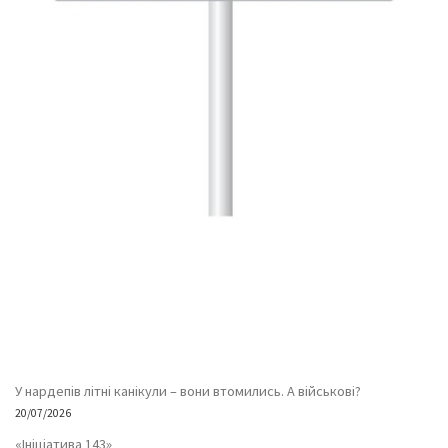
У нардепів літні канікули – вони втомились. А військові?
20/07/2026
«Ініціатива 143»