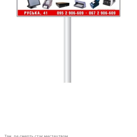
Там, де смерть стає мистецтвом