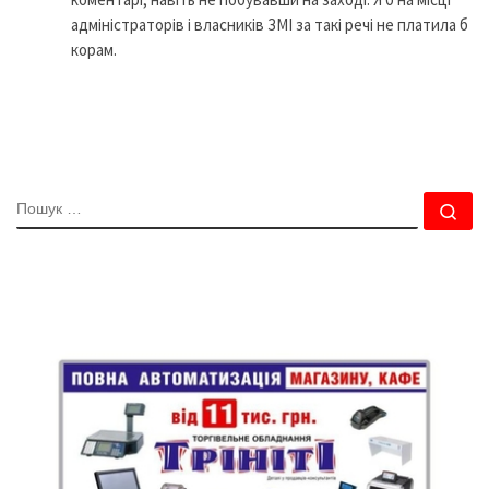
адміністраторів і власників ЗМІ за такі речі не платила б
корам.
ПОШУК
По