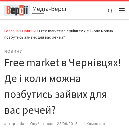
Медіа-Версії
Перейти до вмісту
Search
Ме
Головна
»
Новини
»
Free market в Чернівцях! Де і коли можна
позбутись зайвих для вас речей?
НОВИНИ
Free market в Чернівцях!
Де і коли можна
позбутись зайвих для
вас речей?
автор
Lida
|
Опубліковано
22/09/2015
|
1 Коментар