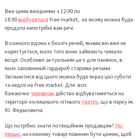
Вже цими вихідними з 12:00 по
18:00
відбудеться
Free market, на якому можна буде
продати непотрібні вам речі.
В кожного вдома є безліч речей, якими він вже не
користується, мало того вони займають чимало
місця. Особливо актуальним це є для панянок, в
яких заповнений гардероб старими речами.
Звільнитися від цього можна буде якраз цієї суботи
та неділі на Free market. Для всіх
бажаючих
чернівчан
дійство відбуватиметься на
території колишнього літнього
театру
, що в парку ім.
Ю. Федьковича.
Що потрібно знати потенційним продавцям?
По-
перше
, на кожному товарі повинен бути цінник, щоб