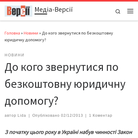
Медіа-Версії
Перейти до вмісту
Search
Ме
Головна
»
Новини
»
До кого звернутися по безкоштовну
юридичну допомогу?
НОВИНИ
До кого звернутися по
безкоштовну юридичну
допомогу?
автор
Lida
|
Опубліковано
02/12/2013
|
1 Коментар
З початку цього року в Україні
набув чинност
і Закон