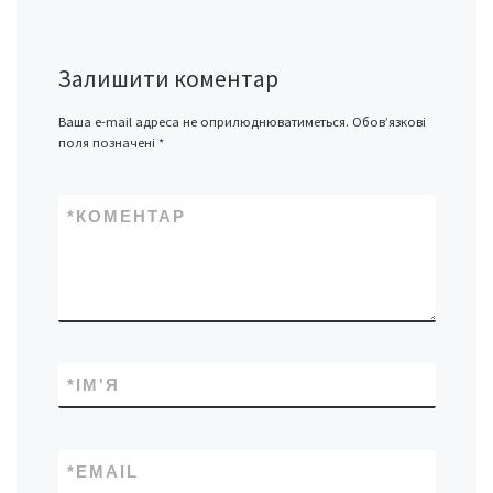
Залишити коментар
Ваша e-mail адреса не оприлюднюватиметься.
Обов’язкові
поля позначені
*
*
КОМЕНТАР
*
ІМ'Я
*
EMAIL