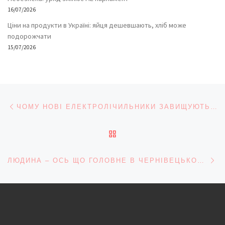
16/07/2026
Ціни на продукти в Україні: яйця дешевшають, хліб може
подорожчати
15/07/2026
Навігація записів
Попередній запис
ЧОМУ НОВІ ЕЛЕКТРОЛІЧИЛЬНИКИ ЗАВИЩУЮТЬ ПОКАЗИ УДВІЧІ?
ПОВЕРНУТИСЯ ДО СПИС
На
ЛЮДИНА – ОСЬ ЩО ГОЛОВНЕ В ЧЕРНІВЕЦЬКОМУ ДИТСАДКУ №2