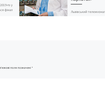
2019-го у
ася фінал
Львівський тележурналі
конкурсу
письменник закоханий 
ості
гуцульський побут, міс
.
та фільми Еміра Кустур
іжне
’єднання
ило […]
’язкові поля позначені
*