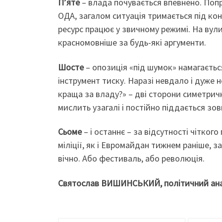
П’
яте
– влада почувається впевнено. Попри
ОДА, загалом ситуація тримається під кон
ресурс працює у звичному режимі. На вулиц
красномовніше за будь-які аргументи.
Шосте
– опозиція «під шумок» намагаєтьс
інструмент тиску. Наразі невдало і дуже
краща за владу?» – дві сторони симетрич
мислить узагалі і постійно піддається зов
Сьоме
– і останнє – за відсутності чіткого
міліції, як і Евромайдан тижнем раніше, 
вічно. Або фестиваль, або революція.
Святослав ВИШИНСЬКИЙ, політичний ана