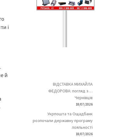
го
ти і
.
ле й
ВІДСТАВКА МИХАЙЛА
ФЕДОРОВА: погляд з…
Чернівців
а
18/07/2026
ь
Укрпошта та Ощадбанк
розпочали державну програму
лояльності
18/07/2026