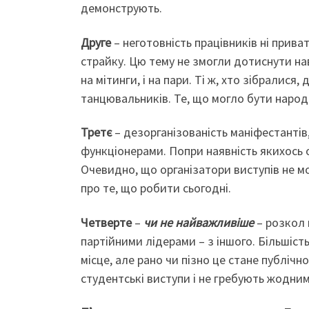
демонструють.
Друге
– неготовність працівників ні прив
страйку. Цю тему не змогли дотиснути нав
на мітинги, і на пари. Ті ж, хто зібралис
танцювальників. Те, що могло бути наро
Третє
– дезорганізованість маніфестантів
функціонерами. Попри наявність якихось о
Очевидно, що організатори виступів не м
про те, що робити сьогодні.
Четверте
–
чи не найважливіше
– розкол 
партійними лідерами – з іншого. Більшіст
місце, але рано чи пізно це стане публіч
студентські виступи і не гребують жодним