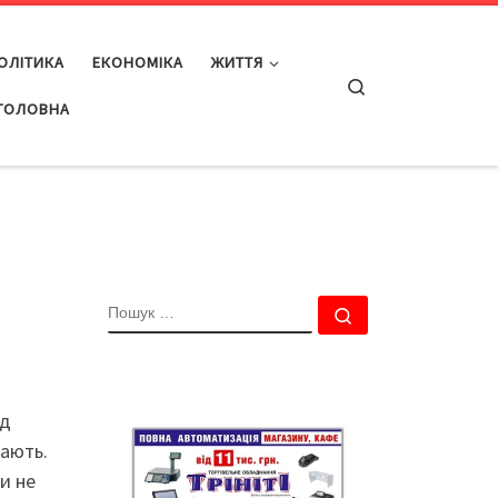
ОЛІТИКА
ЕКОНОМІКА
ЖИТТЯ
Search
ГОЛОВНА
ПОШУК
Пошук …
ід
жають.
и не