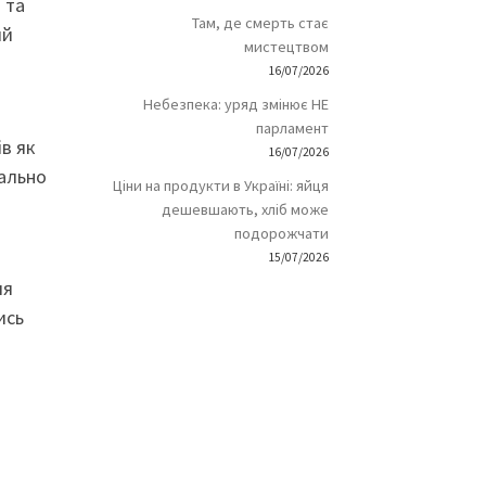
 та
Там, де смерть стає
ий
мистецтвом
16/07/2026
Небезпека: уряд змінює НЕ
парламент
в як
16/07/2026
рально
Ціни на продукти в Україні: яйця
дешевшають, хліб може
подорожчати
15/07/2026
ля
ись