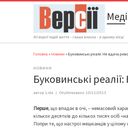
Перейти до вмісту
Меді
Усі версії подій життя – і ваша власна – в одному місці
Головна
»
Новини
»
Буковинські реалії: Не вдача рев
НОВИНИ
Буковинські реалії:
автор
Lida
|
Опубліковано
10/12/2013
Перше
, що впадає в очі, – немасовий хар
кількох десятків до кількох тисяч осіб «н
Попри те, що настрої мешканців у цілому 