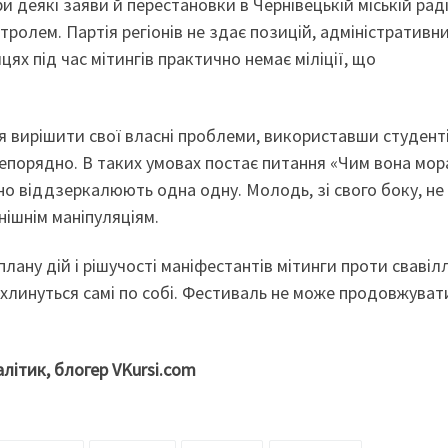
 деякі заяви й перестановки в Чернівецькій міській раді
тролем. Партія регіонів не здає позицій, адміністративн
ях під час мітингів практично немає міліції, що
я вирішити свої власні проблеми, використавши студенті
 непорядно. В таких умовах постає питання «Чим вона мо
но віддзеркалюють одна одну. Молодь, зі свого боку, не
нішнім маніпуляціям.
 плану дій і рішучості маніфестантів мітинги проти свавіл
захлинуться самі по собі. Фестиваль не може продовжуват
літик, блогер
VKursi.com