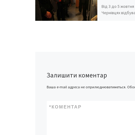
Від 3 до 5 жовтня 
Чернівцях відбув
Всеукраїнського 
молодіжної творч
«Мирний космос»
Українське молод
аерокосмічне об
«Сузір’я» провод
Залишити коментар
Ваша e-mail адреса не оприлюднюватиметься.
Обов
*
КОМЕНТАР