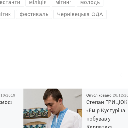
естанти
міліція
мітинг
молодь
ітик
фестиваль
Чернівецька ОДА
/10/2019
Опубліковано
26/12/2
смос»
Степан ГРИЦЮК
«Емір Кустуріца
побував у
Карпатах»