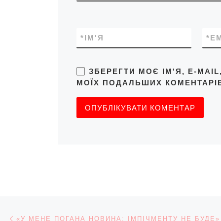
*
ІМ'Я
*
E
ЗБЕРЕГТИ МОЄ ІМ'Я, E-MAI
МОЇХ ПОДАЛЬШИХ КОМЕНТАРІВ
Навігація записів
Попередній запис
«У МЕНЕ ПОГАНА НОВИНА: ІМПІЧМЕНТУ НЕ БУДЕ»