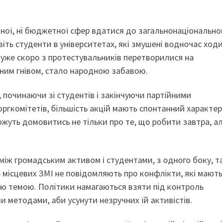
атної, ні бюджетної сфер вдатися до загальнонаціонально
іть студенти в університетах, які змушені водночас ходи
я, дуже скоро з протестувальників перетворилися на
дним гнівом, стало народною забавою.
, починаючи зі студентів і закінчуючи партійними
ргкомітетів, більшість акцій мають спонтанний характер
ожуть домовитись не тільки про те, що робити завтра, а
між громадським активом і студентами, з одного боку, т
ь місцевих ЗМІ не повідомляють про конфлікти, які мают
ною темою. Політики намагаються взяти під контроль
и методами, аби усунути незручних їй активістів.