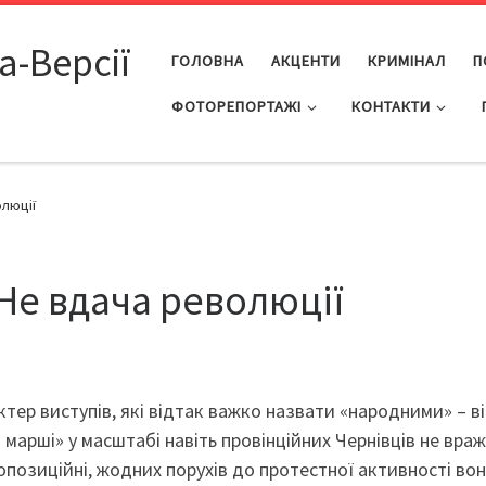
а-Версії
ГОЛОВНА
АКЦЕНТИ
КРИМІНАЛ
П
ФОТОРЕПОРТАЖІ
КОНТАКТИ
олюції
 Не вдача революції
актер виступів, які відтак важко назвати «народними» – в
а марші» у масштабі навіть провінційних Чернівців не вра
опозиційні, жодних порухів до протестної активності вон