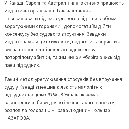
У Канаді, Європі та Австралії нині активно працюють
медіативні організації. Їхнє завдання –
співпрацювати під час судового слідства з обома
ворогуючими сторонами і допомогати їм дійти
консенсусу без судового втручання. Завдяки
медіаторам – а це психологи, педагоги та юристи –
винна сторона добровільно відшкодовує
потерпілому збитки, таким чином уберігаючись від
лави підсудних.
Такий метод урегулювання стосунків без втручання
суду у Канаді зменшив кількість малолітніх
підсудних на цілих 97%! В Україні ж немає
законодавчої бази для втілення такого проекту, –
розповіла голова ГО «Права Людини» Гюльнар
НАЗАРОВА.