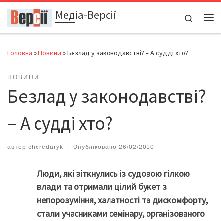
Медіа-Версії
Перейти до вмісту
Search
Ме
Головна
»
Новини
»
Безлад у законодавстві? – А судді хто?
НОВИНИ
Безлад у законодавстві?
– А судді хто?
автор
cheredaryk
|
Опубліковано
26/02/2010
Люди, які зіткнулись із судовою гілкою
влади та отримали цілий букет з
непорозуміння, халатності та дискомфорту,
стали учасниками семінару, організованого