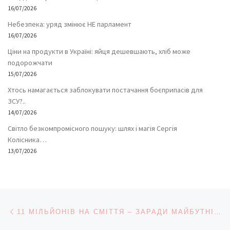
16/07/2026
Небезпека: уряд змінює НЕ парламент
16/07/2026
Ціни на продукти в Україні: яйця дешевшають, хліб може
подорожчати
15/07/2026
Хтось намагається заблокувати постачання боєприпасів для
ЗСУ?..
14/07/2026
Світло безкомпромісного пошуку: шлях і магія Сергія
Колісника…
13/07/2026
Навігація записів
Попередній запис
11 МІЛЬЙОНІВ НА СМІТТЯ – ЗАРАДИ МАЙБУТНІХ ПОКОЛІНЬ!