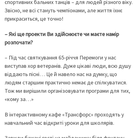
спортивних бальних танців – для людей різного віку.
Звісно, не всі стануть чемпіонами, але життя їхнє
прикраситься, це точно!
– Які ще проекти Ви здійснюєте чи маєте намір
розпочати?
– Під час святкування 65-річчя Перемоги у нас
виступав хор ветеранів. Дуже цікаві люди, всю душу
віддають пісні… Це й навело нас на думку, що
людям старшим практично немає де спілкуватися.
Тож ми вирішили організовувати програми для тих,
«кому за…»
В інтерактивному кафе «Трансфорс» проходять у
навчальний час відкриті уроки для школярів.
Завжди бажані гості на майданчику біля фонтану –