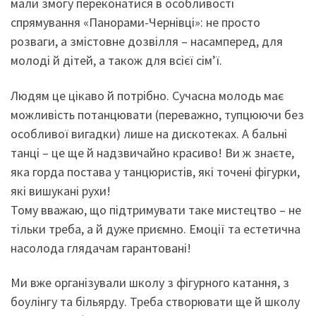
мали змогу переконатися в особливості
спрямування «Панорами-Чернівці»: не просто
розваги, а змістовне дозвілля – насамперед, для
молоді й дітей, а також для всієї сім’ї.
Людям це цікаво й потрібно. Сучасна молодь має
можливість потанцювати (переважно, тупцюючи без
особливої вигадки) лише на дискотеках. А бальні
танці – це ще й надзвичайно красиво! Ви ж знаєте,
яка горда постава у танцюристів, які точені фігурки,
які вишукані рухи!
Тому вважаю, що підтримувати таке мистецтво – не
тільки треба, а й дуже приємно. Емоції та естетична
насолода глядачам гарантовані!
Ми вже організували школу з фігурного катання, з
боулінгу та більярду. Треба створювати ще й школу