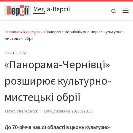
Медіа-Версії
Перейти до вмісту
Search
Ме
Головна
»
Культура
»
«Панорама-Чернівці» розширює культурно-
мистецькі обрії
КУЛЬТУРА
«Панорама-Чернівці»
розширює культурно-
мистецькі обрії
автор
cheredaryk
|
Опубліковано
23/07/2010
До 70-річчя нашої області в цьому культурно-