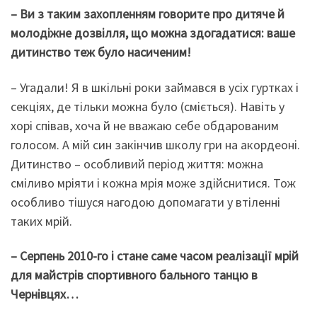
– Ви з таким захопленням говорите про дитяче й
молодіжне дозвілля, що можна здогадатися: ваше
дитинство теж було насиченим!
– Угадали! Я в шкільні роки займався в усіх гуртках і
секціях, де тільки можна було (сміється). Навіть у
хорі співав, хоча й не вважаю себе обдарованим
голосом. А мій син закінчив школу гри на акордеоні.
Дитинство – особливий період життя: можна
сміливо мріяти і кожна мрія може здійснитися. Тож
особливо тішуся нагодою допомагати у втіленні
таких мрій.
– Серпень 2010-го і стане саме часом реалізації мрій
для майстрів спортивного бального танцю в
Чернівцях…