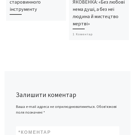
старовинного
ЯКОВЕНКА: «Без любові
інструменту
нема душі, а без неї
людина й мистецтво
мертві»
1 Коментар
Залишити коментар
Ваша e-mail адреса не оприлюднюватиметься.
Обов’язкові
поля позначені
*
*
КОМЕНТАР