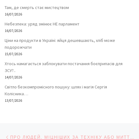
Там, де смерть стає мистецтвом
16/07/2026
Небезпека: уряд змінює НЕ парламент
16/07/2026
Ціни на продукти в Україні: яйця дешевшають, хліб може
подорожчати
15/07/2026
Хтось намагається заблокувати постачання боєприпасів для
ЗСУ?..
14/07/2026
Світло безкомпромісного пошуку: шлях і магія Сергія
Колісника…
13/07/2026
Навігація записів
Попередній запис
ПРО ЛЮДЕЙ, МІЦНІШИХ ЗА ТЕХНІКУ АБО МИТТЄВОСТІ ЗЛИВОВОЇ НОЧІ