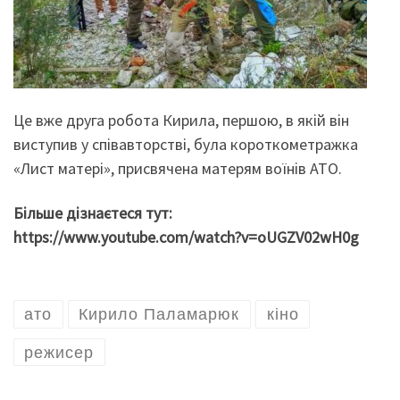
Це вже друга робота Кирила, першою, в якій він
виступив у співавторстві, була короткометражка
«Лист матері», присвячена матерям воїнів АТО.
Більше дізнаєтеся тут:
https://www.youtube.com/watch?v=oUGZV02wH0g
ато
Кирило Паламарюк
кіно
режисер