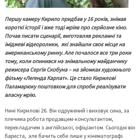
Першу камеру
Кирило
придбав
у
16 років
,
знімав
короткі історії і вже тоді мріяв про
серйозне кіно.
П
очав писати сценарії, виготовляв рекламні та
іміджеві відеоролики, які знайшли своє місце на
американському ринку. Але почалося все три роки
тому, коли опинився на знімальному майданчику
режисера Сергія Скобуна
–
на зйомках художнього
фільму «Легенда Карпат». Це
стало Кирилові
Паламарюку поштовхом для спроби
реалізувати
власну мрію.
Нині Кирилові 26. Він одружений і виховує сина, за
плечима робота продавцем-консультантом,
перекладачем з англійської, офіціантом. Сьогодні він
бариста, але бачить себе лише у кінематографі.