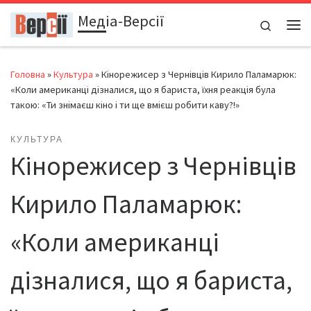
Медіа-Версії
Перейти до вмісту
Search
Ме
Головна
»
Культура
»
Кінорежисер з Чернівців Кирило Паламарюк:
«Коли американці дізналися, що я бариста, їхня реакція була
такою: «Ти знімаєш кіно і ти ще вмієш робити каву?!»
КУЛЬТУРА
Кінорежисер з Чернівців
Кирило Паламарюк:
«Коли американці
дізналися, що я бариста,