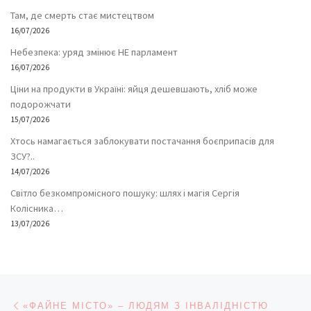
Там, де смерть стає мистецтвом
16/07/2026
Небезпека: уряд змінює НЕ парламент
16/07/2026
Ціни на продукти в Україні: яйця дешевшають, хліб може
подорожчати
15/07/2026
Хтось намагається заблокувати постачання боєприпасів для
ЗСУ?..
14/07/2026
Світло безкомпромісного пошуку: шлях і магія Сергія
Колісника…
13/07/2026
Навігація записів
Попередній запис
«ФАЙНЕ МІСТО» – ЛЮДЯМ З ІНВАЛІДНІСТЮ