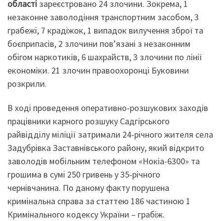
області
зареєстровано 24 злочини. Зокрема, 1
незаконне заволодіння транспортним засобом, 3
грабежі, 7 крадіжок, 1 випадок вилучення зброї та
боєприпасів, 2 злочини пов’язані з незаконним
обігом наркотиків, 6 шахрайств, 3 злочини по лінії
економіки. 21 злочин правоохоронці Буковини
розкрили.
В ході проведення оперативно-розшукових заходів
працівники карного розшуку Садгірського
райвідділу міліції затримали 24-річного жителя села
Задубрівка Заставнівського району, який відкрито
заволодів мобільним телефоном «Нокіа-6300» та
грошима в сумі 250 гривень у 35-річного
чернівчанина. По даному факту порушена
кримінальна справа за статтею 186 частиною 1
Кримінального кодексу України – грабіж.