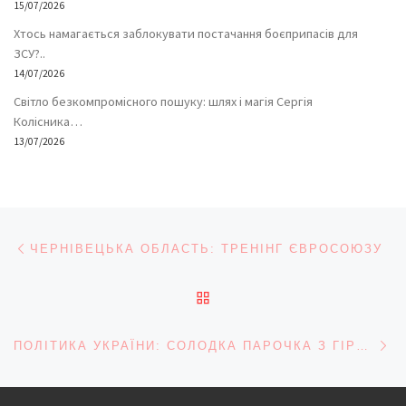
15/07/2026
Хтось намагається заблокувати постачання боєприпасів для
ЗСУ?..
14/07/2026
Світло безкомпромісного пошуку: шлях і магія Сергія
Колісника…
13/07/2026
Навігація записів
Попередній запис
ЧЕРНІВЕЦЬКА ОБЛАСТЬ: ТРЕНІНГ ЄВРОСОЮЗУ
ПОВЕРНУТИСЯ ДО СПИС
На
ПОЛІТИКА УКРАЇНИ: СОЛОДКА ПАРОЧКА З ГІРКИМ ПРИСМАКОМ