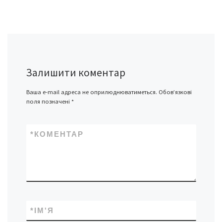
Залишити коментар
Ваша e-mail адреса не оприлюднюватиметься.
Обов’язкові
поля позначені
*
*
КОМЕНТАР
*
ІМ'Я