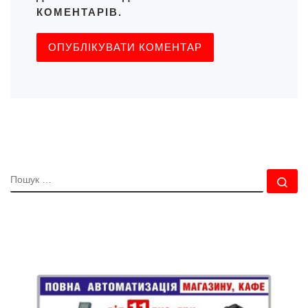
КОМЕНТАРІВ.
ПОШУК
По