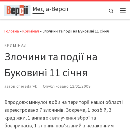
Медіа-Версії
Перейти до вмісту
Search
Ме
Головна
»
Кримінал
»
Злочини та події на Буковині 11 січня
КРИМІНАЛ
Злочини та події на
Буковині 11 січня
автор
cheredaryk
|
Опубліковано
12/01/2009
Впродовж минулої доби на території нашої області
зареєстровано 7 злочинів. Зокрема, 1 розбій, 3
крадіжки, 1 випадок вилучення зброї та
боєприпасів, 1 злочин пов’язаний з незаконним