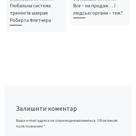
Глобальна система
Все – на продаж… І
тренінгів шахрая
людські органи – теж?
Роберта Флетчера
Залишити коментар
Ваша e-mail адреса не оприлюднюватиметься.
Обов’язкові
поля позначені
*