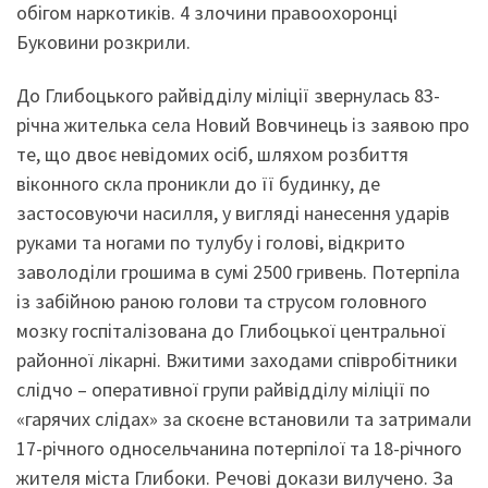
обігом наркотиків. 4 злочини правоохоронці
Буковини розкрили.
До Глибоцького райвідділу міліції звернулась 83-
річна жителька села Новий Вовчинець із заявою про
те, що двоє невідомих осіб, шляхом розбиття
віконного скла проникли до її будинку, де
застосовуючи насилля, у вигляді нанесення ударів
руками та ногами по тулубу і голові, відкрито
заволоділи грошима в сумі 2500 гривень. Потерпіла
із забійною раною голови та струсом головного
мозку госпіталізована до Глибоцької центральної
районної лікарні. Вжитими заходами співробітники
слідчо – оперативної групи райвідділу міліції по
«гарячих слідах» за скоєне встановили та затримали
17-річного односельчанина потерпілої та 18-річного
жителя міста Глибоки. Речові докази вилучено. За