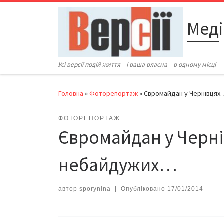
Перейти до вмісту
Меді
Усі версії подій життя – і ваша власна – в одному місці
Головна
»
Фоторепортаж
»
Євромайдан у Чернівцях.
ФОТОРЕПОРТАЖ
Євромайдан у Чернів
небайдужих…
автор
sporynina
|
Опубліковано
17/01/2014