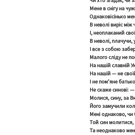
Чи хто згадає, чи 
Мене в снігу на чу
Однаковісінько мен
В неволі виріс між
І, неоплаканий сво
В неволі, плачучи, 
І все з собою забер
Малого сліду не п
На нашій славній Ук
На нашій — не свої
І не пом’яне батько
Не скаже синові: —
Молися, сину, за В
Його замучили кол
Мені однаково, чи
Той син молитися,
Та неоднаково мені