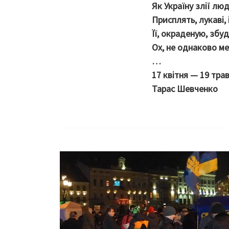
Як Україну злії лю
Присплять, лукаві, і
Її, окраденую, зб
Ох, не однаково ме
…
17 квітня — 19 трав
Тарас Шевченко