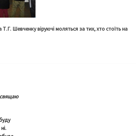
 Т.Г. Шевченку віруючі моляться за тих, хто стоїть на
освящаю
 буду
ні.