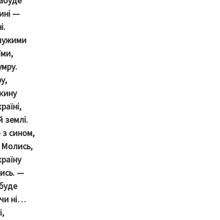
забуде
жині —
і.
 чужими
їми,
умру.
у,
окину
раїні,
й землі.
 з сином,
 Молись,
країну
ись. —
 буде
 чи ні…
,