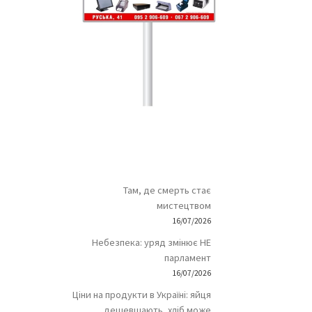
Там, де смерть стає
мистецтвом
16/07/2026
Небезпека: уряд змінює НЕ
парламент
16/07/2026
Ціни на продукти в Україні: яйця
дешевшають, хліб може