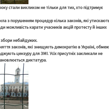
 року стали викликом не тільки для тих, хто підтримує
ила з порушенням процедур кілька законів, які утискают
ди можливість карати учасників акцій протесту й інших
я збори небайдужих.
няття законів, які знищують демократію в Україні, обме
джують цензуру для ЗМІ. Усіх присутніх закликали не
тановлюється диктатура.