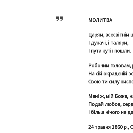
МОЛИТВА
Царям, всесвітнім 
І дукачі, і таляри,
І пута кутії пошли.
Робочим головам, 
На сій окраденій з
Свою ти силу нисп
Мені ж, мій Боже, н
Подай любов, серд
І більш нічого не д
24 травня 1860 р., 