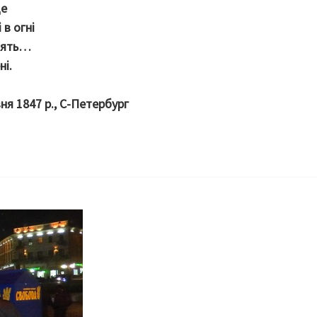
де
 в огні
удять…
ні.
ня 1847 р., С-Петербург