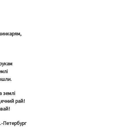
шинкарям,
рукам
емлі
ошли.
а землі
ечний рай!
авай!
С.-Петербург