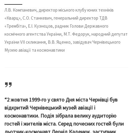
Л.В. Компаневич, директор міського клубу юних техніків
«Кварц», С.О. Станкевич, генеральний директор ТДВ
«Трембіта», Е.І. Кузнєцов, радник Голови Державного
космічного агентства України, М.Т. Федорук, народний депутат
України VII скликання, В.В. Яценко, завідувач Чернівецького
Музею авіації та космонавтики
“2 жовтня 1999-го у свято Дня міста Чернівці був
відкритий Чернівецький музей авіації і
космонавтики. Подія зібрала велику аудиторію
гостей і жителів міста. Серед почесних гостей були
льотчик-космонавт Леонід Каденюк, заступник