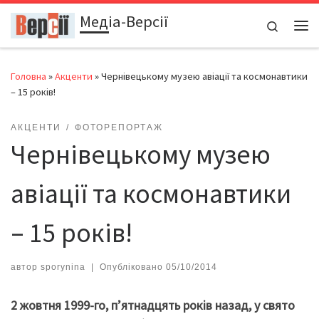
Медіа-Версії
Перейти до вмісту
Search
Ме
Головна
»
Акценти
»
Чернівецькому музею авіації та космонавтики
– 15 років!
АКЦЕНТИ
ФОТОРЕПОРТАЖ
Чернівецькому музею
авіації та космонавтики
– 15 років!
автор
sporynina
|
Опубліковано
05/10/2014
2 жовтня 1999-го, п’ятнадцять років назад, у свято