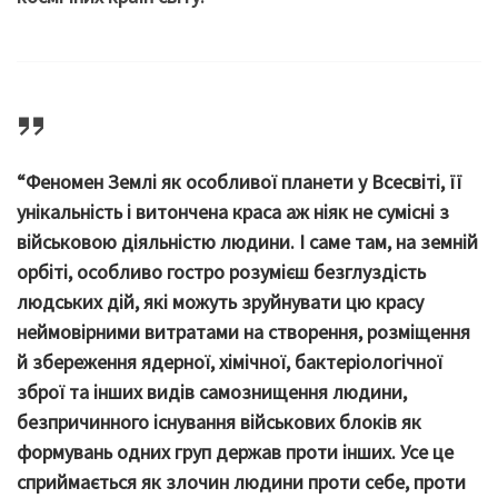
“Феномен Землі як особливої планети у Всесвіті, її
унікальність і витончена краса аж ніяк не сумісні з
військовою діяльністю людини. І саме там, на земній
орбіті, особливо гостро розумієш безглуздість
людських дій, які можуть зруйнувати цю красу
неймовірними витратами на створення, розміщення
й збереження ядерної, хімічної, бактеріологічної
зброї та інших видів самознищення людини,
безпричинного існування військових блоків як
формувань одних груп держав проти інших. Усе це
сприймається як злочин людини проти себе, проти