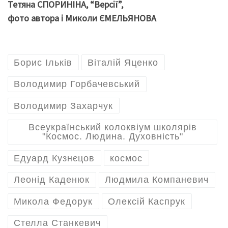
Тетяна СПОРИНІНА, “Версії”,
фото автора і Миколи ЄМЕЛЬЯНОВА
Борис Ільків
Віталій Яценко
Володимир Горбачевський
Володимир Захарчук
Всеукраїнський колоквіум школярів
"Космос. Людина. Духовність"
Едуард Кузнєцов
космос
Леонід Каденюк
Людмила Компаневич
Микола Федорук
Олексій Каспрук
Стелла Станкевич