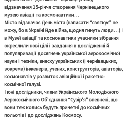
відзначення 15-річчя створення Чернівецького
музею авіації та космонавтики…
Місто відзначає День міста (написати “святкує” не
можу, бо в Україні йде війна, щодня гинуть люди…) і
в Музеї авіації та космонавтики учасники зібрання
окреслили нові цілі і завдання в дослідженні й
популяризації досягнень української аерокосмічної
науки і техніки, внеску українських (і чернівецьких,
зокрема) інженерів, учених, конструкторів, авіаторів,
космонавтів у розвиток авіаційної і ракетно-
космічної галузі.
І юні дослідники, члени Українського Молодіжного
Аерокосмічного Об’єднання “Сузір’я” впевнені, що
вони теж колись будуть причетні до космічних
польотів і до досліджень Космосу.