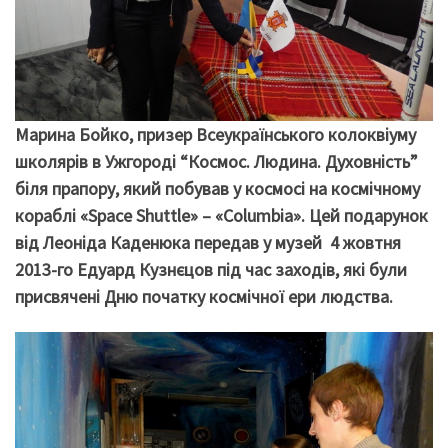
Марина Бойко, призер Всеукраїнського колоквіуму
школярів в Ужгороді “Космос. Людина. Духовність”
біля прапору, який побував у космосі на космічному
кораблі «Space Shuttle» – «Columbia». Цей подарунок
від Леоніда Каденюка передав у музей 4 жовтня
2013-го Едуард Кузнєцов під час заходів, які були
присвячені Дню початку космічної ери людства.