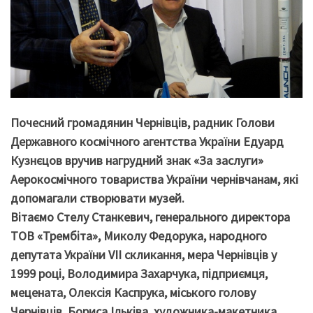
Почесний громадянин Чернівців, радник Голови
Державного космічного агентства України Едуард
Кузнєцов вручив нагрудний знак «За заслуги»
Аерокосмічного товариства України чернівчанам, які
допомагали створювати музей.
Вітаємо Стелу Станкевич, генерального директора
ТОВ «Трембіта», Миколу Федорука, народного
депутата України VII скликання, мера Чернівців у
1999 році, Володимира Захарчука, підприємця,
мецената, Олексія Каспрука, міського голову
Чернівців, Бориса Ільківа, художника-макетника,