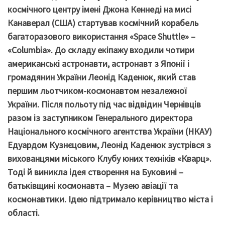
космічного центру імені Джона Кеннеді на мисі
Канаверал (США) стартував космічний корабель
багаторазового використання «Space Shuttle» –
«Columbia». До складу екіпажу входили чотири
американські астронавти, астронавт з Японії і
громадянин України Леонід Каденюк, який став
першим льотчиком-космонавтом незалежної
України. Після польоту під час відвідин Чернівців
разом із заступником Генерального директора
Національного космічного агентства України (НКАУ)
Едуардом Кузнєцовим, Леонід Каденюк зустрівся з
вихованцями міського Клубу юних техніків «Кварц».
Тоді й виникла ідея створення на Буковині –
батьківщині космонавта – Музею авіації та
космонавтики. Ідею підтримало керівництво міста і
області.