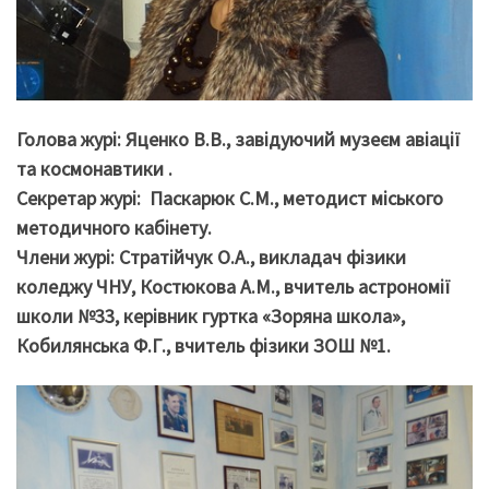
Голова журі: Яценко В.В., завідуючий музеєм авіації
та космонавтики .
Секретар журі: Паскарюк С.М., методист міського
методичного кабінету.
Члени журі: Стратійчук О.А., викладач фізики
коледжу ЧНУ, Костюкова А.М., вчитель астрономії
школи №33, керівник гуртка «Зоряна школа»,
Кобилянська Ф.Г., вчитель фізики ЗОШ №1.