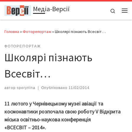
Медіа-Версії
Перейти до вмісту
Search
Ме
Головна
»
Фоторепортаж
»
Школярі пізнають Всесвіт…
ФОТОРЕПОРТАЖ
Школярі пізнають
Всесвіт…
автор
sporynina
|
Опубліковано
11/02/2014
11 лютого у Чернівецькому музеї авіації та
космонавтики розпочала свою роботу V Відкрита
міська освітньо-наукова конференція
«ВСЕСВІТ – 2014».