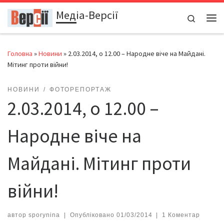
Медіа-Версії
Перейти до вмісту
Search
Ме
Головна
»
Новини
»
2.03.2014, о 12.00 – Народне віче на Майдані.
Мітинг проти війни!
НОВИНИ
ФОТОРЕПОРТАЖ
2.03.2014, о 12.00 –
Народне віче на
Майдані. Мітинг проти
війни!
автор
sporynina
|
Опубліковано
01/03/2014
|
1 Коментар