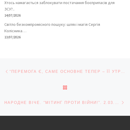
Хтось намагається заблокувати постачання боєприпасів для
ЗСУ?..
14/07/2026
Світло безкомпромісного пошуку: шлях і магія Сергія
Колісника…
13/07/2026
Навігація записів
Попередній запис
“ПЕРЕМОГА Є, САМЕ ОСНОВНЕ ТЕПЕР – ЇЇ УТРИМАТИ”. ЄВРОМАЙДАН У ЧЕРНІВЦЯХ. 26.02-27.02.2014…
ПОВЕРНУТИСЯ ДО СПИС
На
НАРОДНЕ ВІЧЕ. “МІТИНГ ПРОТИ ВІЙНИ!”. 2.03.2014…