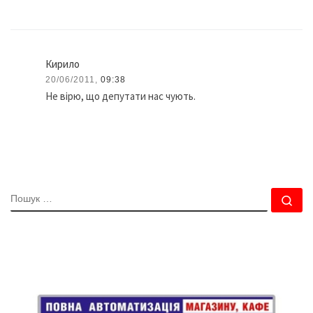
Кирило
20/06/2011,
09:38
Не вірю, що депутати нас чують.
ПОШУК
По