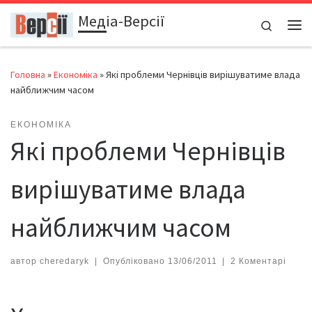
Медіа-Версії
Перейти до вмісту
Search
Ме
Головна
»
Економіка
»
Які проблеми Чернівців вирішуватиме влада
найближчим часом
ЕКОНОМІКА
Які проблеми Чернівців
вирішуватиме влада
найближчим часом
автор
cheredaryk
|
Опубліковано
13/06/2011
|
2 Коментарі