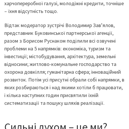
харчопереробної галузі, молодіжні кредити, точніше
– їхня відсутність тощо.
Відтак модератор зустрічі Володимир Зав’ялов,
представник Буковинської партнерської агенції,
разом з Борисом Руснаком поділили всі озвучені
проблеми на 5 напрямків: економіка, туризм та
інвестиції; містобудування, архітектура, земельні
відносини; житлово-комунальне господарство та
охорона довкілля; гуманітарна сфера; інноваційний
розвиток. Потім усі присутні обрали собі напрямки, в
яких розбираються і над якими хотіли б працювати,
і кілька наступних годин присвятили їхній
систематизації та пошуку шляхів реалізації.
Сильні духом – це ми?