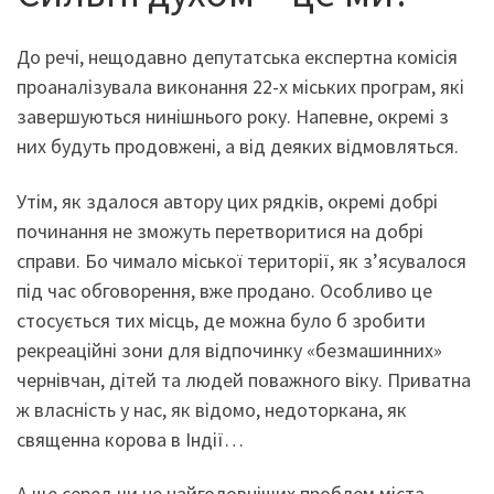
До речі, нещодавно депутатська експертна комісія
проаналізувала виконання 22-х міських програм, які
завершуються нинішнього року. Напевне, окремі з
них будуть продовжені, а від деяких відмовляться.
Утім, як здалося автору цих рядків, окремі добрі
починання не зможуть перетворитися на добрі
справи. Бо чимало міської території, як з’ясувалося
під час обговорення, вже продано. Особливо це
стосується тих місць, де можна було б зробити
рекреаційні зони для відпочинку «безмашинних»
чернівчан, дітей та людей поважного віку. Приватна
ж власність у нас, як відомо, недоторкана, як
священна корова в Індії…
А ще серед чи не найголовніших проблем міста –